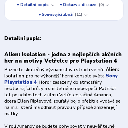
Detailní popis:
Dotazy a diskuze
0
Související zboží
11
Detailní popis:
Alien: Isolation - jedna z nejlepších akčních
her na motivy Vetřelce pro Playstation 4
Poznejte skutečný význam slova strach ve hře
Alien:
Isolation
pro nejvýkonější herní konzole světa
Sony
Playstation 4
. Horor zasazený do atmosféry
neutuchající hrůzy a smrtelného nebezpečí. Patnáct
let po událostech z filmu Vetřelec začíná Amanda,
dcera Ellen Ripleyové, zoufalý boj o přežití a vydává se
na misi, která má odhalit pravdu v případě zmizení její
matky.
V roli Amandy se budete pohybovat v neuvěřitelně