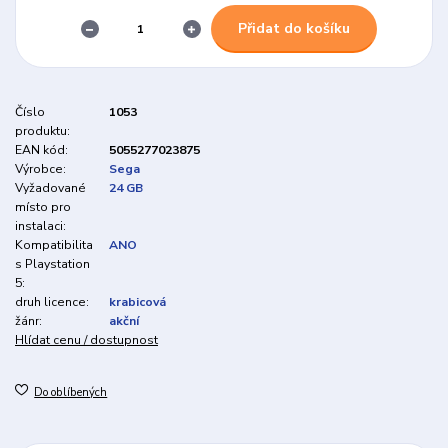
Přidat do košíku
Číslo
1053
produktu:
EAN kód:
5055277023875
Výrobce:
Sega
Vyžadované
24 GB
místo pro
instalaci:
Kompatibilita
ANO
s Playstation
5:
druh licence:
krabicová
žánr:
akční
Hlídat cenu / dostupnost
Do oblíbených