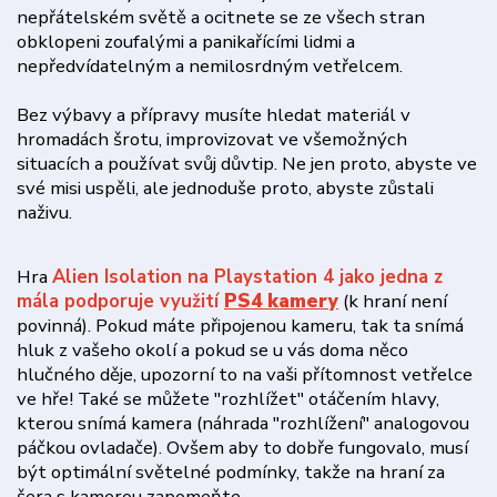
nepřátelském světě a ocitnete se ze všech stran
obklopeni zoufalými a panikařícími lidmi a
nepředvídatelným a nemilosrdným vetřelcem.
Bez výbavy a přípravy musíte hledat materiál v
hromadách šrotu, improvizovat ve všemožných
situacích a používat svůj důvtip. Ne jen proto, abyste ve
své misi uspěli, ale jednoduše proto, abyste zůstali
naživu.
Hra
Alien Isolation na Playstation 4 jako jedna z
mála podporuje využití
PS4 kamery
(k hraní není
povinná). Pokud máte připojenou kameru, tak ta snímá
hluk z vašeho okolí a pokud se u vás doma něco
hlučného děje, upozorní to na vaši přítomnost vetřelce
ve hře! Také se můžete "rozhlížet" otáčením hlavy,
kterou snímá kamera (náhrada "rozhlížení" analogovou
páčkou ovladače). Ovšem aby to dobře fungovalo, musí
být optimální světelné podmínky, takže na hraní za
šera s kamerou zapomeňte.