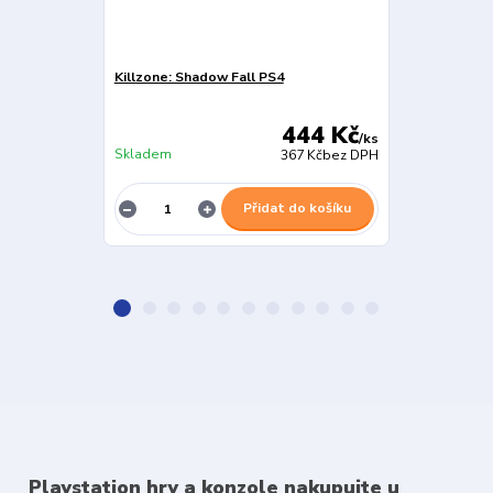
Killzone: Shadow Fall PS4
Doom Eternal
444 Kč
/
ks
Skladem
Skladem
367 Kč
bez DPH
Přidat do košíku
Playstation hry a konzole nakupujte u