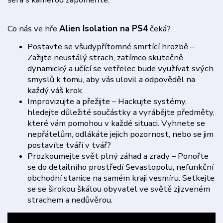
Co nás ve hře
Alien Isolation na PS4
čeká?
Postavte se všudypřítomné smrtící hrozbě –
Zažijte neustálý strach, zatímco skutečně
dynamický a učící se vetřelec bude využívat svých
smyslů k tomu, aby vás ulovil a odpověděl na
každý váš krok.
Improvizujte a přežijte – Hackujte systémy,
hledejte důležité součástky a vyrábějte předměty,
které vám pomohou v každé situaci. Vyhnete se
nepřátelům, odlákáte jejich pozornost, nebo se jim
postavíte tváří v tvář?
Prozkoumejte svět plný záhad a zrady – Ponořte
se do detailního prostředí Sevastopolu, nefunkční
obchodní stanice na samém kraji vesmíru. Setkejte
se se širokou škálou obyvatel ve světě zjizveném
strachem a nedůvěrou.