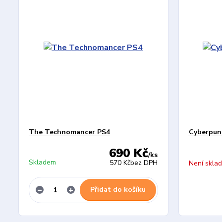
The Technomancer PS4
Cyberpun
690 Kč
/
ks
Skladem
570 Kč
bez DPH
Není skla
Přidat do košíku