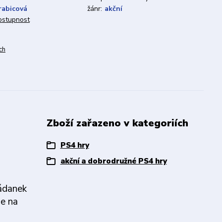
rabicová
žánr:
akční
dostupnost
ch
Zboží zařazeno v kategoriích
PS4 hry
akční a dobrodružné PS4 hry
ádanek
je na