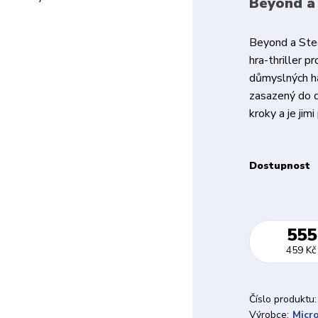
Beyond a 
Beyond a Stee
hra-thriller 
důmyslných há
zasazený do d
kroky a je jim
Dostupnost
555
459 Kč
Číslo produktu:
Výrobce:
Micr