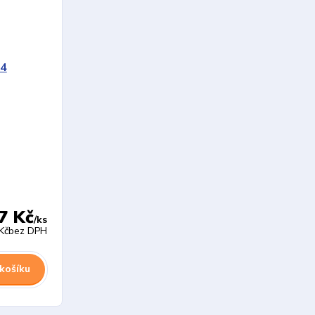
7 Kč
/
ks
Kč
bez DPH
 košíku