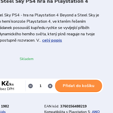
Steel Sky PS4 hra na Playstation 4
l Sky PS4 - hra na Playstation 4 Beyond a Steel Sky je
pro herní konzole Playstation 4, ve kterém řešením
danek posouváš kupředu rychle se vyvíjející příběh
ynamického herního světa, který plně reaguje na tvoje
i postupně rozvracen. V...
celý popis
Skladem
 Kč
/
ks
Přidat do košíku
bez DPH
1982
EAN kód:
3760156488219
oids
Kompatibilita s Playstation 5:
ANO