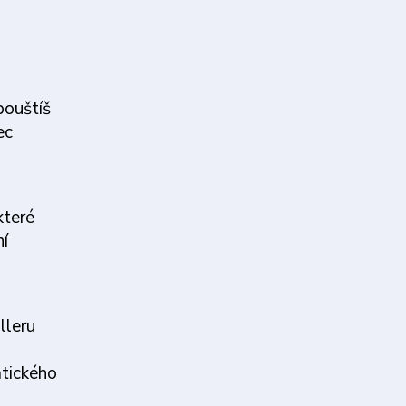
pouštíš
ec
které
ní
lleru
atického