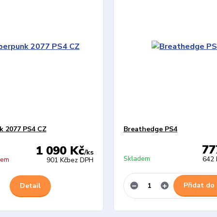
k 2077 PS4 CZ
Breathedge PS4
77
1 090 Kč
/
ks
Skladem
642 
dem
901 Kč
bez DPH
Přidat do
Detail