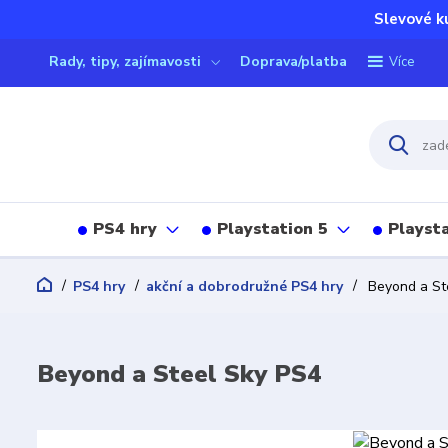
Slevové k
Rady, tipy, zajímavosti
Doprava/platba
Více
PS4 hry
Playstation 5
Playsta
PS4 hry
akční a dobrodružné PS4 hry
Beyond a St
Beyond a Steel Sky PS4