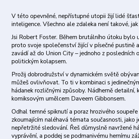
V této opevněné, nepřístupné utopii žijí lidé š
inteligence. Všechno ale zdaleka není takové, jak 
Jsi Robert Foster. Během brutálního útoku bylo u
proto svoje společenství žijící v písečné pustin
zavádí až do Union City – jednoho z posledních 
politickým kolapsem.
Prožij dobrodružství v dynamickém světě obývan
můžeš ovlivňovat. To ti v kombinaci s jedinečn
hádanek rozličnými způsoby. Nádherně detailní,
komiksovým umělcem Daveem Gibbonsem.
Odhal temné spiknutí a poraz hrozivého soupeře
zkoumajícím naléhavá témata současnosti, jako je 
nepřetržité sledování. Řeš důmyslně navržené h
vyprávění, a poddej se podmanivému hernímu záž