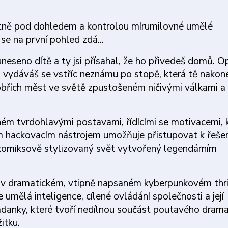
ťastně pod dohledem a kontrolou mírumilovné umělé
se na první pohled zdá...
neseno dítě a ty jsi přísahal, že ho přivedeš domů. O
ě a vydáváš se vstříc neznámu po stopě, která tě nakon
obřích měst ve světě zpustošeném ničivými válkami a
ém tvrdohlavými postavami, řídícími se motivacemi, 
ým hackovacím nástrojem umožňuje přistupovat k řeše
 komiksově stylizovaný svět vytvořený legendárním
 v dramatickém, vtipně napsaném kyberpunkovém thri
umělá inteligence, cílené ovládání společnosti a její
ádanky, které tvoří nedílnou součást poutavého dram
itku.