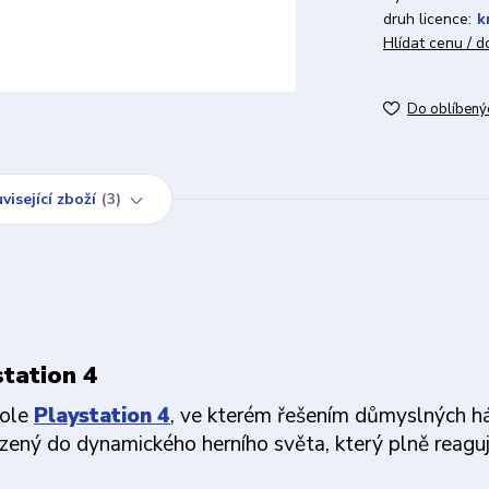
druh licence:
k
Hlídat cenu / 
Do oblíbený
visející zboží
3
station 4
zole
Playstation 4
, ve kterém řešením důmyslných h
azený do dynamického herního světa, který plně reagu