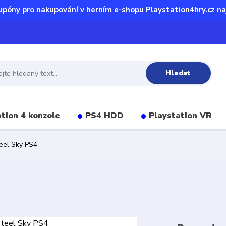
upóny pro nakupování v herním e-shopu Playstation4hry.cz na
Hledat
tion 4 konzole
PS4 HDD
Playstation VR
eel Sky PS4