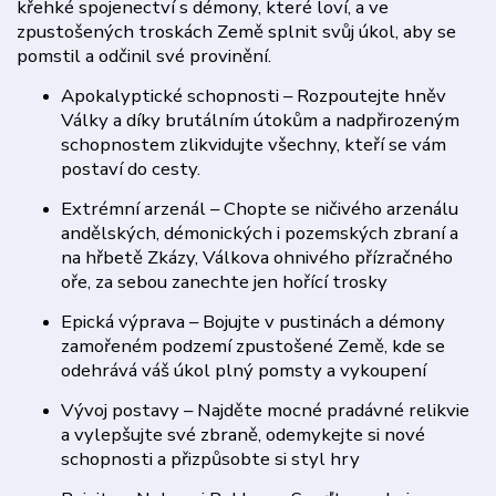
křehké spojenectví s démony, které loví, a ve
zpustošených troskách Země splnit svůj úkol, aby se
pomstil a odčinil své provinění.
Apokalyptické schopnosti – Rozpoutejte hněv
Války a díky brutálním útokům a nadpřirozeným
schopnostem zlikvidujte všechny, kteří se vám
postaví do cesty.
Extrémní arzenál – Chopte se ničivého arzenálu
andělských, démonických i pozemských zbraní a
na hřbetě Zkázy, Válkova ohnivého přízračného
oře, za sebou zanechte jen hořící trosky
Epická výprava – Bojujte v pustinách a démony
zamořeném podzemí zpustošené Země, kde se
odehrává váš úkol plný pomsty a vykoupení
Vývoj postavy – Najděte mocné pradávné relikvie
a vylepšujte své zbraně, odemykejte si nové
schopnosti a přizpůsobte si styl hry