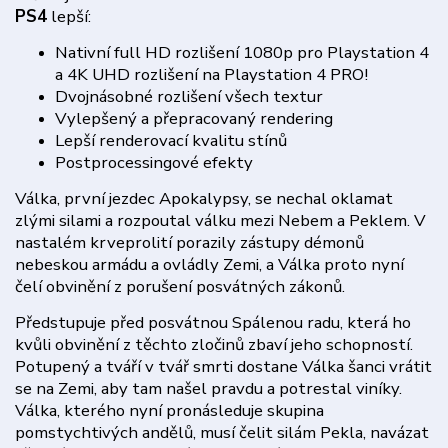
PS4
lepší:
Nativní full HD rozlišení 1080p pro Playstation 4
a 4K UHD rozlišení na Playstation 4 PRO!
Dvojnásobné rozlišení všech textur
Vylepšený a přepracovaný rendering
Lepší renderovací kvalitu stínů
Postprocessingové efekty
Válka, první jezdec Apokalypsy, se nechal oklamat
zlými silami a rozpoutal válku mezi Nebem a Peklem. V
nastalém krveprolití porazily zástupy démonů
nebeskou armádu a ovládly Zemi, a Válka proto nyní
čelí obvinění z porušení posvátných zákonů.
Předstupuje před posvátnou Spálenou radu, která ho
kvůli obvinění z těchto zločinů zbaví jeho schopností.
Potupený a tváří v tvář smrti dostane Válka šanci vrátit
se na Zemi, aby tam našel pravdu a potrestal viníky.
Válka, kterého nyní pronásleduje skupina
pomstychtivých andělů, musí čelit silám Pekla, navázat