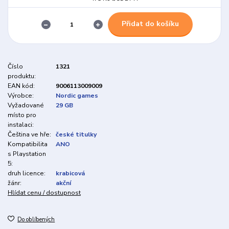
Přidat do košíku
Číslo
1321
produktu:
EAN kód:
9006113009009
Výrobce:
Nordic games
Vyžadované
29 GB
místo pro
instalaci:
Čeština ve hře:
české titulky
Kompatibilita
ANO
s Playstation
5:
druh licence:
krabicová
žánr:
akční
Hlídat cenu / dostupnost
Do oblíbených