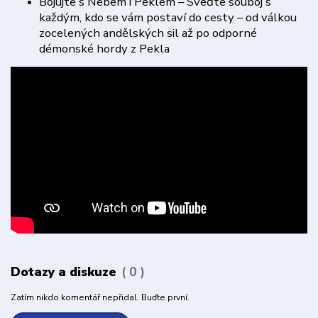
Bojujte s Nebem i Peklem – Sveďte souboj s
každým, kdo se vám postaví do cesty – od válkou
zocelených andělských sil až po odporné
démonské hordy z Pekla
Dotazy a diskuze
0
Zatím nikdo komentář nepřidal. Buďte první.