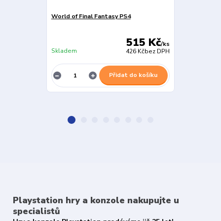
World of Final Fantasy PS4
Final Fantasy
515 Kč
/
ks
Skladem
Skladem
426 Kč
bez DPH
Přidat do košíku
Playstation hry a konzole nakupujte u
specialistů