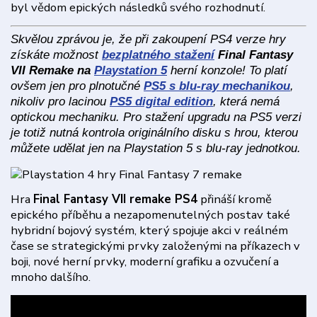
byl vědom epických následků svého rozhodnutí.
Skvělou zprávou je, že při zakoupení PS4 verze hry
získáte možnost
bezplatného stažení
Final Fantasy
VII Remake na
Playstation 5
herní konzole! To platí
ovšem jen pro plnotučné
PS5 s blu-ray mechanikou
,
nikoliv pro lacinou
PS5 digital edition
, která nemá
optickou mechaniku. Pro stažení upgradu na PS5 verzi
je totiž nutná kontrola originálního disku s hrou, kterou
můžete udělat jen na Playstation 5 s blu-ray jednotkou.
Hra
Final Fantasy VII remake PS4
přináší kromě
epického příběhu a nezapomenutelných postav také
hybridní bojový systém, který spojuje akci v reálném
čase se strategickými prvky založenými na příkazech v
boji, nové herní prvky, moderní grafiku a ozvučení a
mnoho dalšího.