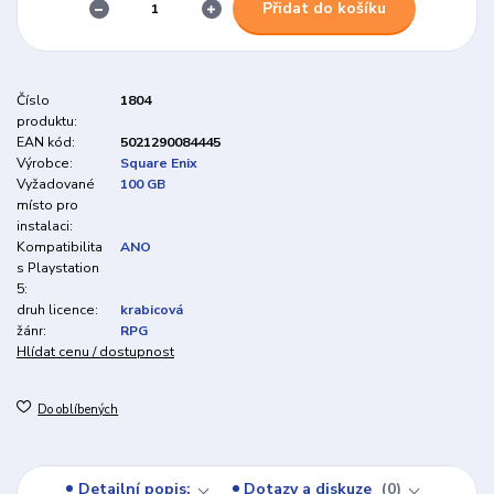
Přidat do košíku
Číslo
1804
produktu:
EAN kód:
5021290084445
Výrobce:
Square Enix
Vyžadované
100 GB
místo pro
instalaci:
Kompatibilita
ANO
s Playstation
5:
druh licence:
krabicová
žánr:
RPG
Hlídat cenu / dostupnost
Do oblíbených
Detailní popis:
Dotazy a diskuze
0