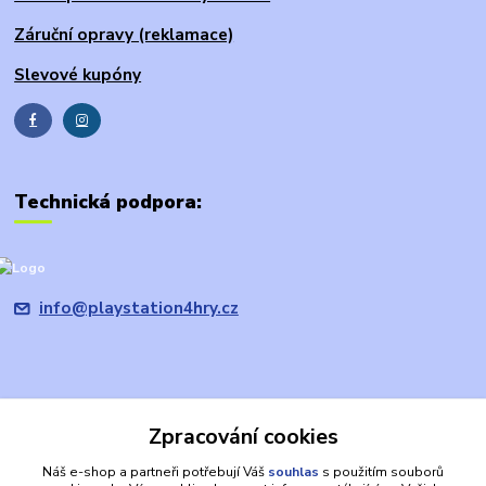
Záruční opravy (reklamace)
Slevové kupóny
Technická podpora:
info@playstation4hry.cz
Zpracování cookies
Upravit sběr cookies.
Náš e-shop a partneři potřebují Váš
souhlas
s použitím souborů