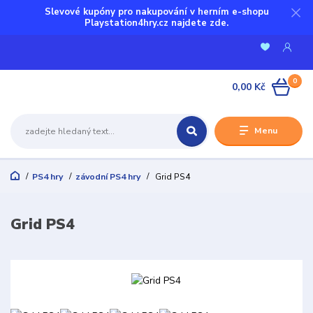
Slevové kupóny pro nakupování v herním e-shopu
Playstation4hry.cz najdete zde.
0
0,00 Kč
Menu
PS4 hry
závodní PS4 hry
Grid PS4
Grid PS4