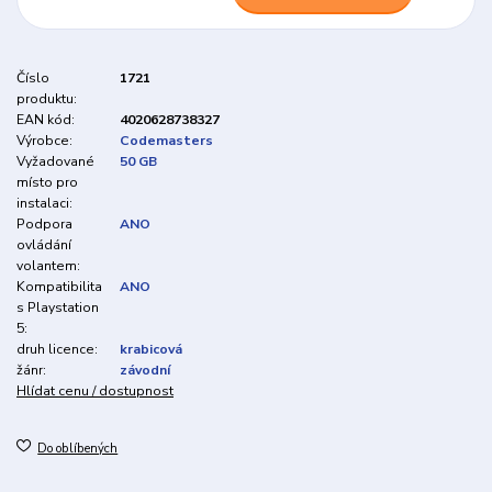
Číslo
1721
produktu:
EAN kód:
4020628738327
Výrobce:
Codemasters
Vyžadované
50 GB
místo pro
instalaci:
Podpora
ANO
ovládání
volantem:
Kompatibilita
ANO
s Playstation
5:
druh licence:
krabicová
žánr:
závodní
Hlídat cenu / dostupnost
Do oblíbených