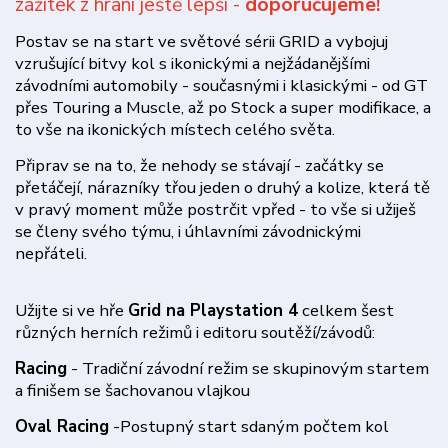
zážitek z hraní ještě lepší -
doporučujeme!
Postav se na start ve světové sérii GRID a vybojuj
vzrušující bitvy kol s ikonickými a nejžádanějšími
závodními automobily - současnými i klasickými - od GT
přes Touring a Muscle, až po Stock a super modifikace, a
to vše na ikonických místech celého světa.
Připrav se na to, že nehody se stávají - začátky se
přetáčejí, nárazníky třou jeden o druhý a kolize, která tě
v pravý moment může postrčit vpřed - to vše si užiješ
se členy svého týmu, i úhlavními závodnickými
nepřáteli.
Užijte si ve hře
Grid na Playstation 4
celkem šest
různých herních režimů i editoru soutěží/závodů:
Racing
- Tradiční závodní režim se skupinovým startem
a finišem se šachovanou vlajkou
Oval Racing
-Postupný start sdaným počtem kol