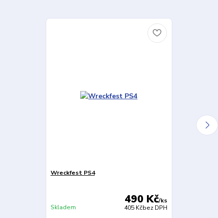
Wreckfest PS4
WRC 9 PS4
490 Kč
/
ks
Skladem
405 Kč
bez DPH
Není skladem