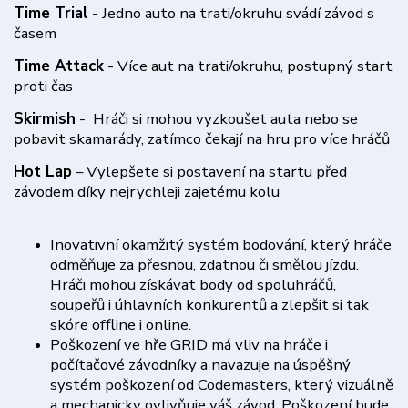
Time Trial
- Jedno auto na trati/okruhu svádí závod s
časem
Time Attack
- Více aut na trati/okruhu, postupný start
proti čas
Skirmish
- Hráči si mohou vyzkoušet auta nebo se
pobavit skamarády, zatímco čekají na hru pro více hráčů
Hot Lap
– Vylepšete si postavení na startu před
závodem díky nejrychleji zajetému kolu
Inovativní okamžitý systém bodování, který hráče
odměňuje za přesnou, zdatnou či smělou jízdu.
Hráči mohou získávat body od spoluhráčů,
soupeřů i úhlavních konkurentů a zlepšit si tak
skóre offline i online.
Poškození ve hře GRID má vliv na hráče i
počítačové závodníky a navazuje na úspěšný
systém poškození od Codemasters, který vizuálně
a mechanicky ovlivňuje váš závod. Poškození bude