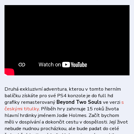
Druhá exkluzivní adventura, kterou v tomto herním
balíčku získáte pro své PS4 konzole je do full hd
grafiky remasterovaný
Beyond Two Souls
ve verzi
s
českými titulky
. Příběh hry zahrnuje 15 roků života
hlavní hrdinky jménem Jodie Holmes. Začít bychom
měli v dospívání a dokončit cestu v dospělosti. Její život
nebude nudnou procházkou, ale bude padat do celé