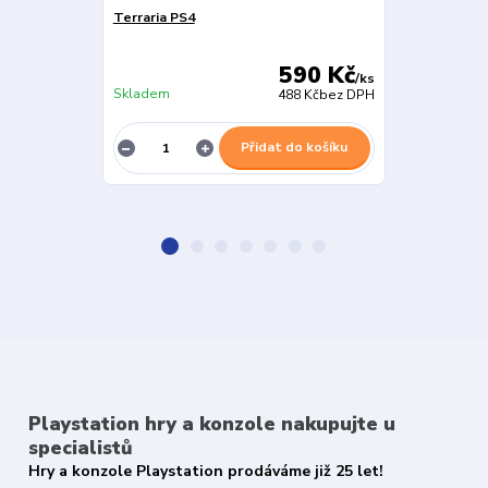
Terraria PS4
The Escapist
590 Kč
/
ks
Skladem
Skladem
488 Kč
bez DPH
Přidat do košíku
Playstation hry a konzole nakupujte u
specialistů
Hry a konzole Playstation prodáváme již 25 let!