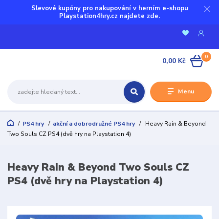
Slevové kupóny pro nakupování v herním e-shopu
Playstation4hry.cz najdete zde.
0
0,00 Kč
Menu
PS4 hry
akční a dobrodružné PS4 hry
Heavy Rain & Beyond
Two Souls CZ PS4 (dvě hry na Playstation 4)
Heavy Rain & Beyond Two Souls CZ
PS4 (dvě hry na Playstation 4)