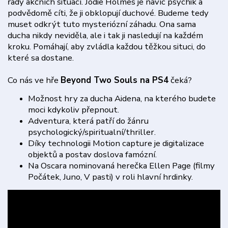
řady akčních situací. Jodie Holmes je navíc psychik a
podvědomě cíti, že ji obklopují duchové. Budeme tedy
muset odkrýt tuto mysteriózní záhadu. Ona sama
ducha nikdy neviděla, ale i tak ji nasledují na každém
kroku. Pomáhají, aby zvládla každou těžkou situci, do
které sa dostane.
Co nás ve hře
Beyond Two Souls na PS4
čeká?
Možnost hry za ducha Aidena, na kterého budete
moci kdykoliv přepnout.
Adventura, která patří do žánru
psychologický/spiritualní/thriller.
Díky technologii Motion capture je digitalizace
objektů a postav doslova famózní.
Na Oscara nominovaná herečka Ellen Page (filmy
Počátek, Juno, V pasti) v roli hlavní hrdinky.