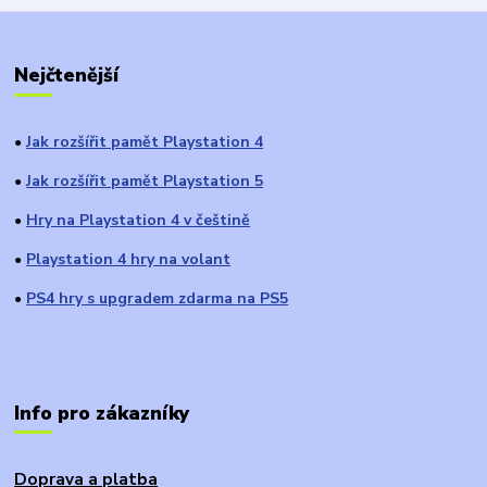
Nejčtenější
Jak rozšířit pamět Playstation 4
●
Jak rozšířit pamět Playstation 5
●
Hry na Playstation 4 v češtině
●
Playstation 4 hry na volant
●
PS4 hry s upgradem zdarma na PS5
●
Info pro zákazníky
Doprava a platba