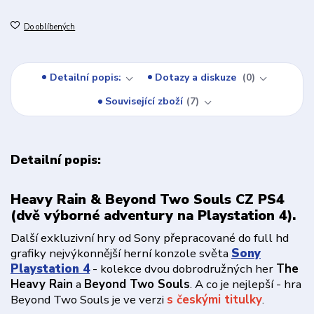
Do oblíbených
Detailní popis:
Dotazy a diskuze
0
Související zboží
7
Detailní popis:
Heavy Rain & Beyond Two Souls CZ PS4
(dvě výborné adventury na Playstation 4).
Další exkluzivní hry od Sony přepracované do full hd
grafiky nejvýkonnější herní konzole světa
Sony
Playstation 4
- kolekce dvou dobrodružných her
The
Heavy Rain
a
Beyond Two Souls
. A co je nejlepší - hra
Beyond Two Souls je ve verzi
s českými titulky
.