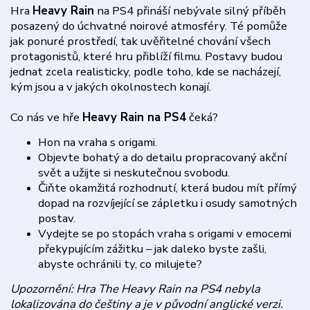
Hra
Heavy Rain
na PS4 přináší nebývale silný příběh
posazený do úchvatné noirové atmosféry. Té pomůže
jak ponuré prostředí, tak uvěřitelné chování všech
protagonistů, které hru přiblíží filmu. Postavy budou
jednat zcela realisticky, podle toho, kde se nacházejí,
kým jsou a v jakých okolnostech konají.
Co nás ve hře
Heavy Rain na PS4
čeká?
Hon na vraha s origami.
Objevte bohatý a do detailu propracovaný akční
svět a užijte si neskutečnou svobodu.
Čiňte okamžitá rozhodnutí, která budou mít přímý
dopad na rozvíjející se zápletku i osudy samotných
postav.
Vydejte se po stopách vraha s origami v emocemi
překypujícím zážitku – jak daleko byste zašli,
abyste ochránili ty, co milujete?
Upozornění: Hra The Heavy Rain na PS4 nebyla
lokalizována do češtiny a je v původní anglické verzi.