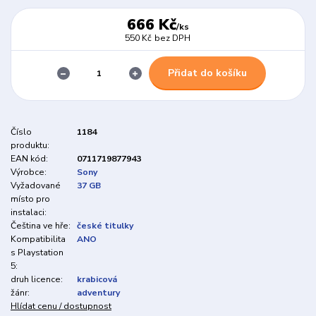
666 Kč
/
ks
550 Kč
bez DPH
Přidat do košíku
Číslo
1184
produktu:
EAN kód:
0711719877943
Výrobce:
Sony
Vyžadované
37 GB
místo pro
instalaci:
Čeština ve hře:
české titulky
Kompatibilita
ANO
s Playstation
5:
druh licence:
krabicová
žánr:
adventury
Hlídat cenu / dostupnost