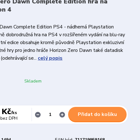
ero Dawn Complete Edition hra na
on 4
 Dawn Complete Edition PS4 - nádherná Playstation
čně dobrodružná hra na PS4 v rozšířeném vydání na blu-ray
tní edice obsahuje kromě původně Playstation exkluzivní
žné hry pro jedno hráče Horizon Zero Dawn také datadisk
odehrávající se...
celý popis
Skladem
 Kč
/
ks
Přidat do košíku
bez DPH
1494
EAN kód:
711719959168