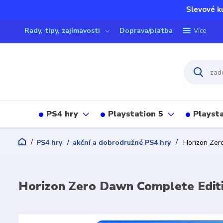
Slevové k
Rady, tipy, zajímavosti
Doprava/platba
Více
PS4 hry
Playstation 5
Playsta
PS4 hry
akční a dobrodružné PS4 hry
Horizon Zer
Horizon Zero Dawn Complete Edit