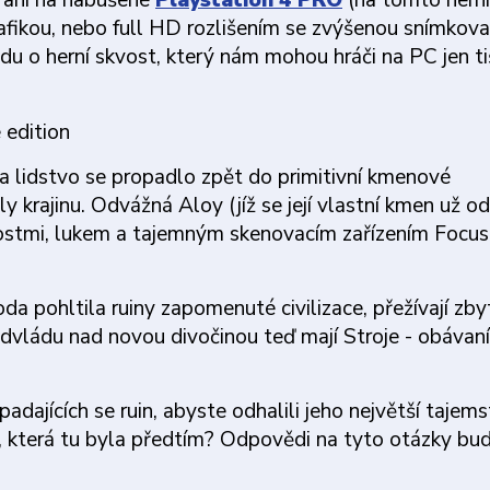
raní na nabušené
Playstation 4 PRO
(na tomto hern
fikou, nebo full HD rozlišením se zvýšenou snímkova
vdu o herní skvost, který nám mohou hráči na PC jen t
 a lidstvo se propadlo zpět do primitivní kmenové
 krajinu. Odvážná Aloy (jíž se její vlastní kmen už od
nostmi, lukem a tajemným skenovacím zařízením Focus
a pohltila ruiny zapomenuté civilizace, přežívají zby
advládu nad novou divočinou teď mají Stroje - obávaní
ajících se ruin, abyste odhalili jeho největší tajemst
ací, která tu byla předtím? Odpovědi na tyto otázky bu