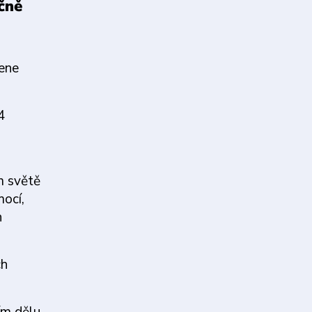
čně
mene
4
m světě
mocí,
h
ch