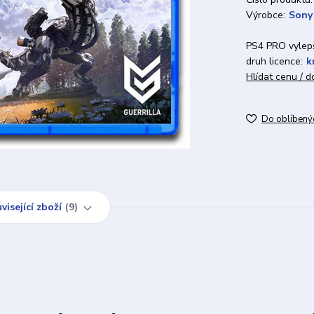
Výrobce:
Sony
PS4 PRO vylepš
druh licence:
k
Hlídat cenu / 
Do oblíbený
visející zboží
9