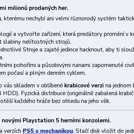
ami milionů prodaných her.
 kterému nechybí ani velmi různorodý systém taktic
logií a vytvořte zařízení, která predátory promění v ko
 slabiny nelítostných strojů.
dnotlivé Stroje a zajaté jedince hacknout, aby ti slouži
a.
tními pohořími a působivými ruinami zapomenuté civil
m počasí a plným denním cyklem.
o vás skladem v oblíbené
krabicové verzi
na jednom 
 HDD). Fyzická distribuce (originálně zabalená krabič
potěší každého hráče bez ohledu na jeho věk.
s novými Playstation 5 herními konzolemi.
a verzích
PS5 s mechanikou
. Stačí disk vložit do je