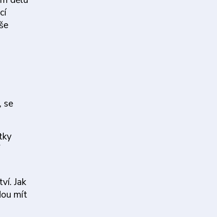
ím dělu
cí
iše
, se
tky
ví. Jak
dou mít