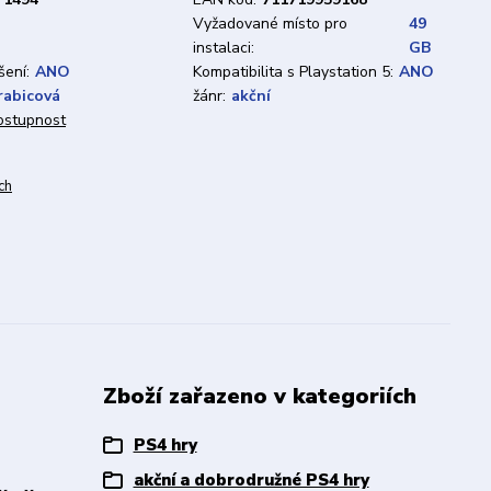
Vyžadované místo pro
49
instalaci:
GB
ení:
ANO
Kompatibilita s Playstation 5:
ANO
rabicová
žánr:
akční
dostupnost
ch
Zboží zařazeno v kategoriích
PS4 hry
akční a dobrodružné PS4 hry