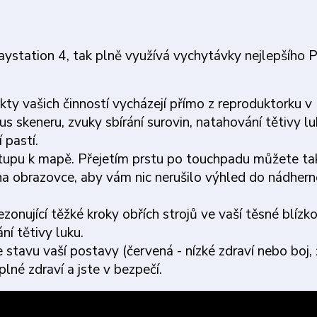
laystation 4, tak plně využívá vychytávky nejlepšího 
ty vašich činností vycházejí přímo z reproduktorku v
us skeneru, zvuky sbírání surovin, natahování tětivy lu
 pastí.
stupu k mapě. Přejetím prstu po touchpadu můžete ta
a obrazovce, aby vám nic nerušilo výhled do nádhern
zonující těžké kroky obřích strojů ve vaší těsné blízko
ní tětivy luku.
tavu vaší postavy (červená - nízké zdraví nebo boj, 
lné zdraví a jste v bezpečí.