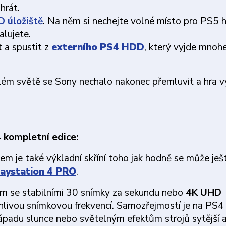
hrát.
D úložiště
. Na něm si nechejte volné místo pro PS5 h
alujete.
 a spustit z
externího PS4 HDD
, který vyjde mno
ém světě se Sony nechalo nakonec přemluvit a hra v
4 kompletní edice:
em je také výkladní skříní toho jak hodně se může ješ
laystation 4 PRO
.
im se stabilními 30 snímky za sekundu nebo
4K UHD
livou snímkovou frekvencí. Samozřejmostí je na PS
západu slunce nebo světelným efektům strojů sytější 