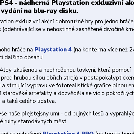
PS4 - nádherná Playstation exkluzivní ak
vydání na blu-ray disku.
tion exkluzivní akční dobroružné hry pro jedno hráče
s
(odehrávající se v nehostinné zasněžené divočině k
dnoho hráče na
Playstation 4
(na kontě má více než 2
ci dalšího obsahu!
 Aloy, zkušenou a neohroženou lovkyni, která pomocí
en před hrubou silou obřích strojů v postapokalyptické
 strhující výpravu ve fotorealistické grafice plnou e
jí starověké artefakty a dozvěděla se víc o pokročilýc
 a také celého lidstva.
vše naše plejstejšny umí - od bujných lesů a vyprahlý
lé ruiny starodávných měst.