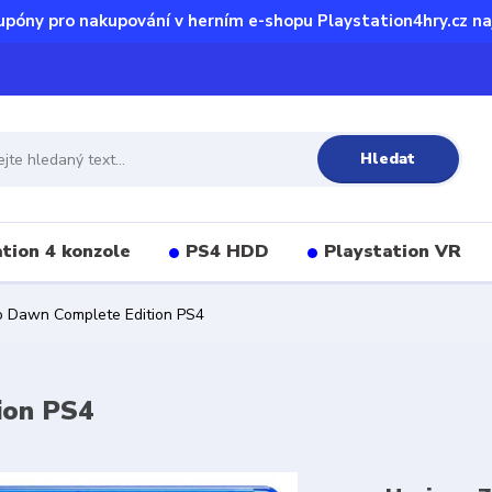
upóny pro nakupování v herním e-shopu Playstation4hry.cz na
Hledat
tion 4 konzole
PS4 HDD
Playstation VR
o Dawn Complete Edition PS4
ion PS4