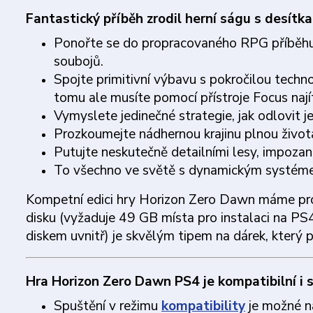
Fantastický příběh zrodil herní ságu s desítk
Ponořte se do propracovaného RPG příběhu,
soubojů.
Spojte primitivní výbavu s pokročilou techno
tomu ale musíte pomocí přístroje Focus najít
Vymyslete jedinečné strategie, jak odlovit je
Prozkoumejte nádhernou krajinu plnou život
Putujte neskutečně detailními lesy, impozan
To všechno ve světě s dynamickým systéme
Kompetní edici hry Horizon Zero Dawn máme pr
disku (vyžaduje 49 GB místa pro instalaci na PS4
diskem uvnitř) je skvělým tipem na dárek, který 
Hra Horizon Zero Dawn PS4 je kompatibilní i 
Spuštění v režimu
kompatibility
je možné n