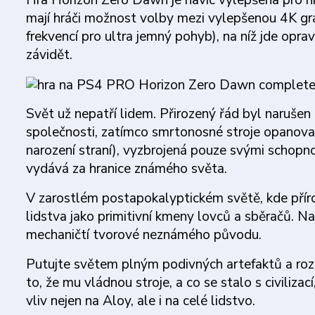
Hra Horizon Zero Dawn je navíc vylepšena pro h
mají hráči možnost volby mezi vylepšenou 4K gra
frekvencí pro ultra jemný pohyb), na níž jde opra
závidět.
Svět už nepatří lidem. Přirozený řád byl narušen
společnosti, zatímco smrtonosné stroje opanovaly
narození straní), vyzbrojená pouze svými schop
vydává za hranice známého světa.
V zarostlém postapokalyptickém světě, kde přírod
lidstva jako primitivní kmeny lovců a sběračů. N
mechaničtí tvorové neznámého původu.
Putujte světem plným podivných artefaktů a rozpad
to, že mu vládnou stroje, a co se stalo s civiliz
vliv nejen na Aloy, ale i na celé lidstvo.