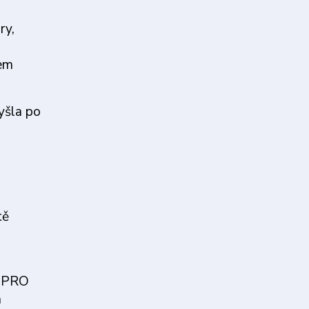
ry,
hem
yšla po
tě
4 PRO
a