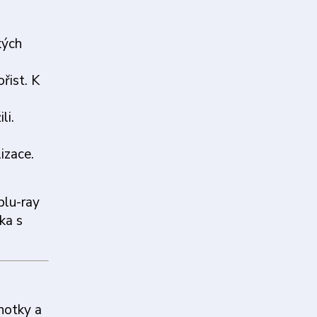
kých
řist. K
li.
izace.
blu-ray
ka s
dnotky a