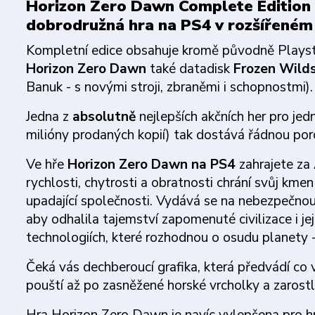
Horizon Zero Dawn Complete Edition 
dobrodružná hra na PS4 v rozšířeném 
Kompletní edice obsahuje kromě původně Playsta
Horizon Zero Dawn
také datadisk
Frozen Wild
Banuk - s novými stroji, zbraněmi i schopnostmi).
Jedna z
absolutně
nejlepších akčních her pro je
milióny prodaných kopií) tak dostává řádnou por
Ve hře
Horizon Zero Dawn na PS4
zahrajete za
rychlosti, chytrosti a obratnosti chrání svůj km
upadající společnosti. Vydává se na nebezpečnou a
aby odhalila tajemství zapomenuté civilizace i je
technologiích, které rozhodnou o osudu planety -
Čeká vás dechberoucí grafika, která předvádí co 
pouští až po zasněžené horské vrcholky a zarost