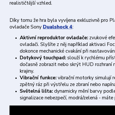
realističtější vzhled.
Díky tomu že hra byla vyvíjena exkluzivně pro P
ovladače Sony
Dualshock 4
:
Aktivní reproduktor ovladače:
zvukové efek
ovladači. Slyšíte z něj například aktivaci Foc
dokonce mechanické cvakání při nastavování
Dotykový touchpad:
slouží k rychlému pří
dočasně zobrazit nebo skrýt HUD rozhraní n
krajiny.
Vibrační funkce:
vibrační motorky simulují re
zpětný ráz při výstřelu ze zbraní nebo napíná
Světelná lišta:
dynamicky mění barvy podle s
signalizace nebezpečí, modrá/zelená - máte p