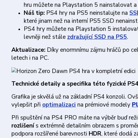
hru můžete na Playstation 5 nainstalovat a 
Náš tip:
PS4 hry na PS5 neinstalujte na
SS
které jinam než na interní PS5 SSD nenainst
PS4 hry můžete na Playstation 5 instalovat
levněji než stále
zdražující SSD na PS5
.
Aktualizace:
Díky enormnímu zájmu hráčů po cel
letech i na PC.
Technické detaily a specifika této fyzické PS
Grafika je skvělá už na základní PS4 konzoli. Ovš
vylepšit při
optimalizaci
na prémiové modely
P
Při spuštění na PS4 PRO máte na výběr buď rež
rozlišení
s extrémně detailním obrazem s proměn
podpora rozšířené barevnosti
HDR
, které dodá 