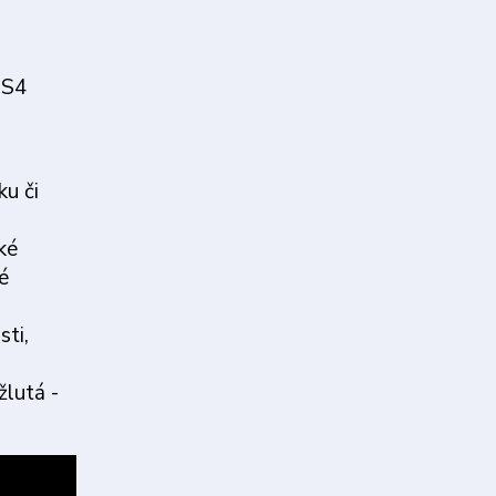
PS4
ku či
ké
é
sti,
žlutá -