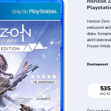
Horizon Z
Playstati
Horizon Zero
exkluzivní ak
disku. Komple
akční dobroru
Frozen Wilds (
Dostupnost
535
442 Kč
Číslo produktu: