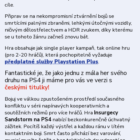
cíle.
Připrav se na nekompromisní ztvárnění bojů se
smrtícími palnými zbraněmi, lehkými útočnými vozidly,
ničivým dělostřelectvem a HDR zvukem, díky kterému
se u tohoto žánru začneš znovu bát.
Hra obsahuje jak single player kampaň, tak online hru
(pro 2-20 hráčů), která pochopitelně vyžaduje
předplatné služby Playstation Plus
.
Fantastické je, že jako jednu z mála her svého
druhu na PS4 ji máme pro vás ve verzi s
českými titulky!
Bojuj ve válkou zpustošeném prostředí současného
konfliktu v sérii napínavých kooperativních a
soutěžních režimů pro více hráčů. Hra
Insurgecy
Sandstorm na PS4
nabízí bezkonkurenčně úchvatný
zážitek. Pocítíš každý výstřel a každou ránu v lítém
kontaktním boji. Smrt často přichází bez varování,