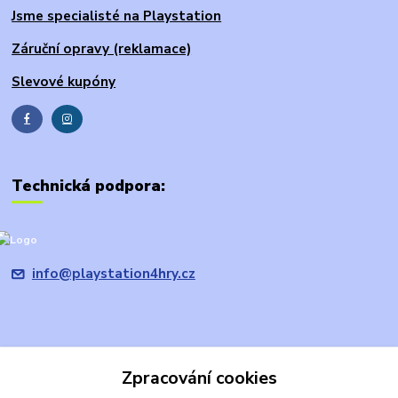
Jsme specialisté na Playstation
Záruční opravy (reklamace)
Slevové kupóny
Technická podpora:
info@playstation4hry.cz
Zpracování cookies
Upravit sběr cookies.