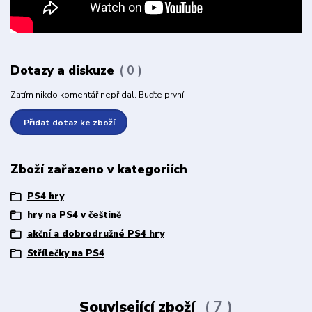
Dotazy a diskuze
0
Zatím nikdo komentář nepřidal. Buďte první.
Přidat dotaz ke zboží
Zboží zařazeno v kategoriích
PS4 hry
hry na PS4 v češtině
akční a dobrodružné PS4 hry
Střílečky na PS4
Související zboží
7