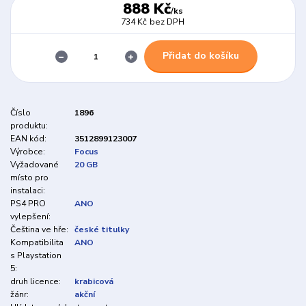
888 Kč
/
ks
734 Kč
bez DPH
Přidat do košíku
Číslo
1896
produktu:
EAN kód:
3512899123007
Výrobce:
Focus
Vyžadované
20 GB
místo pro
instalaci:
PS4 PRO
ANO
vylepšení:
Čeština ve hře:
české titulky
Kompatibilita
ANO
s Playstation
5:
druh licence:
krabicová
žánr:
akční