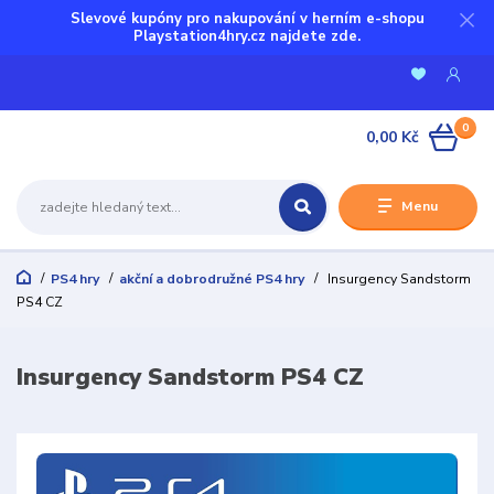
Slevové kupóny pro nakupování v herním e-shopu
Playstation4hry.cz najdete zde.
0
0,00 Kč
Menu
PS4 hry
akční a dobrodružné PS4 hry
Insurgency Sandstorm
PS4 CZ
Insurgency Sandstorm PS4 CZ