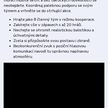
municí musíte šetřit a bez taktických dovedností se
neobejdete. Koordinuj palebnou podporu se svým
týmem a vrhněte se do strhující akce.
Hrajte jako 8 členný tým v režimu kooperace.
Zabírejte cíle v zápasech s až 20 hráči.
Nechejte se ohromit realistickou balistikou a
úchvatnými detaily.
Zcela si přizpůsobte svou postavu i zbraně.
Bezkonkurenční zvuk s poziční hlasovou
komunikací navodí tu správnou napínavou
atmosféru.