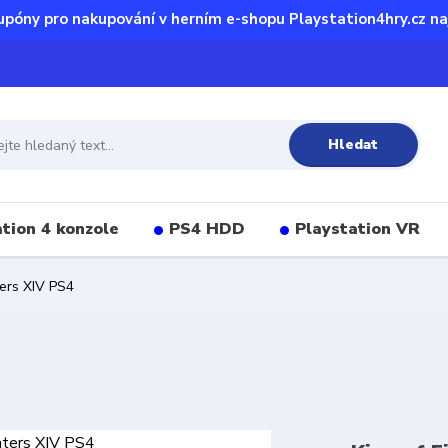
upóny pro nakupování v herním e-shopu Playstation4hry.cz na
Hledat
tion 4 konzole
PS4 HDD
Playstation VR
ters XIV PS4