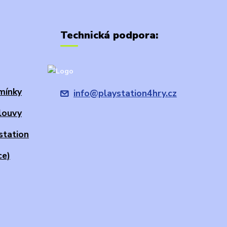
Technická podpora:
mínky
info@playstation4hry.cz
louvy
station
ce)