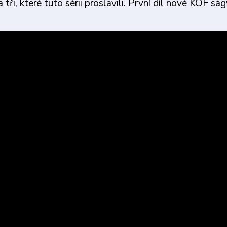
ři, které tuto sérii proslavili. První díl nové KOF ság