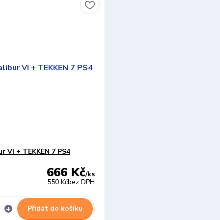
ur VI + TEKKEN 7 PS4
666 Kč
/
ks
550 Kč
bez DPH
Přidat do košíku