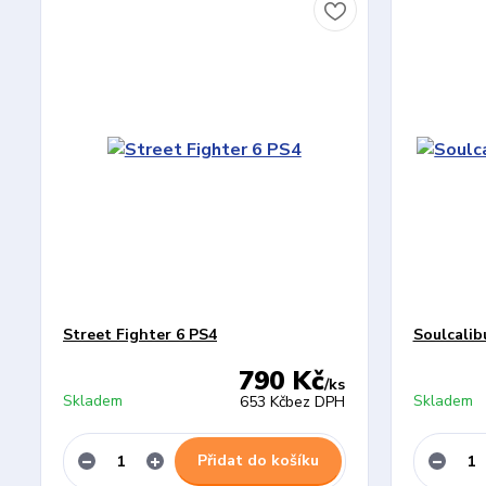
Street Fighter 6 PS4
Soulcalib
790 Kč
/
ks
Skladem
Skladem
653 Kč
bez DPH
Přidat do košíku