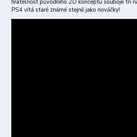
hratelnost původního 2D konceptu souboje tři na t
PS4 vítá staré známé stejně jako nováčky!