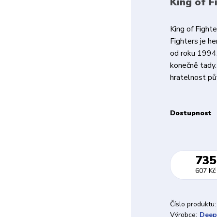
King of F
King of Fight
Fighters je h
od roku 1994.
konečně tady.
hratelnost pů
Dostupnost
735
607 Kč
Číslo produktu:
Výrobce:
Deep 