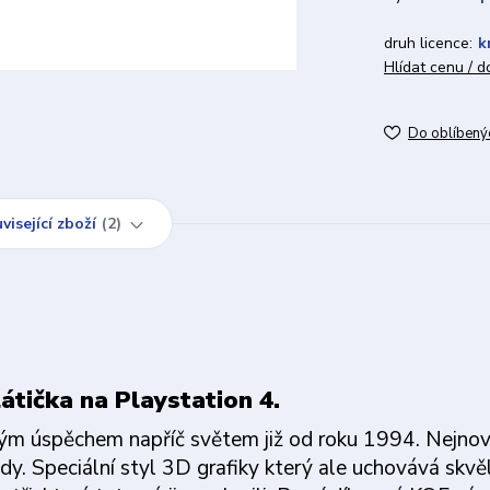
druh licence:
k
Hlídat cenu / 
Do oblíbený
visející zboží
2
átička na Playstation 4.
ným úspěchem napříč světem již od roku 1994. Nejnově
dy. Speciální styl 3D grafiky který ale uchovává skvě