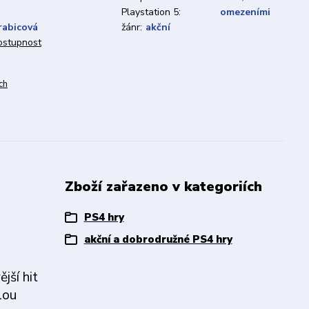
Playstation 5:
omezeními
rabicová
žánr:
akční
dostupnost
ch
Zboží zařazeno v kategoriích
PS4 hry
akční a dobrodružné PS4 hry
jší hit
lou