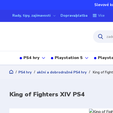
Slevové k
Rady, tipy, zajímavosti
Doprava/platba
Více
PS4 hry
Playstation 5
Playsta
PS4 hry
akční a dobrodružné PS4 hry
King of Figh
King of Fighters XIV PS4