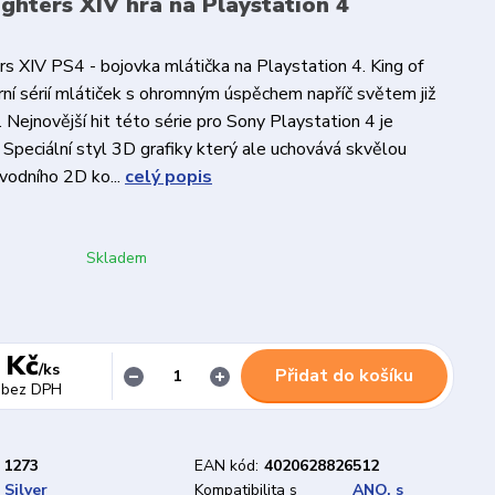
ighters XIV hra na Playstation 4
ers XIV PS4 - bojovka mlátička na Playstation 4. King of
erní sérií mlátiček s ohromným úspěchem napříč světem již
 Nejnovější hit této série pro Sony Playstation 4 je
 Speciální styl 3D grafiky který ale uchovává skvělou
vodního 2D ko...
celý popis
Skladem
 Kč
/
ks
Přidat do košíku
bez DPH
1273
EAN kód:
4020628826512
Silver
Kompatibilita s
ANO, s