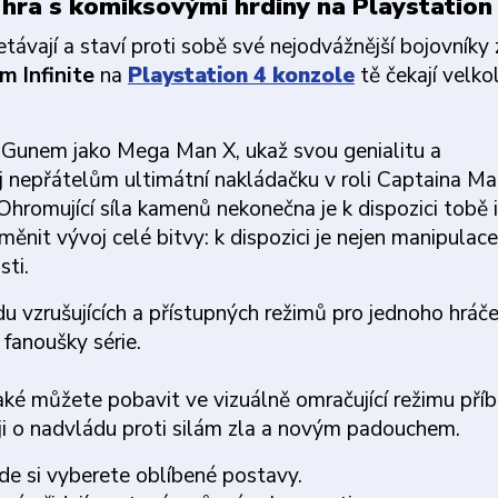
 hra s komiksovými hrdiny na Playstation 
vají a staví proti sobě své nejodvážnější bojovníky 
m Infinite
na
Playstation 4 konzole
tě čekají velko
r Gunem jako Mega Man X, ukaž svou genialitu a
 nepřátelům ultimátní nakládačku v roli Captaina Ma
. Ohromující síla kamenů nekonečna je k dispozici tobě 
ěnit vývoj celé bitvy: k dispozici je nejen manipulace
ti.
u vzrušujících a přístupných režimů pro jednoho hráče
fanoušky série.
také můžete pobavit ve vizuálně omračující režimu příb
ji o nadvládu proti silám zla a novým padouchem.
kde si vyberete oblíbené postavy.