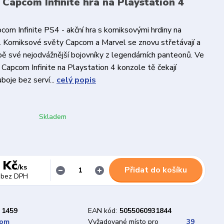
 Capcom Infinite hra na Playstation 4
com Infinite PS4 - akční hra s komiksovými hrdiny na
. Komiksové světy Capcom a Marvel se znovu střetávají a
obě své nejodvážnější bojovníky z legendárních panteonů. Ve
 Capcom Infinite na Playstation 4 konzole tě čekají
boje bez serví...
celý popis
Skladem
 Kč
/
ks
Přidat do košíku
bez DPH
1459
EAN kód:
5055060931844
com
Vyžadované místo pro
39