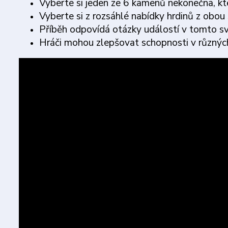
Vyberte si jeden ze 6 kamenů nekonečna, kt
Vyberte si z rozsáhlé nabídky hrdinů z obo
Příběh odpovídá otázky událostí v tomto svě
Hráči mohou zlepšovat schopnosti v různýc