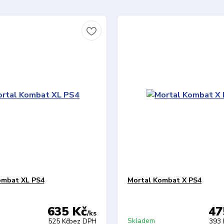
ombat XL PS4
Mortal Kombat X PS4
635 Kč
47
/
ks
Skladem
525 Kč
bez DPH
393 