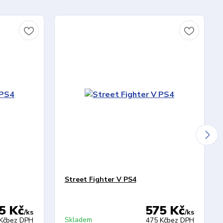
Street Fighter V PS4
5 Kč
575 Kč
/
ks
/
ks
Skladem
Kč
bez DPH
475 Kč
bez DPH