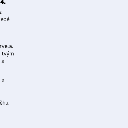
4.
z
lepé
rvela.
i tvým
 s
 a
ěhu,