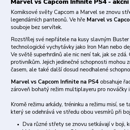
Marvel vs Capcom Infinite PS4 - akční
Komiksové světy Capcom a Marvel se znovu střetá
legendárních panteonů. Ve hře
Marvel vs Capco
souboje bez servítek.
Rozstřílej své nepřátele na kusy slavným Buste
technologické vychytávky jako Iron Man nebo dej
Ve světě superhrdinů ale nic není tak, jak se zdá
protivníkům. Jejich jedinečné schopnosti mohou zm
časem, ale také další dosud neodhalené schopnos
Marvel vs Capcom Infinite na PS4
obsahuje řad
zároveň bohatý režim multiplayeru pro nováčky i 
Kromě režimu arkády, tréninku a režimu misí, se 
který se odehrává ve středu obou vesmírů při bo
Dva různé střety se znovu setkávají v boji, 