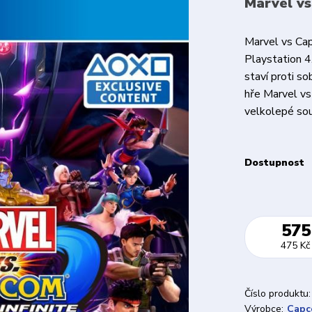
Marvel vs
Marvel vs Cap
Playstation 4
staví proti s
hře Marvel vs
velkolepé sou
Dostupnost
575
475 Kč
Číslo produktu:
Výrobce:
Cap