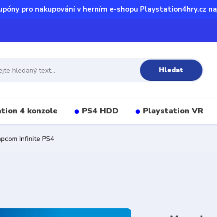
upóny pro nakupování v herním e-shopu Playstation4hry.cz na
Hledat
tion 4 konzole
PS4 HDD
Playstation VR
pcom Infinite PS4