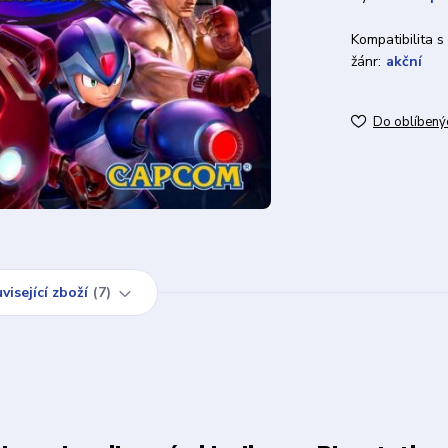
Kompatibilita s
žánr:
akční
Do oblíbený
visející zboží
7