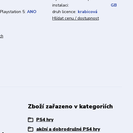
instalaci:
GB
 Playstation 5:
ANO
druh licence:
krabicová
Hlídat cenu / dostupnost
ch
Zboží zařazeno v kategoriích
PS4 hry
akční a dobrodružné PS4 hry