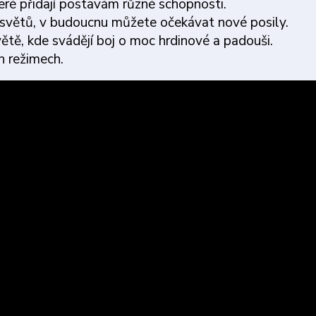
eré přidají postavám různé schopnosti.
u světů, v budoucnu můžete očekávat nové posily.
tě, kde svádějí boj o moc hrdinové a padouši.
h režimech.