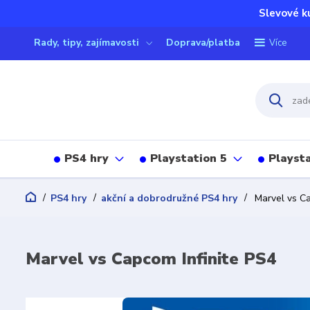
Slevové k
Rady, tipy, zajímavosti
Doprava/platba
Více
PS4 hry
Playstation 5
Playsta
PS4 hry
akční a dobrodružné PS4 hry
Marvel vs Ca
Marvel vs Capcom Infinite PS4