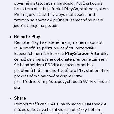
povinně instalovat na harddisk). Když si koupíš
hru, která obsahuje funkci PlayGo, stáhne systém
PS4 nejprve část hry, abys mohl začít hrát,
zatímco se zbytek v průběhu samotného hraní
ještě stahuje na pozadí.
Remote Play
Remote Play (Vzdálené hraní) na herní konzoli
PS4 umožňuje přístup k celému potenciálu
kapesních herních konzolí
PlayStation Vita
, díky
čemuž se z něj stane dokonalé přenosné zařízení.
Se handheldem PS Vita dokážou hráči bez
problémů hrát mnoho titulů pro Playstation 4 na
překrásném 5palcovém displeji Vity
prostřednictvím přístupových bodů Wi-Fi v místní
síti.
Share
Pomocí tlačítka SHARE na ovladači Dualshock 4
můžeš sdílet svá herní videa a obrázky během