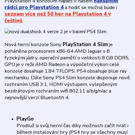
Playstation 4 konzolím najdeš v našem
nákupním
rádci pro Playstation 4
a hodit se možná bude i
seznam více než 50 her na Playstation 4 v
češtině
.
Nová herní konzole Sony
PlayStation 4 Slim
je
poháněna procesorem x86-64 AMD Jaguar s 8
fyzickými jádry, operační pamětí o velikosti 8 GB DDR5,
GPU je v režii AMD Radeon a výpočetní výkon celé
konzole dosahuje 1,84 TFLOPS. PS4 obsahuje blue ray
mechaniku. Dále Sony PS4 Slim konzole disponuje nově
rozhraním USB 3.1, HDMI výstupem, vylepšeným
bezdrátovým rozhraním wifi 802.11 a/b/g/n/ac a
nejnovější verzí Bluetooth 4.
PlayGo
Prodluž si svůj herní čas díky možnosti začít hrát i
během instalování hry (PS4 hry se všechny musí