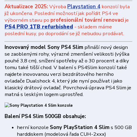
Aktualizace 2025:
Výroba
Playstation 4
konzolí byla
již ukončena. Poslední možností jak pořídit PS4 ve
výborném stavu po
profesionální tovární renovaci
je
PS4 PRO 1TB refurbished
- skladem máme
poslední kusy, po doprodání se již nebudou prodávat.
Inovovaný model Sony PS4 Slim
přináší nový design
se zaoblenými rohy, výrazné zmenšení velikosti (výška
pouhé 3,8 cm), snížení spotřeby až o 30 procent a díky
tomu také tišší chod. V balení s PS4Slim konzolí také
najdete inovovanou verzi bezdrátového herního
ovladače Dualshock 4, který jde nyní používat i jako
klasický drátový ovladač. Povrchová úprava PS4 Slim je
matná s lesklým logem uprostřed.
Balení PS4 Slim 500GB obsahuje:
herní konzole
Sony PlayStation 4 Slim
s 500 GB
harddiskem (modelová řada CUH-2xxx)