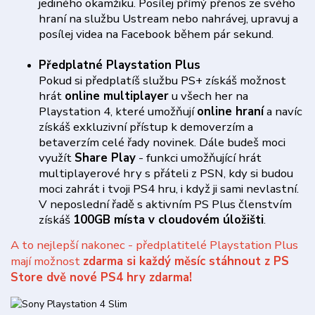
jediného okamžiku. Posílej přímý přenos ze svého
hraní na službu Ustream nebo nahrávej, upravuj a
posílej videa na Facebook během pár sekund.
Předplatné Playstation Plus
Pokud si předplatíš službu PS+ získáš možnost
hrát
online multiplayer
u všech her na
Playstation 4, které umožňují
online hraní
a navíc
získáš exkluzivní přístup k demoverzím a
betaverzím celé řady novinek. Dále budeš moci
využít
Share Play
- funkci umožňující hrát
multiplayerové hry s přáteli z PSN, kdy si budou
moci zahrát i tvoji PS4 hru, i když ji sami nevlastní.
V neposlední řadě s aktivním PS Plus členstvím
získáš
100GB místa v cloudovém úložišti
.
A to nejlepší nakonec - předplatitelé Playstation Plus
mají možnost
zdarma si každý měsíc stáhnout z PS
Store dvě nové PS4 hry zdarma!