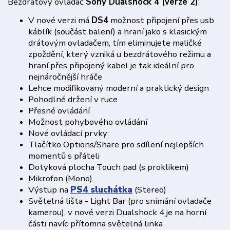
Bezdrátový ovladač
Sony Dualshock 4 (verze 2)
:
V nové verzi má
DS4
možnost připojení přes usb
káblík (součást balení) a hraní jako s klasickým
drátovým ovladačem, tím eliminujete maličké
zpoždění, který vzniká u bezdrátového režimu a
hraní přes připojený kabel je tak ideální pro
nejnáročnější hráče
Lehce modifikovaný moderní a praktický design
Pohodlné držení v ruce
Přesné ovládání
Možnost pohybového ovládání
Nové ovládací prvky:
Tlačítko Options/Share pro sdílení nejlepších
momentů s přáteli
Dotyková plocha Touch pad (s proklikem)
Mikrofon (Mono)
Výstup na
PS4 sluchátka
(Stereo)
Světelná lišta - Light Bar (pro snímání ovladače
kamerou), v nové verzi Dualshock 4 je na horní
části navíc přítomna světelná linka