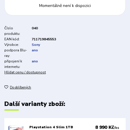
Momentálně není k dispozici
Číslo
040
produktu:
EAN kód:
711719845553
Výrobce:
Sony
podpora Blu-
ano
ray:
připojení k
ano
internetu:
Hlídat cenu / dostupnost
Do oblíbených
Další varianty zboží:
8 990 Kč
Playstation 4 Slim 1TB
/
ks