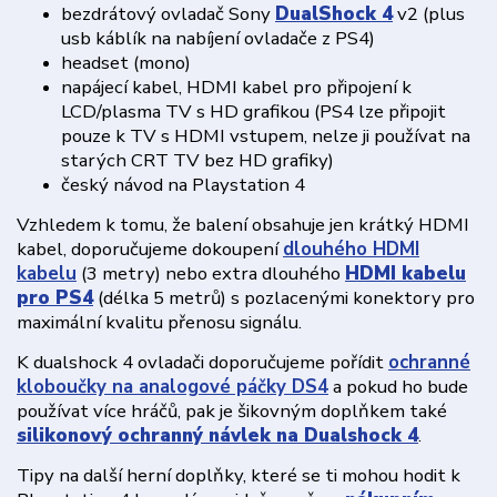
bezdrátový ovladač Sony
DualShock 4
v2 (plus
usb káblík na nabíjení ovladače z PS4)
headset (mono)
napájecí kabel, HDMI kabel pro připojení k
LCD/plasma TV s HD grafikou (PS4 lze připojit
pouze k TV s HDMI vstupem, nelze ji používat na
starých CRT TV bez HD grafiky)
český návod na Playstation 4
Vzhledem k tomu, že balení obsahuje jen krátký HDMI
kabel, doporučujeme dokoupení
dlouhého HDMI
kabelu
(3 metry) nebo extra dlouhého
HDMI kabelu
pro PS4
(délka 5 metrů) s pozlacenými konektory pro
maximální kvalitu přenosu signálu.
K dualshock 4 ovladači doporučujeme pořídit
ochranné
kloboučky na analogové páčky DS4
a pokud ho bude
používat více hráčů, pak je šikovným doplňkem také
silikonový ochranný návlek na Dualshock 4
.
Tipy na další herní doplňky, které se ti mohou hodit k