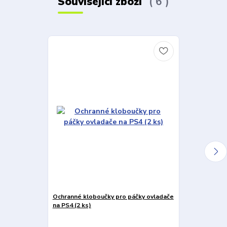
Související zboží
6
Ochranné kloboučky pro páčky ovladače
Sony Dualshock
na PS4 (2 ks)
Sony krabice!