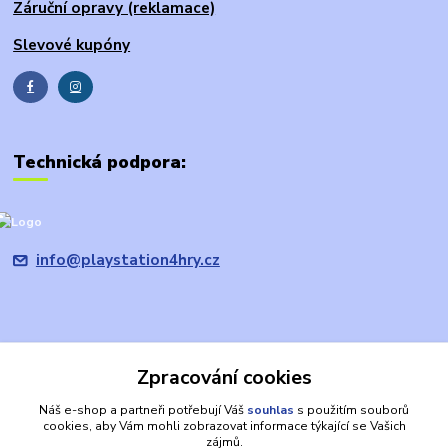
Záruční opravy (reklamace)
Slevové kupóny
Technická podpora:
info@playstation4hry.cz
Zpracování cookies
Upravit sběr cookies.
Náš e-shop a partneři potřebují Váš
souhlas
s použitím souborů
cookies, aby Vám mohli zobrazovat informace týkající se Vašich
Prohlášení: provozovatel domény/prodávající je společnost
zájmů.