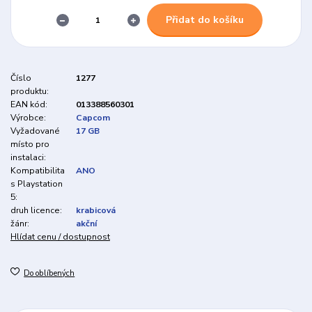
Přidat do košíku
Číslo
1277
produktu:
EAN kód:
013388560301
Výrobce:
Capcom
Vyžadované
17 GB
místo pro
instalaci:
Kompatibilita
ANO
s Playstation
5:
druh licence:
krabicová
žánr:
akční
Hlídat cenu / dostupnost
Do oblíbených