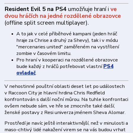
Resident Evil 5 na PS4
umožňuje hraní i
ve
dvou hráčích na jedné rozdělené obrazovce
(offline split screen multiplayer).
A to jak v celé příběhové kampani (jeden hráč
hraje za Chrise a druhý za Shevy), tak i v módu
"mercenaries united" zaměřeném na vystřílení
zombie v časovém limitu.
Pro hraní v kooperaci na rozdělené obrazovce
bude každý z hráčů potřebovat vlastní
PS4
ovladač
.
V nehostinné pouštní oblasti deset let po událostech
v Raccoon City je hlavní hrdina Chris Redfield
konfrontován s další noční můrou. Na tuhle konfrontaci
ovšem nebude sám, ve hře se zmocníte také další,
ženské postavy z Resi univerza jménem Sheva Alomar.
Prostředí je navíc ještě interaktivnější, než v minulosti a
maso-chtivý lidé nakažení virem se na vás budou vrhat