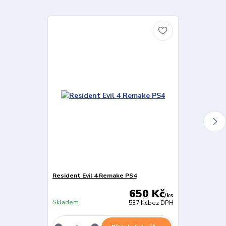
Resident Evil 4 Remake PS4
Resident Evil
650 Kč
/
ks
Skladem
Skladem
537 Kč
bez DPH