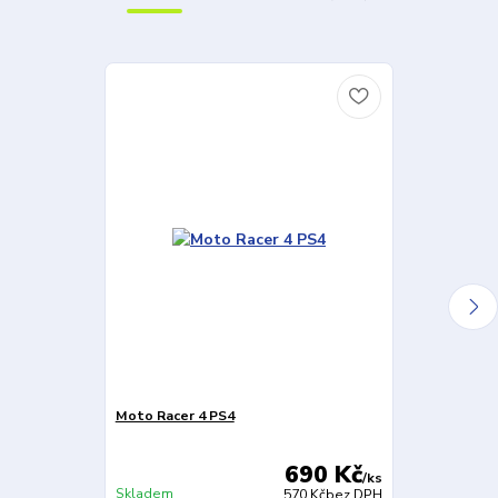
Moto Racer 4 PS4
TT Isle of Ma
690 Kč
/
ks
Skladem
Skladem
570 Kč
bez DPH