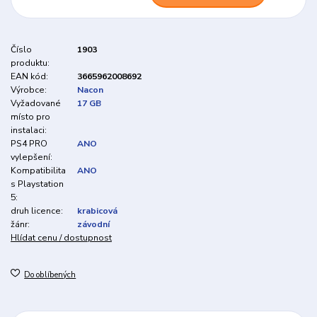
Číslo
1903
produktu:
EAN kód:
3665962008692
Výrobce:
Nacon
Vyžadované
17 GB
místo pro
instalaci:
PS4 PRO
ANO
vylepšení:
Kompatibilita
ANO
s Playstation
5:
druh licence:
krabicová
žánr:
závodní
Hlídat cenu / dostupnost
Do oblíbených