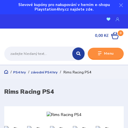
Slevové kupóny pro nakupování v herním e-shopu
Playstation4hry.cz najdete zde.
0
0,00 Kč
Menu
PS4 hry
závodní PS4 hry
Rims Racing PS4
Rims Racing PS4