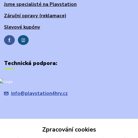
Jsme specialisté na Playstation
Záruční opravy (reklamace)
Slevové kupóny
Technická podpora:
info@playstation4hry.cz
Zpracování cookies
Upravit sběr cookies.