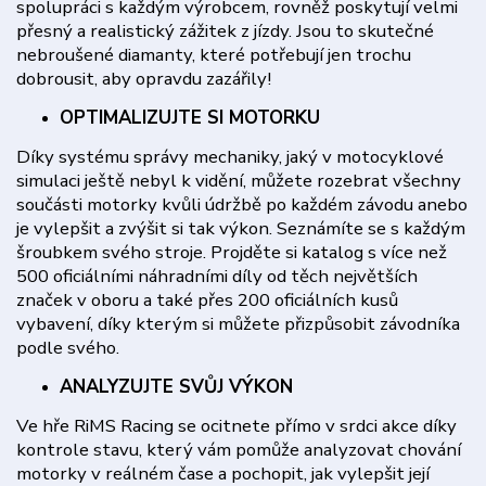
spolupráci s každým výrobcem, rovněž poskytují velmi
přesný a realistický zážitek z jízdy. Jsou to skutečné
nebroušené diamanty, které potřebují jen trochu
dobrousit, aby opravdu zazářily!
OPTIMALIZUJTE SI MOTORKU
Díky systému správy mechaniky, jaký v motocyklové
simulaci ještě nebyl k vidění, můžete rozebrat všechny
součásti motorky kvůli údržbě po každém závodu anebo
je vylepšit a zvýšit si tak výkon. Seznámíte se s každým
šroubkem svého stroje. Projděte si katalog s více než
500 oficiálními náhradními díly od těch největších
značek v oboru a také přes 200 oficiálních kusů
vybavení, díky kterým si můžete přizpůsobit závodníka
podle svého.
ANALYZUJTE SVŮJ VÝKON
Ve hře RiMS Racing se ocitnete přímo v srdci akce díky
kontrole stavu, který vám pomůže analyzovat chování
motorky v reálném čase a pochopit, jak vylepšit její