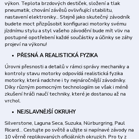
výkon. Teplota brzdových destiček, složení a tlak
pneumatik, chování závěsů ovlivňující stabilitu,
nastavení elektroniky... Stejně jako skutečný závodník
budete moct přizpůsobit konfiguraci motorky svému
jízdnímu stylu a styl vašeho závodění bude mít vliv na
postupné opotřebení každé součástky a účinky se záhy
projeví na výkonu!
PŘESNÁ A REALISTICKÁ FYZIKA
Úrovni přesnosti a detailů v rámci správy mechaniky a
kontroly stavu motorky odpovídá realistická fyzika
motorky, která nadchne i ty nejnáročnější závodníky.
Díky různým pomocným technologiím se však i méně
zkušení hráči naučí techniky, které je dostanou až na
vrchol.
NEJSLAVNĚJŠÍ OKRUHY
Silverstone, Laguna Seca, Suzuka, Nürburgring, Paul
Ricard… Cestujte po světě a užijte si napínavé závody na
10 věrně replikovaných oficiálních okruzích. Pro ty z