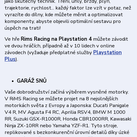
jako skutečný technik. Tření, úhly, brzdy, plyn,
trajektorie, rychlost... každý faktor lze vzít v potaz, než
vyrazíte do dílny, kde můžete měnit a optimalizovat
komponenty, abyste objevili optimální sestavu pro
úspěch na trati!
Ve hře
Rims Racing na Playstation 4
můžete závodit
ve dvou hráčích, případně až v 10 lidech v online
závodech (vyžaduje předplatné služby
Playstation
Plus
).
GARÁŽ SNŮ
Vaše dobrodružství začíná výběrem vysněné motorky.
V RiMS Racing se můžete projet na 8 nejsilnějších
motorkách světa z Evropy a Japonska: Ducati Panigale
V4 R, MV Agusta F4 RC, Aprilia RSV4, BMW M 1000
RR, Suzuki GSX-R1000R, Honda CBR1000RR, Kawasaki
Ninja ZX-10RR nebo Yamaha YZF-R1. Tyto stroje,
replikované s bezkonkurenční úrovní detailů díky úzké