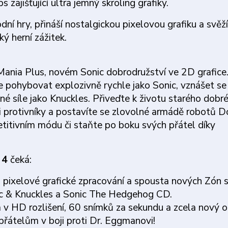
zajišťující ultra jemný skroling grafiky.
ní hry, přináší nostalgickou pixelovou grafiku a svěží
ý herní zážitek.
 Mania Plus, novém Sonic dobrodružství ve 2D grafice
 pohybovat explozivně rychle jako Sonic, vznášet se
lné síle jako Knuckles. Přiveďte k životu starého dobr
i protivníky a postavíte se zlovolné armádě robotů D
itivním módu či staňte po boku svých přátel díky
n 4
čeká:
ná pixelové grafické zpracování a spousta nových Zón 
onic & Knuckles a Sonic The Hedgehog CD.
a v HD rozlišení, 60 snímků za sekundu a zcela nový 
 přátelům v boji proti Dr. Eggmanovi!