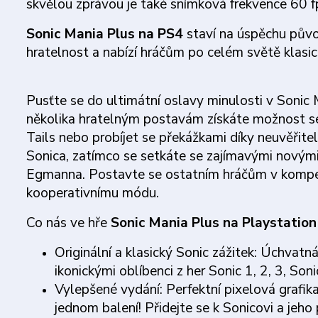
skvělou zprávou je také snímková frekvence 60 fps 
Sonic Mania Plus na PS4
staví na úspěchu původ
hratelnost a nabízí hráčům po celém světě klasick
Pusťte se do ultimátní oslavy minulosti v Sonic
několika hratelným postavám získáte možnost se
Tails nebo probíjet se překážkami díky neuvěřite
Sonica, zatímco se setkáte se zajímavými novým
Egmanna. Postavte se ostatním hráčům v kompet
kooperativnímu módu.
Co nás ve hře
Sonic Mania Plus na Playstatio
Originální a klasický Sonic zážitek: Úchvat
ikonickými oblíbenci z her Sonic 1, 2, 3, S
Vylepšené vydání: Perfektní pixelová grafik
jednom balení! Přidejte se k Sonicovi a jeho