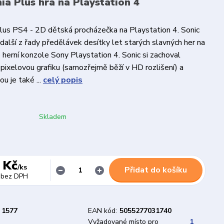
ia Plus hra na Playstation 4
lus PS4 - 2D dětská procházečka na Playstation 4. Sonic
 další z řady předělávek desítky let starých slavných her na
 herní konzole Sony Playstation 4. Sonic si zachoval
 pixelovou grafiku (samozřejmě běží v HD rozlišení) a
u je také ...
celý popis
Skladem
 Kč
/
ks
Přidat do košíku
bez DPH
1577
EAN kód:
5055277031740
Vyžadované místo pro
1