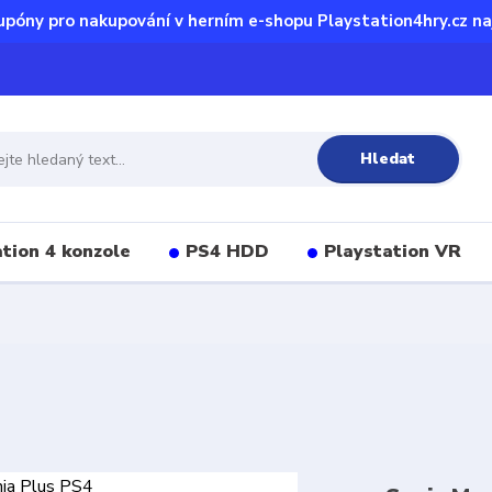
upóny pro nakupování v herním e-shopu Playstation4hry.cz na
Hledat
tion 4 konzole
PS4 HDD
Playstation VR