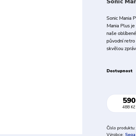
Sonic Man
Sonic Mania P
Mania Plus je
naše oblíbené
původní retro
skvělou zprávo
Dostupnost
590
488 Kč
Číslo produktu:
Výrobce:
Sega