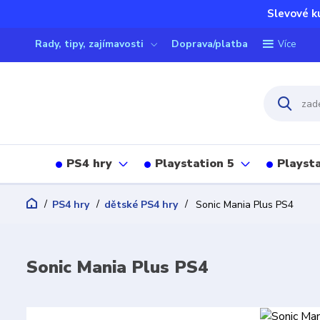
Slevové k
Rady, tipy, zajímavosti
Doprava/platba
Více
PS4 hry
Playstation 5
Playsta
PS4 hry
dětské PS4 hry
Sonic Mania Plus PS4
Sonic Mania Plus PS4