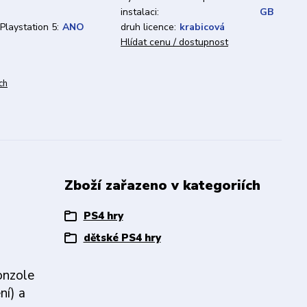
instalaci:
GB
 Playstation 5:
ANO
druh licence:
krabicová
Hlídat cenu / dostupnost
ch
Zboží zařazeno v kategoriích
PS4 hry
dětské PS4 hry
onzole
ní) a