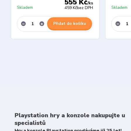
555 Kč
/
ks
Skladem
Skladem
459 Kč
bez DPH
Přidat do košíku
Playstation hry a konzole nakupujte u
specialistů
Hry a konzole Playstation prodáváme již 25 let!