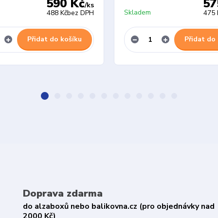
590 Kč
57
/
ks
Skladem
488 Kč
bez DPH
475 
Přidat do košíku
Přidat do
Doprava zdarma
do alzaboxů nebo balikovna.cz (pro objednávky nad
2000 Kč)