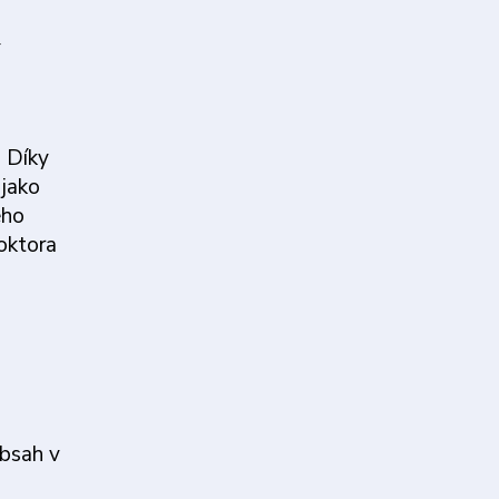
. Díky
 jako
ého
oktora
s
obsah v