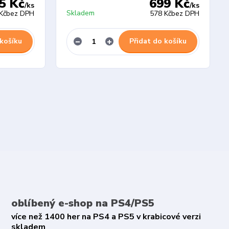
5 Kč
699 Kč
/
ks
/
ks
Skladem
Kč
bez DPH
578 Kč
bez DPH
 košíku
Přidat do košíku
oblíbený e-shop na PS4/PS5
více než 1400 her na PS4 a PS5 v krabicové verzi
skladem