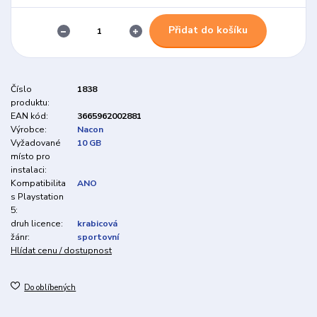
Přidat do košíku
Číslo
1838
produktu:
EAN kód:
3665962002881
Výrobce:
Nacon
Vyžadované
10 GB
místo pro
instalaci:
Kompatibilita
ANO
s Playstation
5:
druh licence:
krabicová
žánr:
sportovní
Hlídat cenu / dostupnost
Do oblíbených