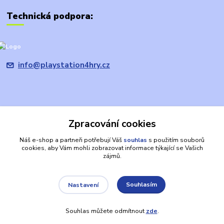
Technická podpora:
info@playstation4hry.cz
Zpracování cookies
Upravit sběr cookies.
Náš e-shop a partneři potřebují Váš
souhlas
s použitím souborů
cookies, aby Vám mohli zobrazovat informace týkající se Vašich
Prohlášení: provozovatel domény/prodávající je společnost
zájmů.
PRODEJHER.CZ s.r.o., která není oficiálním zástupcem, ani výhradním
nebo autorizovaným prodejcem společnosti Sony. PLAYSTATION, PS4,
apod. jsou registrované ochranné známky společnosti SONY a jsou zde
Souhlasím
Nastavení
používány výlučně za účelem identifikace výrobků. Jiná jména
společností a produktů zde použitá mohou být ochrannými známkami v
Souhlas můžete odmítnout
zde
.
majetku konkrétních vlastníků.