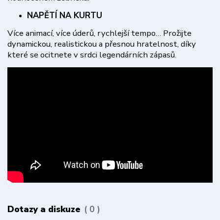
NAPĚTÍ NA KURTU
Více animací, více úderů, rychlejší tempo… Prožijte
dynamickou, realistickou a přesnou hratelnost, díky
které se ocitnete v srdci legendárních zápasů.
Dotazy a diskuze
0