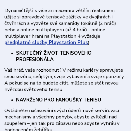
Dynamičtější, s více animacemi a větším realismem:
užijte si opravdové tenisové zážitky ve dvojhrách i
čtyřhrách a vyzvěte své kamarády lokálně (2 hráči)
nebo v online multiplayeru (až 4 hráči - online
multiplayer hraní na Playstation 4 vyžaduje
předplatné služby Playstation Plus
).
SKUTEČNÝ ŽIVOT TENISOVÉHO
PROFESIONÁLA
Váš hráč, vaše rozhodnutí. V režimu kariéry spravujete
svou sezónu, svůj tým, svoje vybavení a svoje sponzory.
A pokud se na to budete cítit, můžete se stát novou
hvězdou světového tenisu.
NAVRŽENO PRO FANOUŠKY TENISU
Ovládněte načasování svých úderů, nové servírovací
mechanismy a všechny pohyby, abyste zvítězili nad
soupeřem – jen tak pro zábavu nebo abyste vyhráli v
hodnoceném žebříčku.