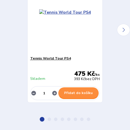
Tennis World Tour PS4
AO Internatio
475 Kč
/
ks
Skladem
Skladem
393 Kč
bez DPH
Přidat do košíku