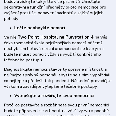
budov a získejte tak ještě více pacientů. Umisťujte
dekorativní a funkční předměty okolo nemocnice pro
zvýšení prestiže, pobavení pacientů a zajištění jejich
pohody.
Lečte neobvyklé nemoci
Ve hře
Two Point Hospital na Playstation 4
na Vás
čeká rozmanitá škála nejrůznějších nemocí, přičemž
nechybí ani hotová raritní onemocnění, se kterými si
budete muset poradit vždy za využití konkrétního
léčebného postupu.
Diagnostikujte nemoci, stavte ty správné místnosti a
najímejte správný personál, abyste se s nimi vypořádali
co nejlépe a předešli tak pandemii. Následně provádějte
výzkum a zavádějte vylepšené léčebné postupy.
Vylepšujte a rozšiřujte svou nemocnici
Poté, co postavíte a rozběhnete svou první nemocnici,
budete připraveni se vrhnout na větší výzvu v podobě