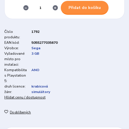
Přidat do košíku
Číslo
1792
produktu:
EAN kód:
5055277035670
Výrobce:
Sega
Vyžadované
3 GB
místo pro
instalaci:
Kompatibilita
ANO
s Playstation
5:
druh licence:
krabicová
žánr:
simulátory
Hlídat cenu / dostupnost
Do oblíbených