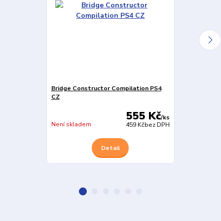
Bridge Constructor Compilation PS4
Project Highri
CZ
PS4
555 Kč
/
ks
Skladem
Není skladem
459 Kč
bez DPH
Detail