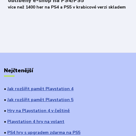
oblíbený e-shop na PS4/PS5
více než 1400 her na PS4 a PS5 v krabicové verzi skladem
Nejčtenější
Jak rozšířit pamět Playstation 4
●
Jak rozšířit pamět Playstation 5
●
Hry na Playstation 4 v češtině
●
Playstation 4 hry na volant
●
PS4 hry s upgradem zdarma na PS5
●