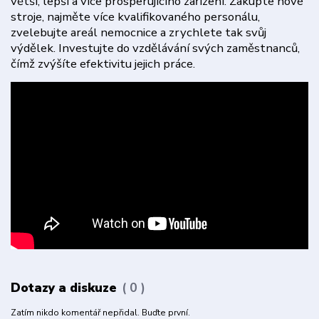
větší, lepší a více prosperujícího zařízení. Zakupte nové
stroje, najměte více kvalifikovaného personálu,
zvelebujte areál nemocnice a zrychlete tak svůj
výdělek. Investujte do vzdělávání svých zaměstnanců,
čímž zvýšíte efektivitu jejich práce.
Dotazy a diskuze
0
Zatím nikdo komentář nepřidal. Buďte první.