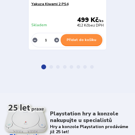
Yakuza Kiwami 2 PS4
Yakuza 6 PS4
499 Kč
/
ks
Skladem
Skladem
412 Kč
bez DPH
Přidat do košíku
Playstation hry a konzole
nakupujte u specialistů
Hry a konzole Playstation prodáváme
již 25 let!