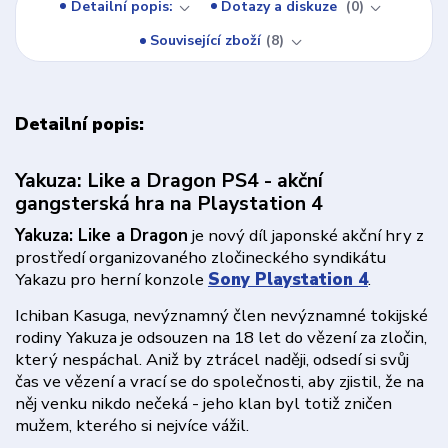
Detailní popis:
Dotazy a diskuze
0
Související zboží
8
Detailní popis:
Yakuza: Like a Dragon PS4 - akční
gangsterská hra na Playstation 4
Yakuza: Like a Dragon
je nový díl japonské akční hry z
prostředí organizovaného zločineckého syndikátu
Yakazu pro herní konzole
Sony Playstation 4
.
Ichiban Kasuga, nevýznamný člen nevýznamné tokijské
rodiny Yakuza je odsouzen na 18 let do vězení za zločin,
který nespáchal. Aniž by ztrácel naději, odsedí si svůj
čas ve vězení a vrací se do společnosti, aby zjistil, že na
něj venku nikdo nečeká - jeho klan byl totiž zničen
mužem, kterého si nejvíce vážil.