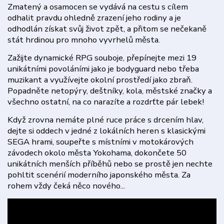
Zmatený a osamocen se vydává na cestu s cílem
odhalit pravdu ohledně zrazení jeho rodiny a je
odhodlán získat svůj život zpět, a přitom se nečekaně
stát hrdinou pro mnoho vyvrhelů města.
Zažijte dynamické RPG souboje, přepínejte mezi 19
unikátními povoláními jako je bodyguard nebo třeba
muzikant a využívejte okolní prostředí jako zbraň.
Popadněte netopýry, deštníky, kola, městské značky a
všechno ostatní, na co narazíte a rozdrťte pár lebek!
Když zrovna nemáte plné ruce práce s drcením hlav,
dejte si oddech v jedné z lokálních heren s klasickými
SEGA hrami, soupeřte s místními v motokárových
závodech okolo města Yokohama, dokončete 50
unikátních menších příběhů nebo se prostě jen nechte
pohltit scenérií moderního japonského města. Za
rohem vždy čeká něco nového...