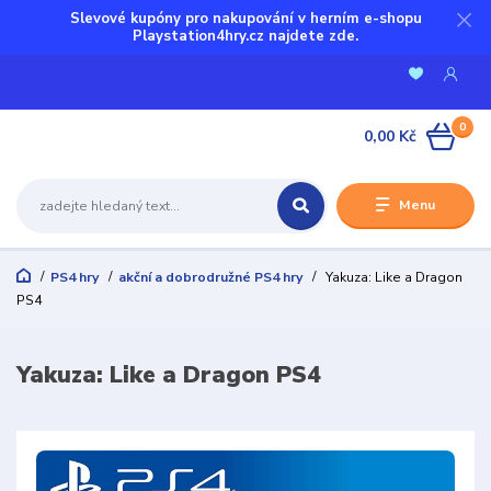
Slevové kupóny pro nakupování v herním e-shopu
Playstation4hry.cz najdete zde.
0
0,00 Kč
Menu
PS4 hry
akční a dobrodružné PS4 hry
Yakuza: Like a Dragon
PS4
Yakuza: Like a Dragon PS4