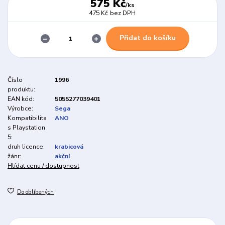
575 Kč
/
ks
475 Kč
bez DPH
Přidat do košíku
Číslo
1996
produktu:
EAN kód:
5055277039401
Výrobce:
Sega
Kompatibilita
ANO
s Playstation
5:
druh licence:
krabicová
žánr:
akční
Hlídat cenu / dostupnost
Do oblíbených