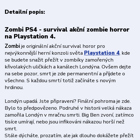
Detailní popis:
Zombi PS4 - survival akční zombie horror
na Playstation 4.
Zombi
je originální akční survival horor pro
nejvýkonnější herní konzoli světa
Playstation 4
, kde
se budete snažit přežít v zombíky zamořených
křivolakých uličkách a kanálech Londýna. Ovšem dejte
na sebe pozor, smrt je zde permanentní a příjdete o
všechno. S každou smrtí totiž začínáte s novým
hrdinou.
Londýn upadá. Jste připraveni? Finální pohroma je zde.
Bylo to předpovězeno. Podruhé v historii velká nákaza
zamořila Londýn v mračnu smrti. Big Ben zvoní, zatímco
tisíce umírají, nebo jsou infikováni nákazou horší než
smrt.
Stále dýcháte, prozatím, ale jak dlouho dokážete přežít