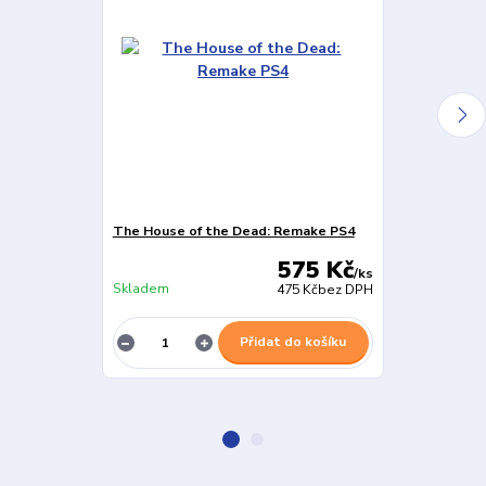
The House of the Dead: Remake PS4
Dead Island 2
575 Kč
/
ks
Skladem
Skladem
475 Kč
bez DPH
Přidat do košíku