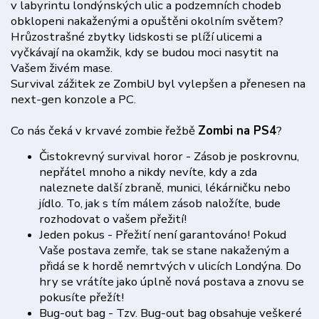
v labyrintu londýnských ulic a podzemních chodeb
obklopeni nakaženými a opuštěni okolním světem?
Hrůzostrašné zbytky lidskosti se plíží ulicemi a
vyčkávají na okamžik, kdy se budou moci nasytit na
Vašem živém mase.
Survival zážitek ze ZombiU byl vylepšen a přenesen na
next-gen konzole a PC.
Co nás čeká v krvavé zombie řežbě
Zombi na PS4
?
Čistokrevný survival horor - Zásob je poskrovnu,
nepřátel mnoho a nikdy nevíte, kdy a zda
naleznete další zbraně, munici, lékárničku nebo
jídlo. To, jak s tím málem zásob naložíte, bude
rozhodovat o vašem přežití!
Jeden pokus - Přežití není garantováno! Pokud
Vaše postava zemře, tak se stane nakaženým a
přidá se k hordě nemrtvých v ulicích Londýna. Do
hry se vrátíte jako úplně nová postava a znovu se
pokusíte přežít!
Bug-out bag - Tzv. Bug-out bag obsahuje veškeré