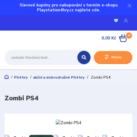
Slevové kupóny pro nakupování v herním e-shopu
Playstation4hry.cz najdete zde.
0
0,00 Kč
Menu
PS4 hry
akční a dobrodružné PS4 hry
Zombi PS4
Zombi PS4