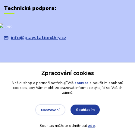
Technická podpora:
info@playstation4hry.cz
Zpracování cookies
Upravit sběr cookies.
Náš e-shop a partneři potřebují Váš
souhlas
s použitím souborů
cookies, aby Vám mohli zobrazovat informace týkající se Vašich
Prohlášení: provozovatel domény/prodávající je společnost
zájmů.
PRODEJHER.CZ s.r.o., která není oficiálním zástupcem, ani výhradním
nebo autorizovaným prodejcem společnosti Sony. PLAYSTATION, PS4,
apod. jsou registrované ochranné známky společnosti SONY a jsou zde
Souhlasím
Nastavení
používány výlučně za účelem identifikace výrobků. Jiná jména
společností a produktů zde použitá mohou být ochrannými známkami v
Souhlas můžete odmítnout
zde
.
majetku konkrétních vlastníků.