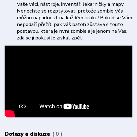
Vaše věci, nástroje, inventář, lékarničky a mapy.
Nenechte se rozptylovat, protože zombie Vás
můžou napadnout na každém kroku! Pokud se Vám
nepodaří přežít, pak váš batoh zůstává s touto
postavou, která je nyní zombie a je jenom na Vás,
zda se ji pokusíte získat zpět!
Dotazy a diskuze
0