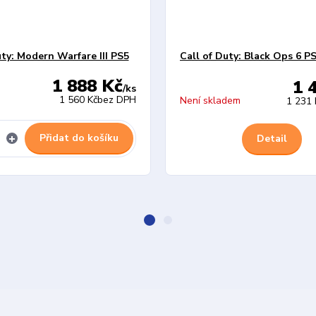
uty: Modern Warfare III PS5
Call of Duty: Black Ops 6 P
1 888 Kč
1 
/
ks
1 560 Kč
bez DPH
Není skladem
1 231 
Přidat do košíku
Detail