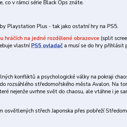
še, co v rámci série Black Ops znáte.
by Playstation Plus - tak jako ostatní hry na PS5.
u hráčích na jedné rozdělené obrazovce
(split scre
ebuje vlastní
PS5 ovladač
a musí se do hry přihlásit
lných konfliktů a psychologické války na pokraji chao
i do rozsáhlého středomořského města Avalon. Na t
které nejenže uvrhne svět do chaosu, ale vtáhne i je s
m osvětlených střech Japonska přes pobřeží Středom