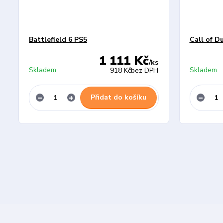
Battlefield 6 PS5
Call of D
1 111 Kč
/
ks
Skladem
Skladem
918 Kč
bez DPH
Přidat do košíku