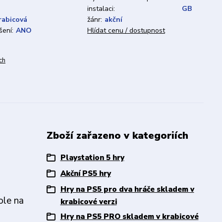
instalaci:
GB
rabicová
žánr:
akční
ení:
ANO
Hlídat cenu / dostupnost
ch
Zboží zařazeno v kategoriích
Playstation 5 hry
Akční PS5 hry
Hry na PS5 pro dva hráče skladem v
ole na
krabicové verzi
Hry na PS5 PRO skladem v krabicové