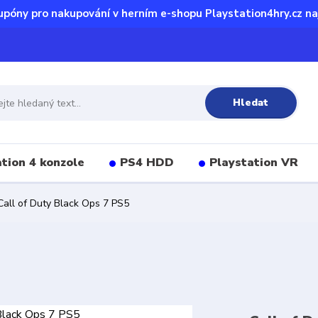
upóny pro nakupování v herním e-shopu Playstation4hry.cz na
Hledat
tion 4 konzole
PS4 HDD
Playstation VR
all of Duty Black Ops 7 PS5