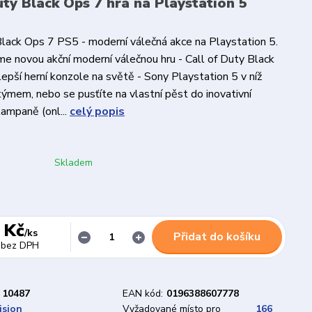
uty Black Ops 7 hra na Playstation 5
Black Ops 7 PS5 - moderní válečná akce na Playstation 5.
 novou akční moderní válečnou hru - Call of Duty Black
lepší herní konzole na světě - Sony Playstation 5 v níž
 týmem, nebo se pusťíte na vlastní pěst do inovativní
kampaně (onl...
celý popis
Skladem
 Kč
/
ks
Přidat do košíku
bez DPH
10487
EAN kód:
0196388607778
ision
Vyžadované místo pro
166