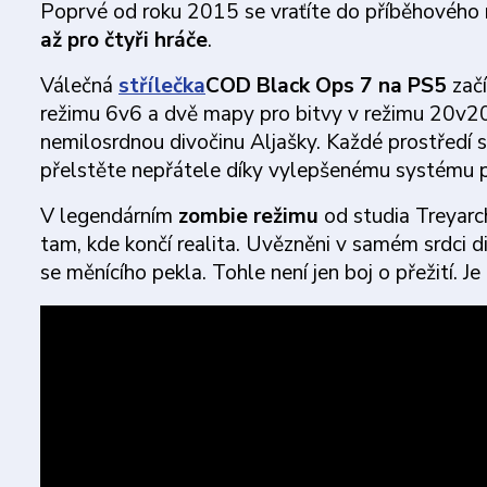
Poprvé od roku 2015 se vraťíte do příběhového r
až pro čtyři hráče
.
Válečná
střílečka
COD Black Ops 7 na PS5
začí
režimu 6v6 a dvě mapy pro bitvy v režimu 20v20
nemilosrdnou divočinu Aljašky. Každé prostředí s
přelstěte nepřátele díky vylepšenému systém
V legendárním
zombie režimu
od studia Treyarch
tam, kde končí realita. Uvězněni v samém srdci 
se měnícího pekla. Tohle není jen boj o přežití. Je