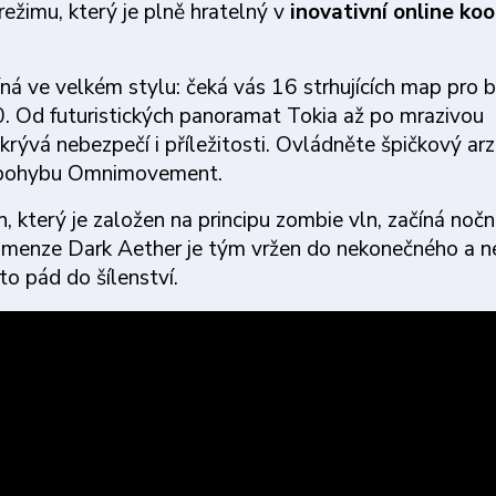
ežimu, který je plně hratelný v
inovativní online koo
ná ve velkém stylu: čeká vás 16 strhujících map pro b
. Od futuristických panoramat Tokia až po mrazivou
krývá nebezpečí i příležitosti. Ovládněte špičkový arz
u pohybu Omnimovement.
, který je založen na principu zombie vln, začíná noč
dimenze Dark Aether je tým vržen do nekonečného a n
 to pád do šílenství.