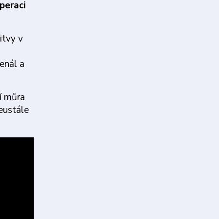
peraci
itvy v
enál a
ní můra
eustále