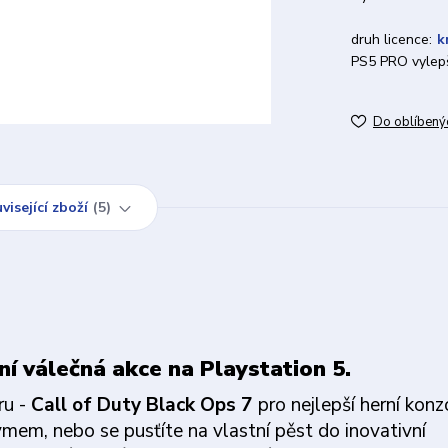
druh licence:
k
PS5 PRO vylepš
Do oblíbený
visející zboží
5
í válečná akce na Playstation 5.
ru -
Call of Duty Black Ops 7
pro nejlepší herní konz
týmem, nebo se pusťíte na vlastní pěst do inovativní