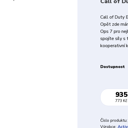
Call of D
Call of Duty 
Opět zde máme
Ops 7 pro nej
spojíte síly s
kooperativní 
Dostupnost
935
773 Kč
Číslo produktu:
Výrobce:
Activ