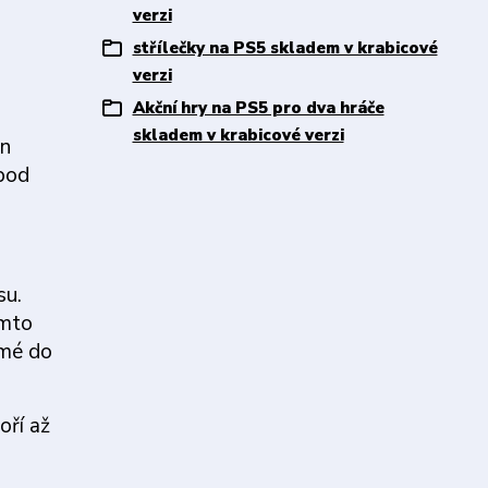
verzi
střílečky na PS5 skladem v krabicové
verzi
Akční hry na PS5 pro dva hráče
skladem v krabicové verzi
en
 pod
su.
omto
amé do
oří až