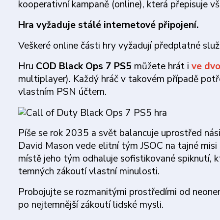
kooperativní kampaně (online), která přepisuje v
Hra vyžaduje stálé internetové připojení.
Veškeré online části hry vyžadují předplatné služ
Hru
COD Black Ops 7 PS5
můžete hrát i
ve dvo
multiplayer). Každý hráč v takovém případě potř
vlastním PSN účtem.
Píše se rok 2035 a svět balancuje uprostřed nási
David Mason vede elitní tým JSOC na tajné mis
místě jeho tým odhaluje sofistikované spiknutí, 
temných zákoutí vlastní minulosti.
Probojujte se rozmanitými prostředími od neone
po nejtemnější zákoutí lidské mysli.