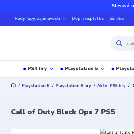
Slevové k
Rady, tipy, zajímavosti
Doprava/platba
Více
PS4 hry
Playstation 5
Playsta
Playstation 5
Playstation 5 hry
Akční PS5 hry
C
Call of Duty Black Ops 7 PS5