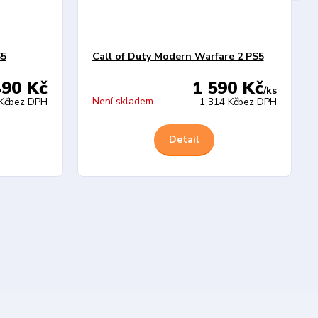
S5
Call of Duty Modern Warfare 2 PS5
490 Kč
1 590 Kč
/
ks
Není skladem
Kč
bez DPH
1 314 Kč
bez DPH
Detail