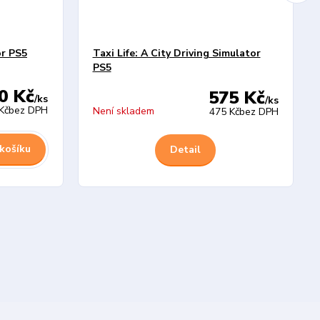
r PS5
Taxi Life: A City Driving Simulator
PS5
0 Kč
575 Kč
/
ks
/
ks
Kč
bez DPH
Není skladem
475 Kč
bez DPH
 košíku
Detail