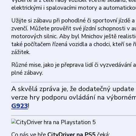
Vyberte si z celé řady vozidel včetně sedanů, el
elektrickými i spalovacími motory a automaticko
Užijte si zábavu při pohodlné či sportovní jízdě a
zvenčí. Můžete prověřit své jízdní schopnosti v 
motorových silnic. Aby byl Mnichov ještě realisti
také počítačem řízená vozidla a chodci, kteří se ř
zážitek.
Různé mise, jako je přeprava lidí či vyzvedávání a
plné zábavy.
A skvělá zpráva je, že dodatečný update 
verze hry podporu ovládání na výborn
G923
!
Co nás ve hře
CityDriver na PS5
čeká: