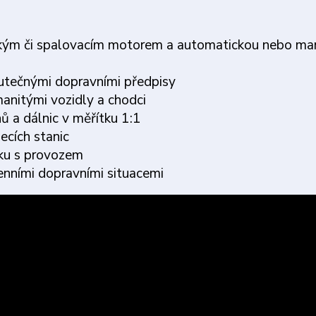
trickým či spalovacím motorem a automatickou nebo ma
kutečnými dopravními předpisy
manitými vozidly a chodci
hů a dálnic v měřítku 1:1
jecích stanic
iku s provozem
enními dopravními situacemi