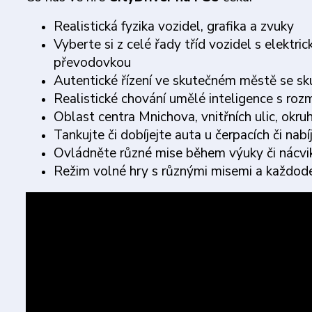
Realistická fyzika vozidel, grafika a zvuky
Vyberte si z celé řady tříd vozidel s elek
převodovkou
Autentické řízení ve skutečném městě se s
Realistické chování umělé inteligence s roz
Oblast centra Mnichova, vnitřních ulic, okru
Tankujte či dobíjejte auta u čerpacích či nabí
Ovládněte různé mise během výuky či nácv
Režim volné hry s různými misemi a každod