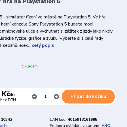
r hra na Playstation 5
5 - simulátor řízení ve městě na Playstation 5. Ve hře
o herní konzole Sony Playstation 5 budete moci
mnichovské ulice a vychutnat si zážitek z jízdy jako nikdy
alistické fyzice, grafice a zvuku. Vyberte si z celé řady
ě sedanů, elek...
celý popis
Skladem
 Kč
/
ks
Přidat do košíku
bez DPH
10342
EAN kód:
4015918161695
soft
Podpora ovládání volantem:
ANO