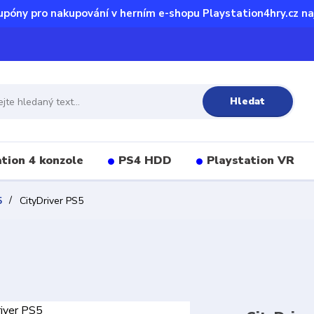
upóny pro nakupování v herním e-shopu Playstation4hry.cz na
Hledat
tion 4 konzole
PS4 HDD
Playstation VR
5
CityDriver PS5