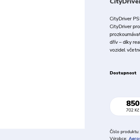
CityDrive
CityDriver PS
CityDriver pr
prozkoumávat 
dřív – díky re
vozidel včetn
Dostupnost
850
702 Kč
Číslo produktu:
Výrobce:
Aero