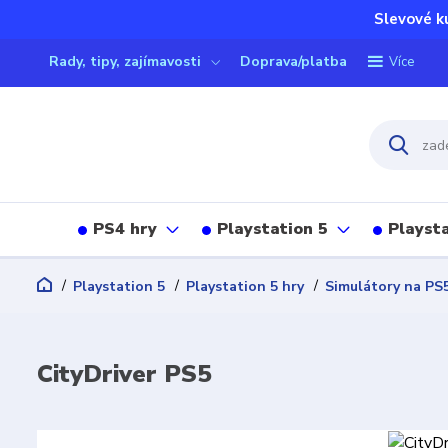
Slevové k
Rady, tipy, zajímavosti
Doprava/platba
Více
PS4 hry
Playstation 5
Playsta
Playstation 5
Playstation 5 hry
Simulátory na PS
CityDriver PS5