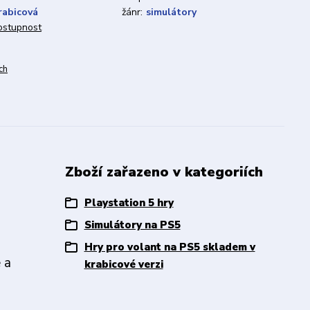
rabicová
žánr:
simulátory
dostupnost
ch
Zboží zařazeno v kategoriích
Playstation 5 hry
Simulátory na PS5
Hry pro volant na PS5 skladem v
 a
krabicové verzi