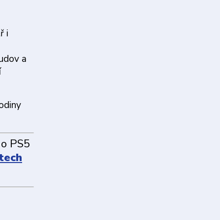
ř i
budov a
í
hodiny
 do PS5
tech