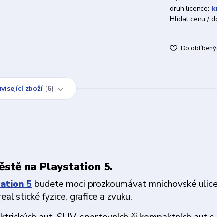
druh licence:
k
Hlídat cenu / 
Do oblíbený
visející zboží
6
ěstě na Playstation 5.
ation 5
budete moci prozkoumávat mnichovské ulice
realistické fyzice, grafice a zvuku.