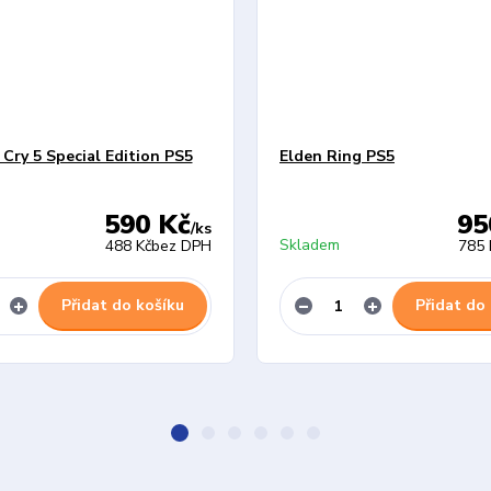
 Cry 5 Special Edition PS5
Elden Ring PS5
590 Kč
95
/
ks
Skladem
488 Kč
bez DPH
785 
Přidat do košíku
Přidat do