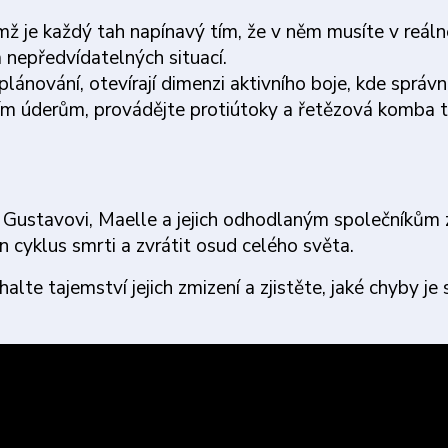
 je každý tah napínavý tím, že v něm musíte v reál
nepředvídatelných situací.
lánování, otevírají dimenzi aktivního boje, kde správ
cím úderům, provádějte protiútoky a řetězová komba t
ke Gustavovi, Maelle a jejich odhodlaným společníkům 
n cyklus smrti a zvrátit osud celého světa.
te tajemství jejich zmizení a zjistěte, jaké chyby je 