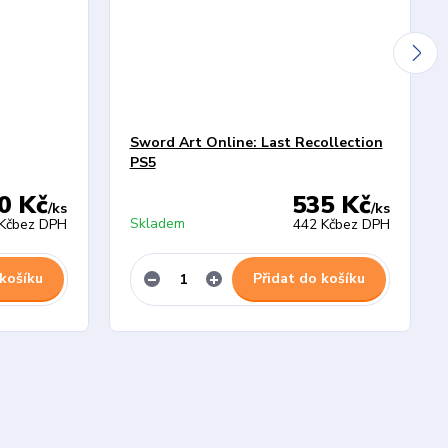
Sword Art Online: Last Recollection
PS5
0 Kč
535 Kč
/
ks
/
ks
Skladem
Kč
bez DPH
442 Kč
bez DPH
 košíku
Přidat do košíku