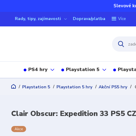
Slevové k
Rady, tipy, zajímavosti
Doprava/platba
Více
PS4 hry
Playstation 5
Playsta
Playstation 5
Playstation 5 hry
Akční PS5 hry
C
Clair Obscur: Expedition 33 PS5 C
Akce