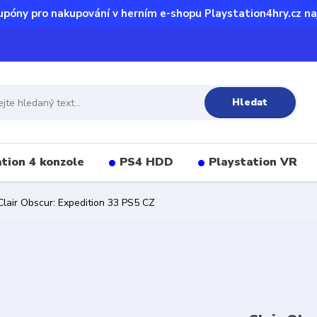
upóny pro nakupování v herním e-shopu Playstation4hry.cz na
Hledat
tion 4 konzole
PS4 HDD
Playstation VR
lair Obscur: Expedition 33 PS5 CZ
Z