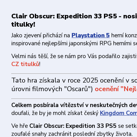
Clair Obscur: Expedition 33 PS5 - nos
titulky!
Jako zjevení přichází na
Playstation 5
herní kon
inspirované nejlepšími japonskými RPG herními sé
Velmi nás těší, že se nám pro Vás podařilo zajist
CZ titulků
!
Tato hra získala v roce 2025 ocenění v s
úrovni filmových "Oscarů")
ocenění "Nejl
Celkem posbírala vítězství v neskutečných dev
doufali, že by je mohl získat český
Kingdom Com
Ve hře
Clair Obscur: Expedition 33 PS5
se setká
zoufalé snahy zachránit poslední zbytky života.