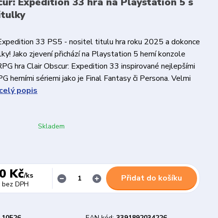
cur: Expedition 33 hra na Playstation 5 s
itulky
 Expedition 33 PS5 - nositel titulu hra roku 2025 a dokonce
ky! Jako zjevení přichází na Playstation 5 herní konzole
RPG hra Clair Obscur: Expedition 33 inspirované nejlepšími
G herními sériemi jako je Final Fantasy či Persona. Velmi
celý popis
Skladem
0 Kč
/
ks
Přidat do košíku
bez DPH
10526
EAN kód:
3391892034226