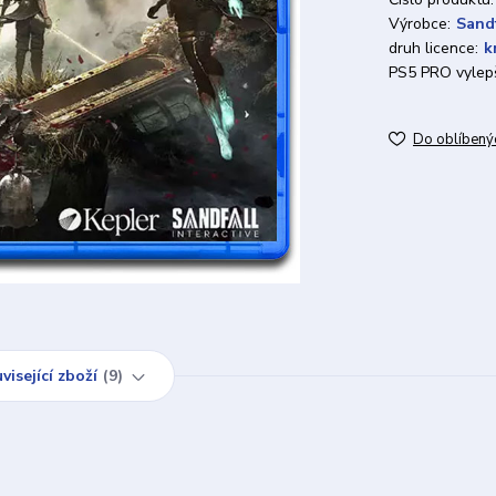
Výrobce:
Sandf
druh licence:
k
PS5 PRO vylepš
Do oblíbený
visející zboží
9