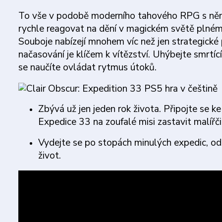
To vše v podobě moderního tahového RPG s němž
rychle reagovat na dění v magickém světě plném 
Souboje nabízejí mnohem víc než jen strategické p
načasování je klíčem k vítězství. Uhýbejte smrtí
se naučíte ovládat rytmus útoků.
Zbývá už jen jeden rok života. Připojte se 
Expedice 33 na zoufalé misi zastavit malířči
Vydejte se po stopách minulých expedic, odhal
život.