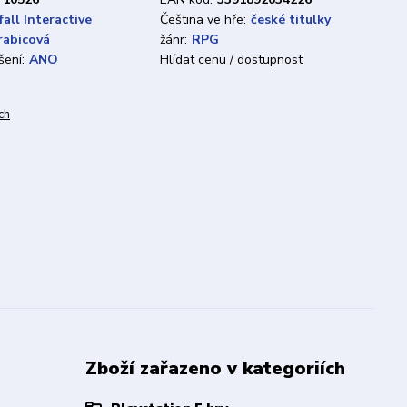
all Interactive
Čeština ve hře:
české titulky
rabicová
žánr:
RPG
ení:
ANO
Hlídat cenu / dostupnost
ch
Zboží zařazeno v kategoriích