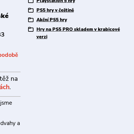
Playstation 5 hry
PS5 hry v češtině
ské
Akční PS5 hry
Hry na PS5 PRO skladem v krabicové
33
verzi
 podobě
těž na
mách
.
 jsme
 odvahy a