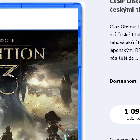
Clair Obs
českými t
Clair Obscur:
má české titul
tahová akční 
japonskými RP
nás těší, že ...
Dostupnost
1 09
901 Kč
Číslo produktu: