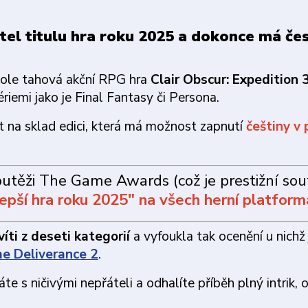
itel titulu hra roku 2025 a dokonce má če
zole tahová akční RPG hra
Clair Obscur: Expedition 
riemi jako je Final Fantasy či Persona.
it na sklad edici, která má možnost zapnutí
češtiny v
outěži The Game Awards (což je prestižní sou
epší hra roku 2025" na všech herní platfor
íti z deseti kategorií
a vyfoukla tak ocenění u nichž
e Deliverance 2
.
te s ničivými nepřáteli a odhalíte příběh plný intrik,