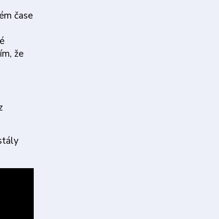
ném čase
né
ím, že
z
stály