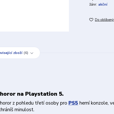
žánr:
akční
Do oblíbený
visející zboží
6
horor na Playstation 5.
l horor z pohledu třetí osoby pro
PS5
herní konzole, v
chráníš minulost.