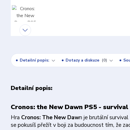
Detailní popis:
Dotazy a diskuze
0
Sou
Detailní popis:
Cronos: the New Dawn PS5 - survival 
Hra
Cronos: The New Daw
n je brutální surviva
se pokusíš přežít v boji za budoucnost tím, že za