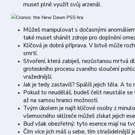
muset plně využít svůj arzenál.
Můžeš manipulovat s dočasnými anomáliemi,
také muset shánět zdroje pro doplnění ome
Klíčová je dobrá příprava. V bitvě může roz
smrtí.
Stvoření, která zabiješ, nezůstanou mrtvá 
groteskního procesu zvaného sloučení pohlce
vražednější.
Jak je tedy zastavíš? Spálíš jejich těla. A to 
Pokud to neuděláš, budeš čelit neustále se
až na samou hranici možností.
Tvým úkolem je najít klíčové osoby z minul
všemocného sklízeče můžeš získat jejich ese
Buď však obezřetný: tyto esence mají na tvo
Čím více jich máš u sebe, tím strašidelnější 