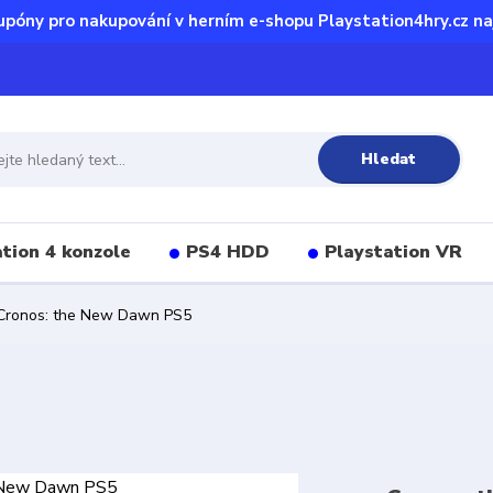
upóny pro nakupování v herním e-shopu Playstation4hry.cz na
Hledat
tion 4 konzole
PS4 HDD
Playstation VR
ronos: the New Dawn PS5