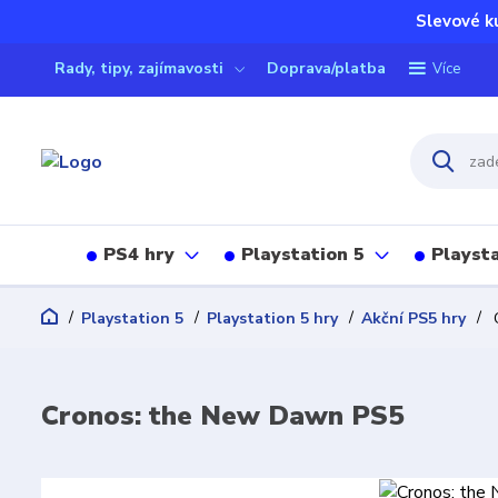
Slevové k
Rady, tipy, zajímavosti
Doprava/platba
Více
PS4 hry
Playstation 5
Playsta
Playstation 5
Playstation 5 hry
Akční PS5 hry
C
Cronos: the New Dawn PS5