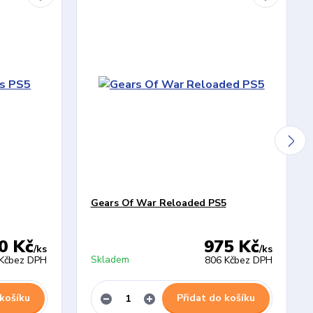
Gears Of War Reloaded PS5
0 Kč
975 Kč
/
ks
/
ks
Skladem
Kč
bez DPH
806 Kč
bez DPH
 košíku
Přidat do košíku