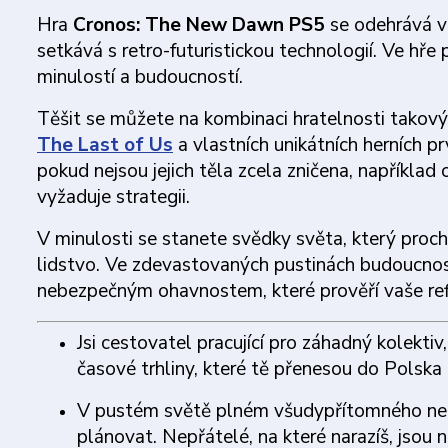
Hra
Cronos: The New Dawn PS5
se odehrává v
setkává s retro-futuristickou technologií. Ve hře 
minulostí a budoucností.
Těšit se můžete na kombinaci hratelnosti takový
The Last of Us
a vlastních unikátních herních pr
pokud nejsou jejich těla zcela zničena, napříkla
vyžaduje strategii.
V minulosti se stanete svědky světa, který proc
lidstvo. Ve zdevastovaných pustinách budoucnost
nebezpečným ohavnostem, které prověří vaše refl
Jsi cestovatel pracující pro záhadný kolekti
časové trhliny, které tě přenesou do Polska 
V pustém světě plném všudypřítomného nebez
plánovat. Nepřátelé, na které narazíš, jsou 