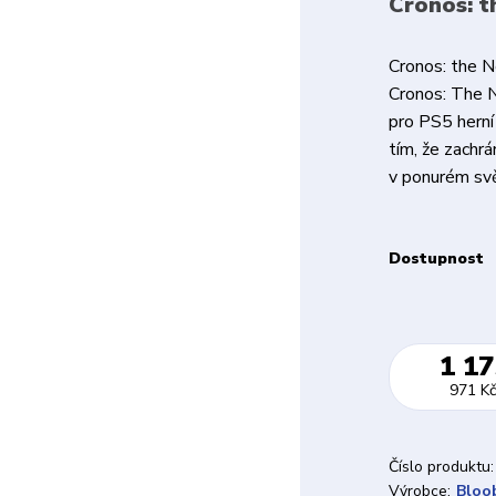
Cronos: t
Cronos: the N
Cronos: The N
pro PS5 herní
tím, že zachr
v ponurém svě
Dostupnost
1 17
971 Kč
Číslo produktu:
Výrobce:
Bloo