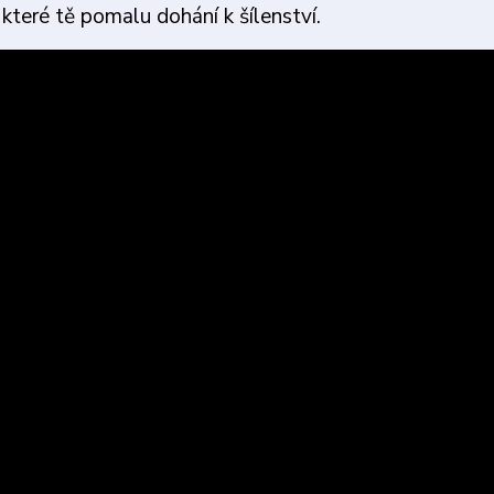
 které tě pomalu dohání k šílenství.