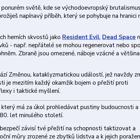
 ponurém světě, kde se východoevropský brutalismu
prožiješ napínavý příběh, který se pohybuje na hranici
ch herních skvostů jako
Resident Evil
,
Dead Space
n
vků - např.
nepřátelé se mohou regenerovat nebo spoj
d ohněm. Zbraně jsou omezené, náboje vzácné a většina
hází Změnou, kataklyzmatickou událostí, jež navždy z
i je mezitím každý okamžik bojem o přežití proti
exy i taktické myšlení.
v, který má za úkol prohledávat pustiny budoucnosti a
80. let minulého století.
pečí závisí tvé přežití na schopnosti taktizovat a
noční můry zrozené ze zbytků lidstva a k jejich poraže