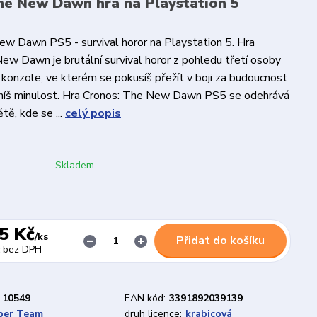
he New Dawn hra na Playstation 5
ew Dawn PS5 - survival horor na Playstation 5. Hra
ew Dawn je brutální survival horor z pohledu třetí osoby
 konzole, ve kterém se pokusíš přežít v boji za budoucnost
áníš minulost. Hra Cronos: The New Dawn PS5 se odehrává
tě, kde se ...
celý popis
Skladem
5 Kč
/
ks
Přidat do košíku
bez DPH
10549
EAN kód:
3391892039139
ber Team
druh licence:
krabicová