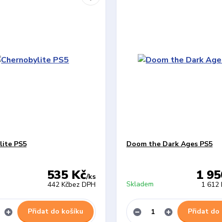
lite PS5
Doom the Dark Ages PS5
535 Kč
1 95
/
ks
Skladem
442 Kč
bez DPH
1 612 
Přidat do košíku
Přidat do