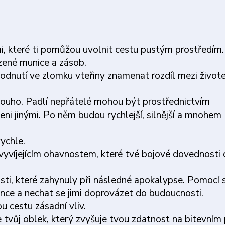
 které ti pomůžou uvolnit cestu pustým prostředím
zené munice a zásob.
hodnutí ve zlomku vteřiny znamenat rozdíl mezi život
dlouho. Padlí nepřátelé mohou být prostřednictvím
ni jinými. Po něm budou rychlejší, silnější a mnohem
rychle.
 vyvíjejícím ohavnostem, které tvé bojové dovednosti
osti, které zahynuly při následné apokalypse. Pomocí
nce a nechat se jimi doprovázet do budoucnosti.
u cestu zásadní vliv.
je tvůj oblek, který zvyšuje tvou zdatnost na bitevním 