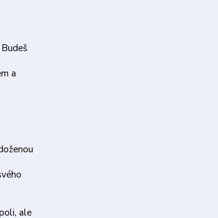
. Budeš
em a
 doženou
 svého
poli, ale