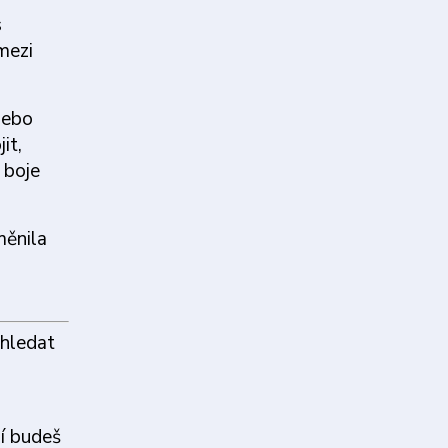
s
 mezi
ebo
it,
 boje
měnila
 hledat
ní budeš