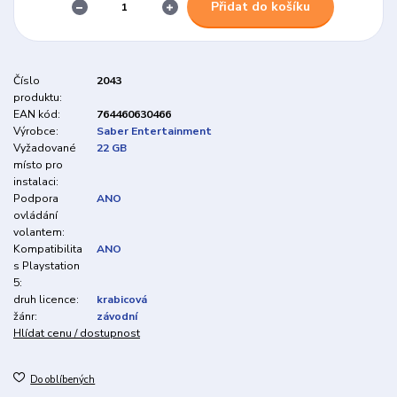
Přidat do košíku
Číslo
2043
produktu:
EAN kód:
764460630466
Výrobce:
Saber Entertainment
Vyžadované
22 GB
místo pro
instalaci:
Podpora
ANO
ovládání
volantem:
Kompatibilita
ANO
s Playstation
5:
druh licence:
krabicová
žánr:
závodní
Hlídat cenu / dostupnost
Do oblíbených