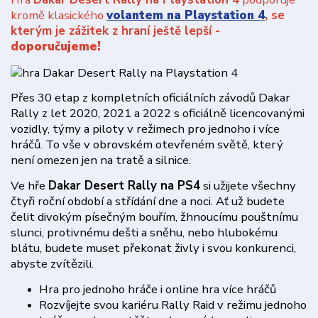
kromě klasického
volantem na Playstation 4
, se
kterým je zážitek z hraní ještě lepší -
doporučujeme!
Přes 30 etap z kompletních oficiálních závodů Dakar
Rally z let 2020, 2021 a 2022 s oficiálně licencovanými
vozidly, týmy a piloty v režimech pro jednoho i více
hráčů. To vše v obrovském otevřeném světě, který
není omezen jen na tratě a silnice.
Ve hře
Dakar Desert Rally na PS4
si užijete všechny
čtyři roční období a střídání dne a noci. Ať už budete
čelit divokým písečným bouřím, žhnoucímu pouštnímu
slunci, protivnému dešti a sněhu, nebo hlubokému
blátu, budete muset překonat živly i svou konkurenci,
abyste zvítězili.
Hra pro jednoho hráče i online hra více hráčů
Rozvíjejte svou kariéru Rally Raid v režimu jednoho