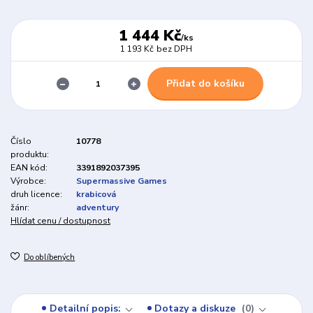
1 444 Kč
/
ks
1 193 Kč
bez DPH
Přidat do košíku
Číslo
10778
produktu:
EAN kód:
3391892037395
Výrobce:
Supermassive Games
druh licence:
krabicová
žánr:
adventury
Hlídat cenu / dostupnost
Do oblíbených
Detailní popis:
Dotazy a diskuze
0