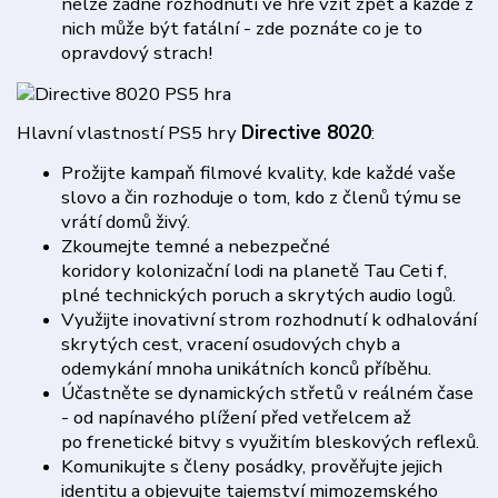
nelze žádné rozhodnutí ve hře vzít zpět a každé z
nich může být fatální - zde poznáte co je to
opravdový strach!
Hlavní vlastností PS5 hry
Directive 8020
:
Prožijte kampaň filmové kvality, kde každé vaše
slovo a čin rozhoduje o tom, kdo z členů týmu se
vrátí domů živý.
Zkoumejte temné a nebezpečné
koridory kolonizační lodi na planetě Tau Ceti f,
plné technických poruch a skrytých audio logů.
Využijte inovativní strom rozhodnutí k odhalování
skrytých cest, vracení osudových chyb a
odemykání mnoha unikátních konců příběhu.
Účastněte se dynamických střetů v reálném čase
- od napínavého plížení před vetřelcem až
po frenetické bitvy s využitím bleskových reflexů.
Komunikujte s členy posádky, prověřujte jejich
identitu a objevujte tajemství mimozemského