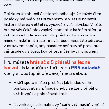
Zemi.
Průzkum útrob lodi Cassiopeia odhaluje, že každý člen
posádky má svá vlastní tajemství a vlastní bohatou
historii, kterou
vetřelec
využívá k vaší likvidaci. V této
hře na vás čeká překvapivý moment v každém stínu, a
zatímco se budete snažit rozplést nitky spiknutí a
mimozemské infiltrace, hra vás bude neustále udržovat
v mrazivém napětí, aby nakonec definitivně prověřila
váš úsudek v situaci, kdy přítel může být monstrem.
Hru můžete
hrát až s 5 přáteli na jedné
konzoli
, kdy hráčům stačí jeden
PS5 ovladač
,
který si postupně předávají mezi sebou.
Hráči spolu můžou probírat jak budou ve hře
postupovat a v případě chyby se lze v příběhu
vrátit zpět a pokračovat jinak.
Novinkou je adrenalinový "
survival mode
" v němž