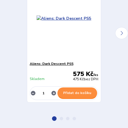
Aliens: Dark Descent PS5
Aliens Firete
575 Kč
/
ks
Skladem
Skladem
475 Kč
bez DPH
Přidat do košíku