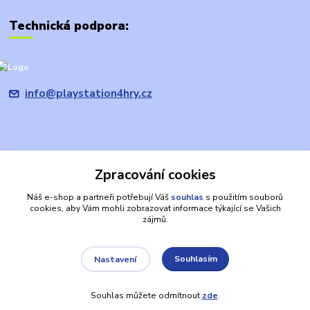
Technická podpora:
info@playstation4hry.cz
Zpracování cookies
Upravit sběr cookies.
Náš e-shop a partneři potřebují Váš
souhlas
s použitím souborů
cookies, aby Vám mohli zobrazovat informace týkající se Vašich
Prohlášení: provozovatel domény/prodávající je společnost
zájmů.
PRODEJHER.CZ s.r.o., která není oficiálním zástupcem, ani výhradním
nebo autorizovaným prodejcem společnosti Sony. PLAYSTATION, PS4,
apod. jsou registrované ochranné známky společnosti SONY a jsou zde
Souhlasím
Nastavení
používány výlučně za účelem identifikace výrobků. Jiná jména
společností a produktů zde použitá mohou být ochrannými známkami v
Souhlas můžete odmítnout
zde
.
majetku konkrétních vlastníků.