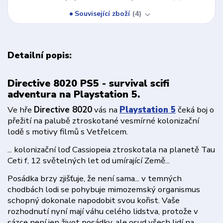
Související zboží
4
Detailní popis:
Directive 8020 PS5 - survival scifi
adventura na Playstation 5.
Ve hře
Directive 8020
vás na
Playstation 5
čeká boj o
přežití na palubě ztroskotané vesmírné kolonizační
lodě s motivy filmů s Vetřelcem.
... kolonizační loď Cassiopeia ztroskotala na planetě Tau
Ceti f, 12 světelných let od umírající Země...
Posádka brzy zjišťuje, že není sama... v temných
chodbách lodi se pohybuje mimozemský organismus
schopný dokonale napodobit svou kořist. Vaše
rozhodnutí nyní mají váhu celého lidstva, protože v
sázce není jen život posádky, ale osud všech lidí na