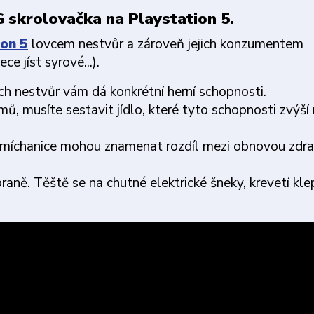
 skrolovačka na Playstation 5.
ion 5
lovcem nestvůr a zároveň jejich konzumentem
e jíst syrové...).
ch nestvůr vám dá konkrétní herní schopnosti.
, musíte sestavit jídlo, které tyto schopnosti zvýší
í míchanice mohou znamenat rozdíl mezi obnovou zdrav
raně. Těště se na chutné elektrické šneky, krevetí kle