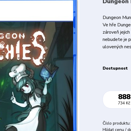
Dungeon M
Dungeon Munc
Ve hře Dunge
zároveň jejic
nebudete je př
ulovených nes
Dostupnost
888
734 Kč
Číslo produktu:
Hlídat cenu / 