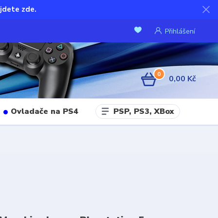
jdete zde.
Přihlášení
0
0,00 Kč
PSP, PS3, XBox
Ovladače na PS4