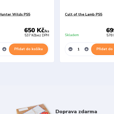
Hunter Wilds PS5
Cult of the Lamb PS5
650 Kč
69
/
ks
Skladem
537 Kč
bez DPH
578 
Přidat do košíku
Přidat do
Doprava zdarma