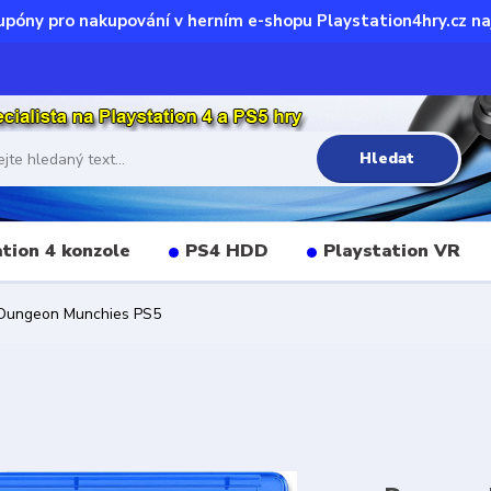
upóny pro nakupování v herním e-shopu Playstation4hry.cz na
Hledat
tion 4 konzole
PS4 HDD
Playstation VR
ungeon Munchies PS5