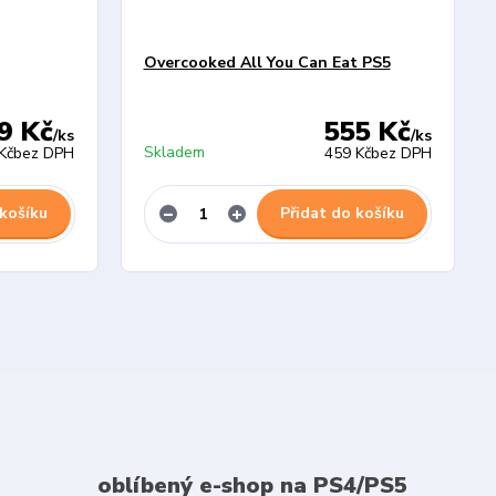
Overcooked All You Can Eat PS5
9 Kč
555 Kč
/
ks
/
ks
Skladem
Kč
bez DPH
459 Kč
bez DPH
 košíku
Přidat do košíku
oblíbený e-shop na PS4/PS5