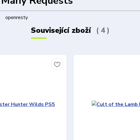
 Many Requests
openresty
Související zboží
4