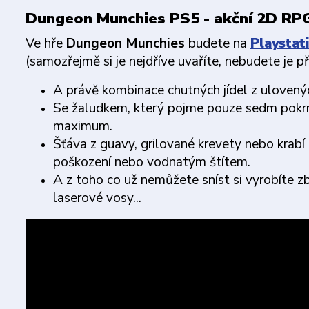
Dungeon Munchies PS5 - akční 2D RPG
Ve hře
Dungeon Munchies
budete na
Playstat
(samozřejmě si je nejdříve uvaříte, nebudete je přec
A právě kombinace chutných jídel z ulovený
Se žaludkem, který pojme pouze sedm pokrmů
maximum.
Šťáva z guavy, grilované krevety nebo krab
poškození nebo vodnatým štítem.
A z toho co už nemůžete sníst si vyrobíte zb
laserové vosy...