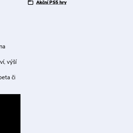
Akční PS5 hry
 na
í, výší
peta či