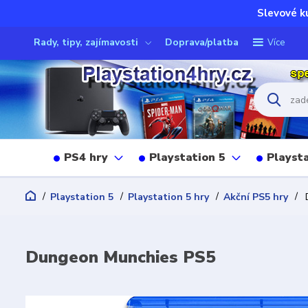
Slevové k
Rady, tipy, zajímavosti
Doprava/platba
Více
PS4 hry
Playstation 5
Playsta
Playstation 5
Playstation 5 hry
Akční PS5 hry
D
Dungeon Munchies PS5