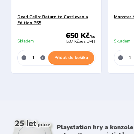
Dead Cells: Return to Castlevania
Monster 
Edition PS5
650 Kč
/
ks
Skladem
Skladem
537 Kč
bez DPH
Přidat do košíku
Playstation hry a konzole