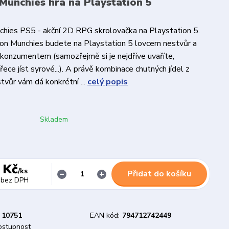
unchies hra na Playstation 5
hies PS5 - akční 2D RPG skrolovačka na Playstation 5.
on Munchies budete na Playstation 5 lovcem nestvůr a
h konzumentem (samozřejmě si je nejdříve uvaříte,
ece jíst syrové...). A právě kombinace chutných jídel z
tvůr vám dá konkrétní ...
celý popis
Skladem
 Kč
/
ks
Přidat do košíku
bez DPH
10751
EAN kód:
794712742449
dostupnost