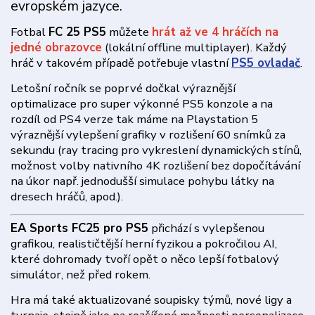
evropském jazyce.
Fotbal
FC 25 PS5
můžete
hrát až ve 4 hráčích na
jedné obrazovce
(lokální offline multiplayer). Každý
hráč v takovém případě potřebuje vlastní
PS5 ovladač
.
Letošní ročník se poprvé dočkal výraznější
optimalizace pro super výkonné PS5 konzole a na
rozdíl od PS4 verze tak máme na Playstation 5
výraznější vylepšení grafiky v rozlišení 60 snímků za
sekundu (ray tracing pro vykreslení dynamických stínů,
možnost volby nativního 4K rozlišení bez dopočítávání
na úkor např. jednodušší simulace pohybu látky na
dresech hráčů, apod.).
EA Sports FC25 pro PS5
přichází s vylepšenou
grafikou, realističtější herní fyzikou a pokročilou AI,
které dohromady tvoří opět o něco lepší fotbalový
simulátor, než před rokem.
Hra má také aktualizované soupisky týmů, nové ligy a