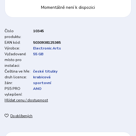
Momentálně není k dispozici
Číslo
10345
produktu:
EAN kód:
5030938125365
Výrobce:
Electronic Arts
Vyžadované
55 GB
místo pro
instalaci:
Čeština ve hře:
české titulky
druh licence:
krabicová
žánr:
sportovní
PS5 PRO
ANO
vylepšení:
Hlídat cenu / dostupnost
Do oblíbených