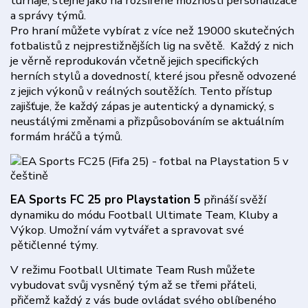
turnaje, stejně jako na rozšířené možnosti personalizace
a správy týmů.
Pro hraní můžete vybírat z více než 19000 skutečných
fotbalistů z nejprestižnějších lig na světě. Každý z nich
je věrně reprodukován včetně jejich specifických
herních stylů a dovedností, které jsou přesně odvozené
z jejich výkonů v reálných soutěžích. Tento přístup
zajišťuje, že každý zápas je autentický a dynamický, s
neustálými změnami a přizpůsobováním se aktuálním
formám hráčů a týmů.
EA Sports FC 25 pro Playstation 5
přináší svěží
dynamiku do módu Football Ultimate Team, Kluby a
Výkop. Umožní vám vytvářet a spravovat své
pětičlenné týmy.
V režimu Football Ultimate Team Rush můžete
vybudovat svůj vysněný tým až se třemi přáteli,
přičemž každý z vás bude ovládat svého oblíbeného