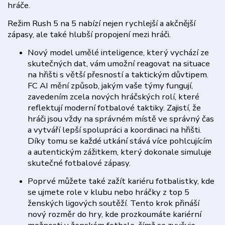
hráče.
Režim Rush 5 na 5 nabízí nejen rychlejší a akčnější
zápasy, ale také hlubší propojení mezi hráči.
Nový model umělé inteligence, který vychází ze
skutečných dat, vám umožní reagovat na situace
na hřišti s větší přesností a taktickým důvtipem.
FC AI mění způsob, jakým vaše týmy fungují,
zavedením zcela nových hráčských rolí, které
reflektují moderní fotbalové taktiky. Zajistí, že
hráči jsou vždy na správném místě ve správný čas
a vytváří lepší spolupráci a koordinaci na hřišti.
Díky tomu se každé utkání stává více pohlcujícím
a autentickým zážitkem, který dokonale simuluje
skutečné fotbalové zápasy.
Poprvé můžete také zažít kariéru fotbalistky, kde
se ujmete role v klubu nebo hráčky z top 5
ženských ligových soutěží. Tento krok přináší
nový rozměr do hry, kde prozkoumáte kariérní