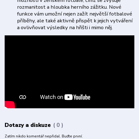
možnosti v ženském fotbale, čímž se zvyšuje
rozmanitost a hloubka herního zážitku. Nové
funkce vám umožní nejen zažít největší fotbalové
příběhy, ale také aktivně přispět k jejich vytváření
a ovlivňovat výsledky na hřišti i mimo něj.
Dotazy a diskuze
0
Zatím nikdo komentář nepřidal. Buďte první.