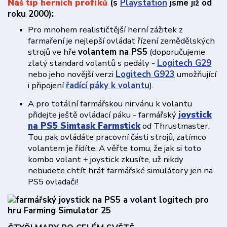
Náš tip herních profíků
(s
Playstation
jsme již od
roku 2000):
Pro mnohem realističtější herní zážitek z
farmaření je nejlepší ovládat řízení zemědělských
strojů ve hře
volantem na PS5
(doporučujeme
zlatý standard volantů s pedály -
Logitech G29
nebo jeho novější verzi
Logitech G923
umožňující
i připojení
řadící páky k volantu
).
A pro totální farmářskou nirvánu k volantu
přidejte ještě ovládací páku - farmářský
joystick
na PS5 Simtask Farmstick
od Thrustmaster.
Tou pak ovládáte pracovní části strojů, zatímco
volantem je řídíte. A věřte tomu, že jak si toto
kombo volant + joystick zkusíte, už nikdy
nebudete chtít hrát farmářské simulátory jen na
PS5 ovladači!