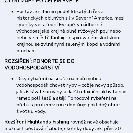
ČTYŘI MAPY PO CELÉM SVĚTĚ
Postavte si farmu podél klikatých řek a
historických obilných sil v Severní Americe, mezi
rybníky ve střední Evropě, v nádherné
východoasijské krajině plné rýžových polí nebo
nebo ve městě Kinlaig, inspirovaném skotskou
krajinou se zvlněnými zelenými kopci a vodními
plochami.
ROZŠÍŘENÍ: PO
NOŘTE SE DO
VODOHOSPODÁŘSTVÍ!
Díky rybaření na souši i na moři mohou
vodohospodáři chovat ryby – což je nový způsob,
jak získávat suroviny, a další relaxační aktivita nad
rámec polí, lesů a stájí. Pohodové rybaření na
břehu s prutem v ruce doplňuje poklidný obraz
života u vody.
Rozšíření Highlands Fishing
rovněž nově obsahuje
možnost pěstování cibule, skotský dobytek, přes 20