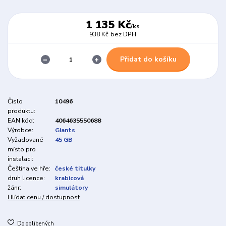
1 135 Kč
/
ks
938 Kč
bez DPH
Přidat do košíku
Číslo
10496
produktu:
EAN kód:
4064635550688
Výrobce:
Giants
Vyžadované
45 GB
místo pro
instalaci:
Čeština ve hře:
české titulky
druh licence:
krabicová
žánr:
simulátory
Hlídat cenu / dostupnost
Do oblíbených