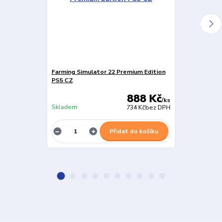
Farming Simulator 22 Premium Edition
Farming Simul
PS5 CZ
888 Kč
/
ks
Skladem
Skladem
734 Kč
bez DPH
Přidat do košíku