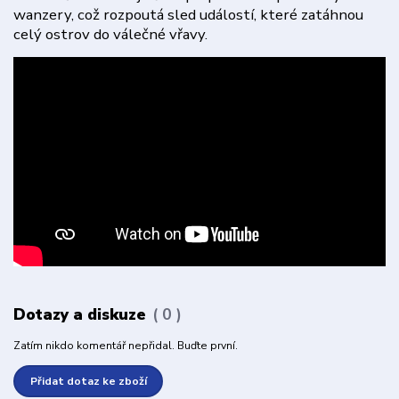
wanzery, což rozpoutá sled událostí, které zatáhnou
celý ostrov do válečné vřavy.
Dotazy a diskuze
0
Zatím nikdo komentář nepřidal. Buďte první.
Přidat dotaz ke zboží