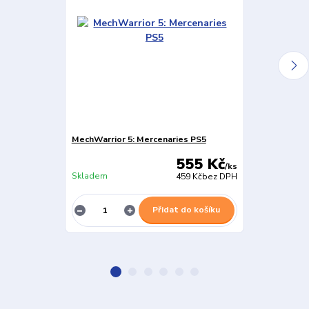
MechWarrior 5: Mercenaries PS5
Jagged Allian
555 Kč
/
ks
Skladem
Skladem
459 Kč
bez DPH
Přidat do košíku