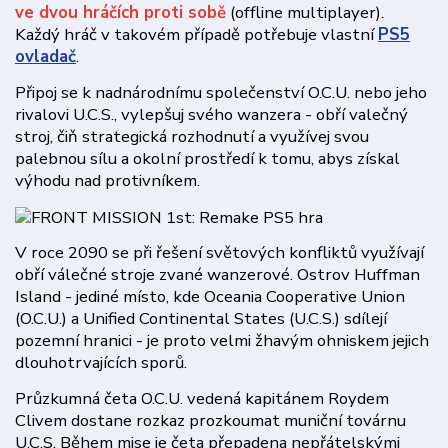
ve dvou hráčích proti sobě
(offline multiplayer).
Každý hráč v takovém případě potřebuje vlastní
PS5
ovladač
.
Připoj se k nadnárodnímu společenství O.C.U. nebo jeho
rivalovi U.C.S., vylepšuj svého wanzera - obří valečný
stroj, čiň strategická rozhodnutí a využívej svou
palebnou sílu a okolní prostředí k tomu, abys získal
výhodu nad protivníkem.
V roce 2090 se při řešení světových konfliktů využívají
obří válečné stroje zvané wanzerové. Ostrov Huffman
Island - jediné místo, kde Oceania Cooperative Union
(O.C.U.) a Unified Continental States (U.C.S.) sdílejí
pozemní hranici - je proto velmi žhavým ohniskem jejich
dlouhotrvajících sporů.
Průzkumná četa O.C.U. vedená kapitánem Roydem
Clivem dostane rozkaz prozkoumat muniční továrnu
U.C.S. Během mise je četa přepadena nepřátelskými