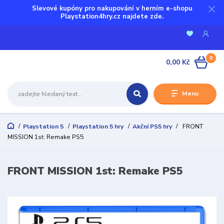
Slevové kupóny pro nakupování v herním e-shopu
Playstation4hry.cz najdete zde.
0
0,00 Kč
Menu
Playstation 5
Playstation 5 hry
Akční PS5 hry
FRONT
MISSION 1st: Remake PS5
FRONT MISSION 1st: Remake PS5