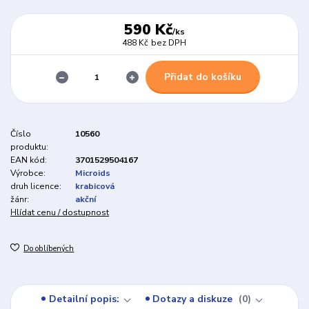
590 Kč
/
ks
488 Kč
bez DPH
Přidat do košíku
Číslo
10560
produktu:
EAN kód:
3701529504167
Výrobce:
Microids
druh licence:
krabicová
žánr:
akční
Hlídat cenu / dostupnost
Do oblíbených
Detailní popis:
Dotazy a diskuze
0