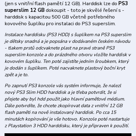
(jen s vnitřní flash pamětí 12 GB). Harddisk lze do
PS3
superslim 12 GB
dokoupit - toto je skvělé řešení s -
harddisk s kapacitou 500 GB včetně potřebného
kovového šuplíku pro instalaci do PS3 superslim.
Instalace harddisku (PS3 HDD) s šuplíkem na PS3 superslim
je dětsky snadná a je popsána v dodávaném českém návodu
- tlakem prstů odcvaknete plast na pravé straně PS3
superslim konzole a do prázdného otvoru vložíte harddisk v
kovovém šuplíku. Ten poté zajistíte jedním šroubkem, který
je dodán s šuplíkem. Poté nacvaknete plastový boční kryt
zpět a je to.
Po zapnutí PS3 konzole vás systém informuje, že nalezl
nový PS3 Slim HDD harddisk a je třeba potvrdit, že si
přejete aby byl hdd použit jako hlavní paměťové médium.
Dále potvrdíte, že chcete zkopírovat data z vnitřní 12 GB
flash paměti na nově instalovaný harddisk. Po cca 15
minutách kopírování je vše hotovo. Konzole poté nastartuje
z Playstation 3 HDD harddisku, který je připraven k použití.