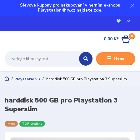
Slevové kupóny pro nakupování v herním e-shopu
Playstation4hry.cz najdete zde.
0
0,00 Kč
Menu
Playstation 3
harddisk 500 GB pro Playstation 3 Superslim
harddisk 500 GB pro Playstation 3
Superslim
Akce
TOP produkt