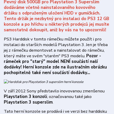
Pevný disk 500GB pro Playstation 3 Superslim
dodáváme včetně nainstalovaného kovového
držáku s odpruženým uložení HDD v gumičkách.
Tento držák je nezbytný pro instalaci do PS3 12 GB
konzole a po hříchu u některých prodejců jej musíte
samostatně dokoupit, aniž by vás na to upozornili!
PS3 Harddisk v tomto rámečku můžete použít i pro
instalaci do starších modelů Playstation 3. Jen je třeba
jej z rámečku demontovat a nainstalovat do rámečku,
který máte ve svém "starém" PS3 modelu.
Pozor -
rámeček pro "starý" model NENÍ součástí naší
dodávky! Herní konzole zde na ilustračním obrázku
pochopitelně také není součástí dodávky...
V září 2012 Sony představilo inovovanou zmenšenou
Playstation 3 konzoli
, označovanou také jako
Playstation 3 superslim
.
Tato herní konzole se prodává i ve verzi bez harddisku