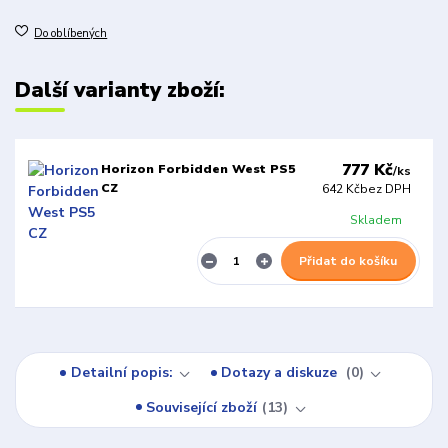
Do oblíbených
Další varianty zboží:
777 Kč
Horizon Forbidden West PS5
/
ks
CZ
642 Kč
bez DPH
Skladem
Přidat do košíku
Detailní popis:
Dotazy a diskuze
0
Související zboží
13