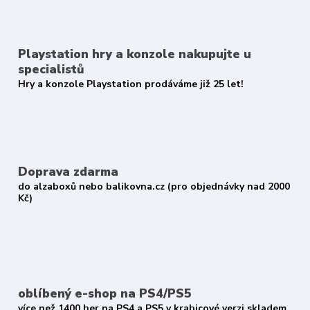
Playstation hry a konzole nakupujte u
specialistů
Hry a konzole Playstation prodáváme již 25 let!
Doprava zdarma
do alzaboxů nebo balikovna.cz (pro objednávky nad 2000
Kč)
oblíbený e-shop na PS4/PS5
více než 1400 her na PS4 a PS5 v krabicové verzi skladem