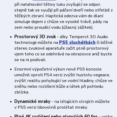
při natahování tětivy luku zvyšující se odpor,
stejně tak se využijí při páčení dveří nebo střelbě z
těžkých zbraní. Haptická odezva vám do dlaní
simuluje dojem z chůze ve vysoké trávě, pády na
zem nebo proudící vodu (úžasný zážitek).
Prostorový 3D zvuk
- díky Temperst 3D Audio
technologii můžete na
PS5 sluchátkách
či běžné
stereo zvukové aparatuře zažít plně prostorový
vjem toho co se odehrává na obrazovce aniž byste
se na ni podívali.
Enormní výpočetní výkon nové PS5 konzole
umožnil oproti PS4 verzi zvýšit hustotu vegeace,
zvýšit realitu pohybující se vodní hladiny, chůze ve
sněhu nebo rozlišení kůže a látek při pohledu
zblízka.
Dynamické mraky
- na létajících strojích můžete
v PS5 verzi libovolně prolétat mraky.
Plné 4K rozlišení nebo plynulých 60 fps
- volba