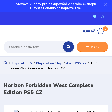
Slevové kupóny pro nakupování v herním e-shopu
Playstation4hry.cz najdete zde.
0
0,00 Kč
Menu
Playstation 5
Playstation 5 hry
Akční PS5 hry
Horizon
Forbidden West Complete Edition PS5 CZ
Horizon Forbidden West Complete
Edition PS5 CZ