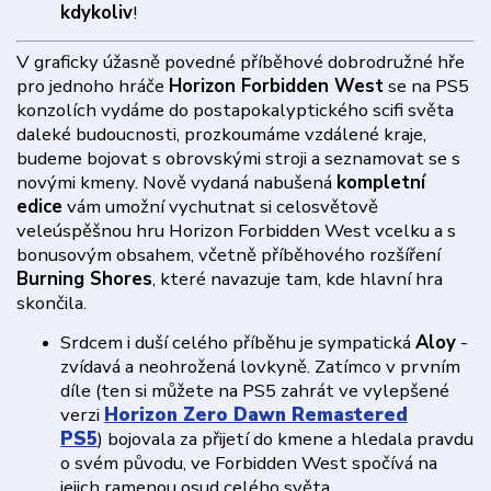
kdykoliv
!
V graficky úžasně povedné příběhové dobrodružné hře
pro jednoho hráče
Horizon Forbidden West
se na PS5
konzolích vydáme do postapokalyptického scifi světa
daleké budoucnosti, prozkoumáme vzdálené kraje,
budeme bojovat s obrovskými stroji a seznamovat se s
novými kmeny. Nově vydaná nabušená
kompletní
edice
vám umožní vychutnat si celosvětově
veleúspěšnou hru Horizon Forbidden West vcelku a s
bonusovým obsahem, včetně příběhového rozšíření
Burning Shores
, které navazuje tam, kde hlavní hra
skončila.
Srdcem i duší celého příběhu je sympatická
Aloy
-
zvídavá a neohrožená lovkyně. Zatímco v prvním
díle (ten si můžete na PS5 zahrát ve vylepšené
verzi
Horizon Zero Dawn Remastered
PS5
) bojovala za přijetí do kmene a hledala pravdu
o svém původu, ve Forbidden West spočívá na
jejich ramenou osud celého světa.