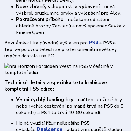
sérii (Horus / Metal Devil).
Nové zbraně, schopnosti a vybavení
- nová
výzbroj, průzkumné prvky a vylepšení pro Aloy.
Pokračování příběhu
- nečekané odhalení
ohledně hrozby Zeniťanů a nový spojenec Seyka z
kmene Quen.
Poznámka:
Hra původně vyšla jen pro
PS4
a PS5 a
teprve po dvou letech se pro fenomenální světový
úspěch dostala i na PC
Technické detaily a specifika této krabicové
kompletní PS5 edice:
Velmi rychlý loading hry
- načtení uložené hry
nebo rychlé cestování po mapě trvá na PS5 do 5
sekund (na PS4 to trvá 40-80 sekund).
Hojné využití fičur nejlepšího PS5
ovladače
Dualsense
- adaptivní spouště kladou