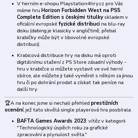
V herním e-shopu Playstation4hry.cz pro Vás
máme hru
Horizon Forbidden West na PS5
Complete Edition s českými titulky
skladem v
oficiální evropské
fyzické distribuci
na blu-ray
disku (dabing je klasicky v angličtině, přebal
krabičky může být v libovolné evropské
distribuci).
Krabicová distribuce hry na disku má oproti
digitálnímu stažení z PS Store zásadní výhody -
hru v krabičce si můžete vystavit ve své herní
sbírce, ale můžete ji také vyměnit s někým za jinou
hru či po dohrání prodat a získat tak peníze na
další hry.
🏆A na konec jsme si nechali přehled
prestižních
ocenění
, jež tato skvělá single playerová hra posbírala:
BAFTA Games Awards 2023
: vítěz v kategorii
"Technologický úspěch roku za grafické
zpracování a plynulost světa."