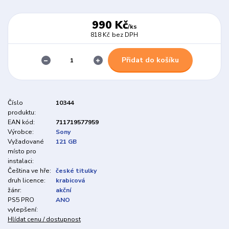
990 Kč
/
ks
818 Kč
bez DPH
Přidat do košíku
Číslo
10344
produktu:
EAN kód:
711719577959
Výrobce:
Sony
Vyžadované
121 GB
místo pro
instalaci:
Čeština ve hře:
české titulky
druh licence:
krabicová
žánr:
akční
PS5 PRO
ANO
vylepšení:
Hlídat cenu / dostupnost