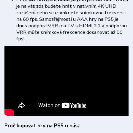
je na vás zda budete hrát v nativním 4K UHD
rozlišení nebo si uzamknete snímkovou frekvenci
na 60 fps. Samozřejmostí u AAA hry na PS5 je
dnes podpora VRR (na TV s HDMI 2.1 a podporou
VRR může snímková frekcence dosahovat až 90
fps).
Proč kupovat hry na PS5 u nás: