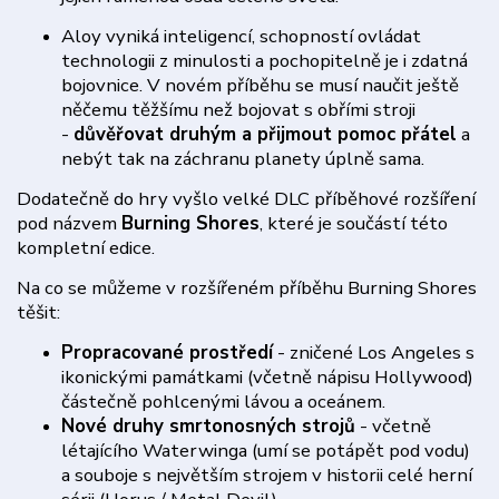
Aloy vyniká inteligencí, schopností ovládat
technologii z minulosti a pochopitelně je i zdatná
bojovnice. V novém příběhu se musí naučit ještě
něčemu těžšímu než bojovat s obřími stroji
-
důvěřovat druhým a přijmout pomoc přátel
a
nebýt tak na záchranu planety úplně sama.
Dodatečně do hry vyšlo velké DLC příběhové rozšíření
pod názvem
Burning Shores
, které je součástí této
kompletní edice.
Na co se můžeme v rozšířeném příběhu Burning Shores
těšit:
Propracované prostředí
- zničené Los Angeles s
ikonickými památkami (včetně nápisu Hollywood)
částečně pohlcenými lávou a oceánem.
Nové druhy smrtonosných strojů
- včetně
létajícího Waterwinga (umí se potápět pod vodu)
a souboje s největším strojem v historii celé herní