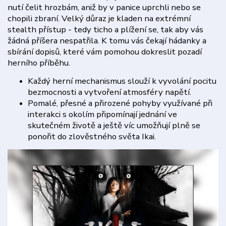
nutí čelit hrozbám, aniž by v panice uprchli nebo se
chopili zbraní. Velký důraz je kladen na extrémní
stealth přístup - tedy ticho a plížení se, tak aby vás
žádná příšera nespatřila. K tomu vás čekají hádanky a
sbírání dopisů, které vám pomohou dokreslit pozadí
herního příběhu.
Každý herní mechanismus slouží k vyvolání pocitu
bezmocnosti a vytvoření atmosféry napětí.
Pomalé, přesné a přirozené pohyby využívané při
interakci s okolím připomínají jednání ve
skutečném životě a ještě víc umožňují plně se
ponořit do zlověstného světa Ikai.