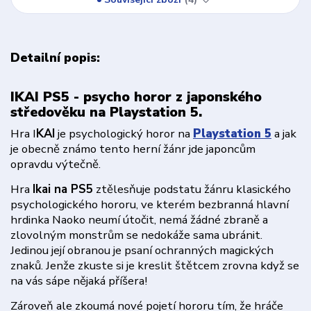
Detailní popis:
IKAI PS5 - psycho horor z japonského
středověku na Playstation 5.
Hra I
KAI
je psychologický horor na
Playstation 5
a jak
je obecně známo tento herní žánr jde japoncům
opravdu výtečně.
Hra
Ikai na PS5
ztělesňuje podstatu žánru klasického
psychologického hororu, ve kterém bezbranná hlavní
hrdinka Naoko neumí útočit, nemá žádné zbraně a
zlovolným monstrům se nedokáže sama ubránit.
Jedinou její obranou je psaní ochranných magických
znaků. Jenže zkuste si je kreslit štětcem zrovna když se
na vás sápe nějaká příšera!
Zároveň ale zkoumá nové pojetí hororu tím, že hráče