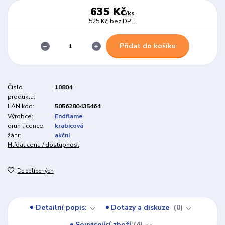
635 Kč
/
ks
525 Kč
bez DPH
Přidat do košíku
Číslo
10804
produktu:
EAN kód:
5056280435464
Výrobce:
Endflame
druh licence:
krabicová
žánr:
akční
Hlídat cenu / dostupnost
Do oblíbených
Detailní popis:
Dotazy a diskuze
0
Související zboží
4