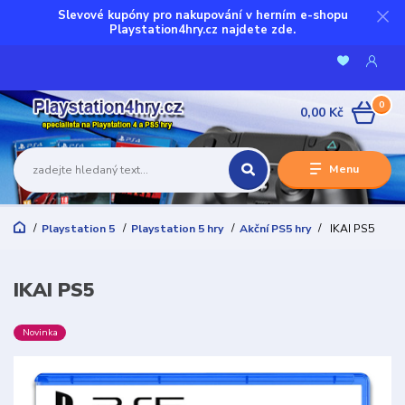
Slevové kupóny pro nakupování v herním e-shopu
Playstation4hry.cz najdete zde.
0
0,00 Kč
Menu
Playstation 5
Playstation 5 hry
Akční PS5 hry
IKAI PS5
IKAI PS5
Novinka