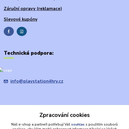
Záruční opravy (reklamace)
Slevové kupóny
Technická podpora:
info@playstation4hry.cz
Zpracování cookies
Upravit sběr cookies.
Náš e-shop a partneři potřebují Váš
souhlas
s použitím souborů
cookies, aby Vám mohli zobrazovat informace týkající se Vašich