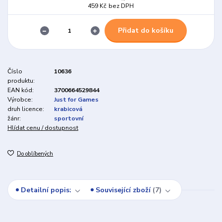
459 Kč
bez DPH
Přidat do košíku
Číslo
10636
produktu:
EAN kód:
3700664529844
Výrobce:
Just for Games
druh licence:
krabicová
žánr:
sportovní
Hlídat cenu / dostupnost
Do oblíbených
Detailní popis:
Související zboží
7