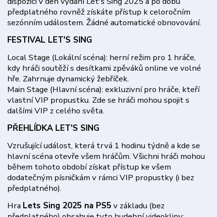
dispozici v den vydání Let's Sing 2025 a po dobu
předplatného rovněž získáte přístup k celoročním
sezónním událostem. Žádné automatické obnovování.
FESTIVAL LET'S SING
Local Stage (Lokální scéna): herní režim pro 1 hráče,
kdy hráči soutěží s desítkami zpěváků online ve volné
hře. Zahrnuje dynamický žebříček.
Main Stage (Hlavní scéna): exkluzivní pro hráče, kteří
vlastní VIP propustku. Zde se hráči mohou spojit s
dalšími VIP z celého světa.
PŘEHLÍDKA LET'S SING
Vzrušující událost, která trvá 1 hodinu týdně a kde se
hlavní scéna otevře všem hráčům. Všichni hráči mohou
během tohoto období získat přístup ke všem
dodatečným písničkám v rámci VIP propustky (i bez
předplatného).
Hra
Lets Sing 2025 na PS5
v základu (bez
předplatného) obsahuje tyto hudební videoklipy: