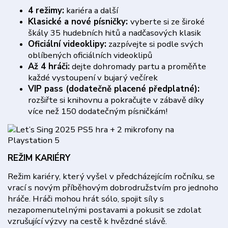
4 režimy:
kariéra a další
Klasické a nové písničky:
vyberte si ze široké
škály 35 hudebních hitů a nadčasových klasik
Oficiální videoklipy:
zazpívejte si podle svých
oblíbených oficiálních videoklipů
Až 4 hráči:
dejte dohromady partu a proměňte
každé vystoupení v bujarý večírek
VIP pass (dodatečně placené předplatné):
rozšiřte si knihovnu a pokračujte v zábavě díky
více než 150 dodatečným písničkám!
REŽIM KARIÉRY
Režim kariéry, který vyšel v předcházejícím ročníku, se
vrací s novým příběhovým dobrodružstvím pro jednoho
hráče. Hráči mohou hrát sólo, spojit síly s
nezapomenutelnými postavami a pokusit se zdolat
vzrušující výzvy na cestě k hvězdné slávě.