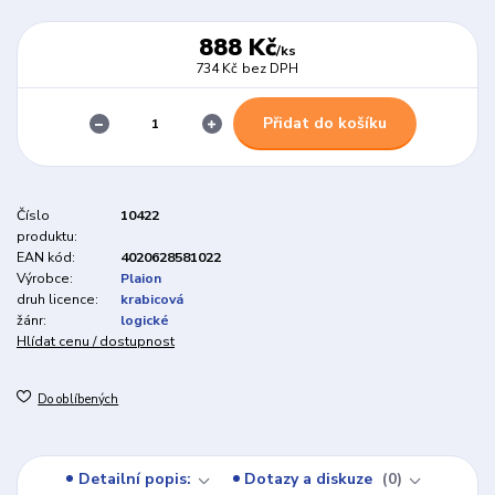
888 Kč
/
ks
734 Kč
bez DPH
Přidat do košíku
Číslo
10422
produktu:
EAN kód:
4020628581022
Výrobce:
Plaion
druh licence:
krabicová
žánr:
logické
Hlídat cenu / dostupnost
Do oblíbených
Detailní popis:
Dotazy a diskuze
0