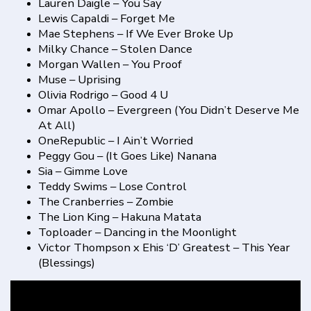
Lauren Daigle – You Say
Lewis Capaldi – Forget Me
Mae Stephens – If We Ever Broke Up
Milky Chance – Stolen Dance
Morgan Wallen – You Proof
Muse – Uprising
Olivia Rodrigo – Good 4 U
Omar Apollo – Evergreen (You Didn’t Deserve Me
At All)
OneRepublic – I Ain’t Worried
Peggy Gou – (It Goes Like) Nanana
Sia – Gimme Love
Teddy Swims – Lose Control
The Cranberries – Zombie
The Lion King – Hakuna Matata
Toploader – Dancing in the Moonlight
Victor Thompson x Ehis ‘D’ Greatest – This Year
(Blessings)