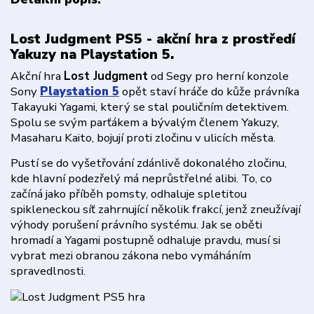
Lost Judgment PS5 - akční hra z prostředí
Yakuzy na Playstation 5.
Akční hra
Lost Judgment
od Segy pro herní konzole
Sony
Playstation 5
opět staví hráče do kůže právníka
Takayuki Yagami, který se stal pouličním detektivem.
Spolu se svým parťákem a bývalým členem Yakuzy,
Masaharu Kaito, bojují proti zločinu v ulicích města.
Pustí se do vyšetřování zdánlivě dokonalého zločinu,
kde hlavní podezřelý má neprůstřelné alibi. To, co
začíná jako příběh pomsty, odhaluje spletitou
spikleneckou síť zahrnující několik frakcí, jenž zneužívají
výhody porušení právního systému. Jak se oběti
hromadí a Yagami postupně odhaluje pravdu, musí si
vybrat mezi obranou zákona nebo vymáháním
spravedlnosti.