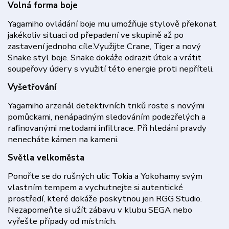
Volná forma boje
Yagamiho ovládání boje mu umožňuje stylově překonat
jakékoliv situaci od přepadení ve skupině až po
zastavení jednoho cíle.Využijte Crane, Tiger a nový
Snake styl boje. Snake dokáže odrazit útok a vrátit
soupeřovy údery s využití této energie proti nepříteli.
Vyšetřování
Yagamiho arzenál detektivních triků roste s novými
pomůckami, nenápadným sledováním podezřelých a
rafinovanými metodami infiltrace. Při hledání pravdy
nenecháte kámen na kameni.
Světla velkoměsta
Ponořte se do rušných ulic Tokia a Yokohamy svým
vlastním tempem a vychutnejte si autentické
prostředí, které dokáže poskytnou jen RGG Studio.
Nezapomeňte si užít zábavu v klubu SEGA nebo
vyřešte případy od místních.