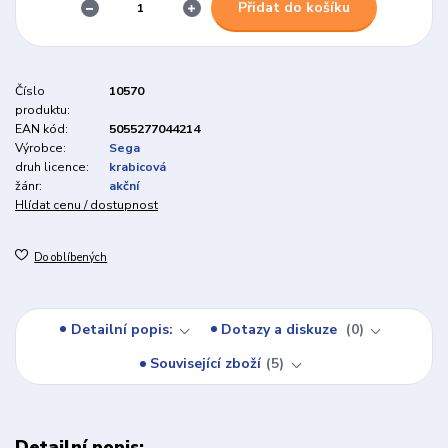
Přidat do košíku
Číslo
10570
produktu:
EAN kód:
5055277044214
Výrobce:
Sega
druh licence:
krabicová
žánr:
akční
Hlídat cenu / dostupnost
Do oblíbených
Detailní popis:
Dotazy a diskuze
0
Související zboží
5
Detailní popis: