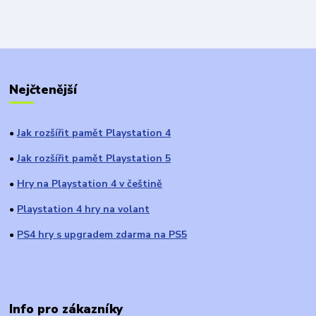
Nejčtenější
Jak rozšířit pamět Playstation 4
●
Jak rozšířit pamět Playstation 5
●
Hry na Playstation 4 v češtině
●
Playstation 4 hry na volant
●
PS4 hry s upgradem zdarma na PS5
●
Info pro zákazníky