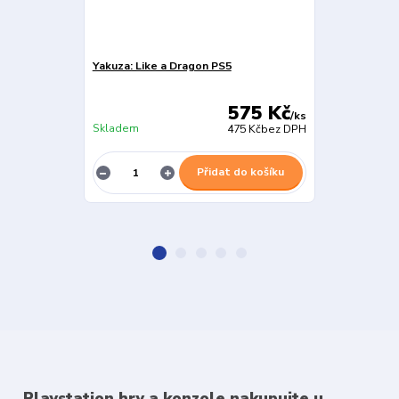
Yakuza: Like a Dragon PS5
Like a Dragon:
PS5
575 Kč
/
ks
Skladem
Skladem
475 Kč
bez DPH
Přidat do košíku
Playstation hry a konzole nakupujte u