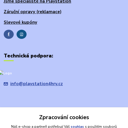
Jsme specialisté na Playstation
Záruční opravy (reklamace)
Slevové kupóny
Technická podpora:
info@playstation4hry.cz
Zpracování cookies
Upravit sběr cookies.
Náš e-shop a partneři potřebují Váš
souhlas
s použitím souborů