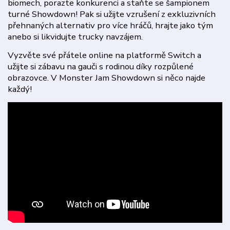
biomech, porazte konkurenci a staňte se šampionem
turné Showdown! Pak si užijte vzrušení z exkluzivních
přehnaných alternativ pro více hráčů, hrajte jako tým
anebo si likvidujte trucky navzájem.
Vyzvěte své přátele online na platformě Switch a
užijte si zábavu na gauči s rodinou díky rozpůlené
obrazovce. V Monster Jam Showdown si něco najde
každý!