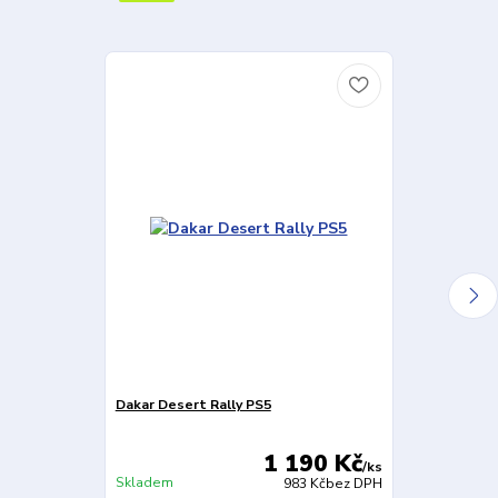
Dakar Desert Rally PS5
Expeditions:
CZ
1 190 Kč
/
ks
Skladem
Skladem
983 Kč
bez DPH