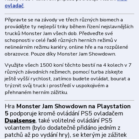
ovladač
.
Připravte se na závody ve třech různých biomech a
provádějte ty nejlepší triky během řízení nejslavnějších
trucků Monster Jam všech dob. Předveďte své
schopnosti v celé řadě různých herních režimů v
nelineárním režimu kariéry, online hře a na rozpůlené
obrazovce. Pouze díky Monster Jam Showdown.
Využijte všech 1500 koní těchto bestií na 4 kolech v 7
různých závodních režimech, pomocí turba získejte
ještě vyšší rychlost, zatímco budete ovládat, bourat a
trýznit svůj truck i prostředí v uspokojivém a
přehnaném herním zážitku.
Hra
Monster Jam Showdown na Playstation
5
podporuje kromě ovládání PS5 ovladačem
Dualsense
, také volitelné ovládání PS5
volantem (bylo dodatečně přidáno jedním z
patchů až po vydání hry), se kterým je zážitek