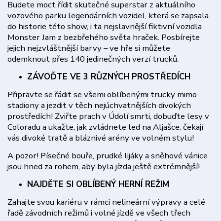
Budete moct řídit skutečné superstar z aktuálního
vozového parku legendárních vozidel, která se zapsala
do historie této show, i ta nejslavnější fiktivní vozidla
Monster Jam z bezbřehého světa hraček. Posbírejte
jejich nejzvláštnější barvy – ve hře si můžete
odemknout přes 140 jedinečných verzí trucků.
ZÁVOĎTE VE 3 RŮZNÝCH PROSTŘEDÍCH
Připravte se řádit se všemi oblíbenými trucky mimo
stadiony a jezdit v těch nejúchvatnějších divokých
prostředích! Zviřte prach v Údolí smrti, dobuďte lesy v
Coloradu a ukažte, jak zvládnete led na Aljašce: čekají
vás divoké tratě a bláznivé arény ve volném stylu!
A pozor! Písečné bouře, prudké lijáky a sněhové vánice
jsou hned za rohem, aby byla jízda ještě extrémnější!
NAJDĚTE SI OBLÍBENÝ HERNÍ REŽIM
Zahajte svou kariéru v rámci nelineární výpravy a celé
řadě závodních režimů i volné jízdě ve všech třech