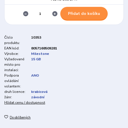
Přidat do košíku
Číslo
10353
produktu:
EAN kód:
8057168509281
Výrobce:
Milestone
Vyžadované
15 GB
místo pro
instalaci:
Podpora
ANO
ovládání
volantem:
druh licence:
krabicová
žánr:
závodní
Hlídat cenu / dostupnost
Do oblíbených