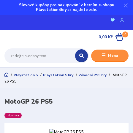
Slevové kupóny pro nakupování v herním e-shopu
Playstation4hry.cz najdete zde.
0
0,00 Kč
Menu
Playstation 5
Playstation 5 hry
Závodní PS5 hry
MotoGP
26 PS5
MotoGP 26 PS5
Novinka