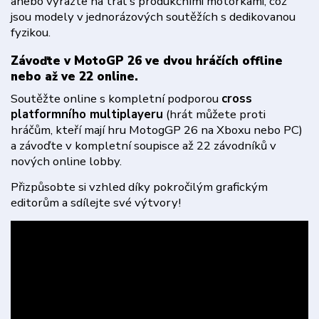
anebo vyrazte na trať s produkčními motorkami, což
jsou modely v jednorázových soutěžích s dedikovanou
fyzikou.
Závoďte v MotoGP 26 ve dvou hráčích offline
nebo až ve 22 online.
Soutěžte online s kompletní podporou
cross
platformního multiplayeru
(hrát můžete proti
hráčům, kteří mají hru MotogGP 26 na Xboxu nebo PC)
a závoďte v kompletní soupisce až 22 závodníků v
nových online lobby.
Přizpůsobte si vzhled díky pokročilým grafickým
editorům a sdílejte své výtvory!