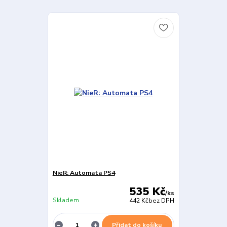
NieR: Automata PS4
535 Kč
/
ks
Skladem
442 Kč
bez DPH
Přidat do košíku