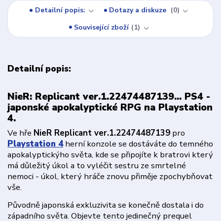
Detailní popis:
Dotazy a diskuze
0
Související zboží
1
Detailní popis:
NieR: Replicant ver.1.22474487139... PS4 -
japonské apokalyptické RPG na Playstation
4.
Ve hře
NieR Replicant ver.1.22474487139
pro
Playstation 4
herní konzole se dostáváte do temného
apokalyptickýho světa, kde se připojíte k bratrovi který
má důležitý úkol a to vyléčit sestru ze smrtelné
nemoci - úkol, který hráče znovu přiměje zpochybňovat
vše.
Původně japonská exkluzivita se konečně dostala i do
západního světa. Objevte tento jedinečný prequel