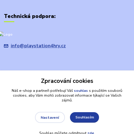
Technická podpora:
info@playstation4hry.cz
Zpracování cookies
Upravit sběr cookies.
Náš e-shop a partneři potřebují Váš
souhlas
s použitím souborů
cookies, aby Vám mohli zobrazovat informace týkající se Vašich
Prohlášení: provozovatel domény/prodávající je společnost
zájmů.
PRODEJHER.CZ s.r.o., která není oficiálním zástupcem, ani výhradním
nebo autorizovaným prodejcem společnosti Sony. PLAYSTATION, PS4,
apod. jsou registrované ochranné známky společnosti SONY a jsou zde
Souhlasím
Nastavení
používány výlučně za účelem identifikace výrobků. Jiná jména
společností a produktů zde použitá mohou být ochrannými známkami v
Souhlas můžete odmítnout
zde
.