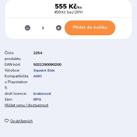
555 Kč
/
ks
459 Kč
bez DPH
Přidat do košíku
Číslo
2254
produktu:
EAN kód:
5021290090200
Výrobce:
Square Enix
Kompatibilita
ANO
s Playstation
5:
druh licence:
krabicová
žánr:
RPG
Hlídat cenu / dostupnost
Do oblíbených