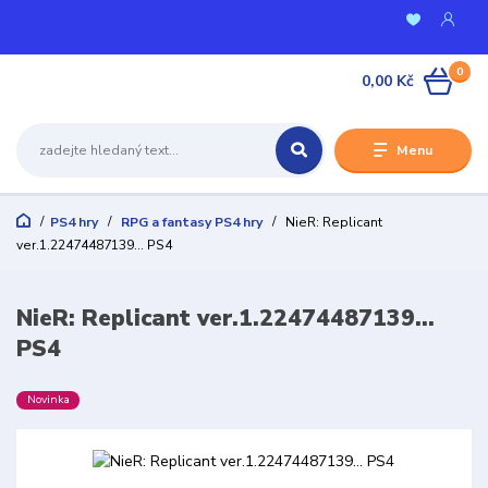
0
0,00 Kč
Menu
PS4 hry
RPG a fantasy PS4 hry
NieR: Replicant
ver.1.22474487139... PS4
NieR: Replicant ver.1.22474487139...
PS4
Novinka