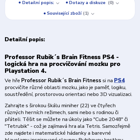
Detailní popis:
Dotazy a diskuze
0
Související zboží
1
Detailní popis:
Professor Rubik´s Brain Fitness PS4 -
logická hra na procvičování mozku pro
Playstation 4.
Ve hře
Professor Rubik´s Brain Fitness
si na
PS4
procvičíte různé oblasti mozku, jako je paměť, logiku,
soustředění, prostorovou orientaci nebo 3D vizualizaci.
Zahrajte s širokou škálu miniher (22) ve čtyřech
různých herních režimech, sami nebo s rodinou či
přáteli. Těšit se můžete na úkoly jako "Cube 2048" či
"Tetrubik" - což je zajímavá hra ala Tetris. Samozřejmě
zde najdete i matematické hádanky a barevné
hlavolamy inspirované slavnou Rubikovou kostkou.