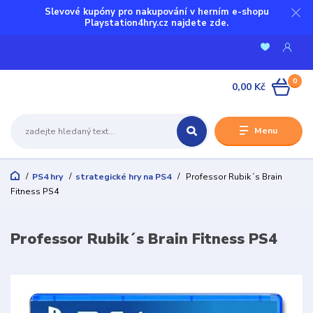
Slevové kupóny pro nakupování v herním e-shopu
Playstation4hry.cz najdete zde.
0
0,00 Kč
Menu
PS4 hry
strategické hry na PS4
Professor Rubik´s Brain
Fitness PS4
Professor Rubik´s Brain Fitness PS4