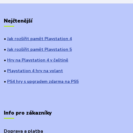
Nejčtenější
Jak rozšířit pamět Playstation 4
●
Jak rozšířit pamět Playstation 5
●
Hry na Playstation 4 v češtině
●
Playstation 4 hry na volant
●
PS4 hry s upgradem zdarma na PS5
●
Info pro zákazníky
Doprava a platba