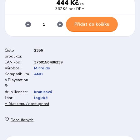
444 Kč
/
ks
367 Kč
bez DPH
Přidat do košíku
Číslo
2356
produktu:
EAN kód:
3760156486239
Výrobce:
Microids
Kompatibilita
ANO
s Playstation
5:
druh licence:
krabicová
žánr:
logické
Hlídat cenu / dostupnost
Do oblíbených