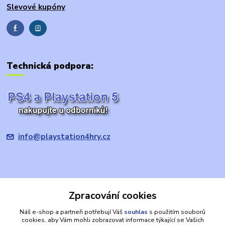
Slevové kupóny
Technická podpora:
info@playstation4hry.cz
Zpracování cookies
Upravit sběr cookies.
Náš e-shop a partneři potřebují Váš
souhlas
s použitím souborů
cookies, aby Vám mohli zobrazovat informace týkající se Vašich
Prohlášení: provozovatel domény/prodávající je společnost