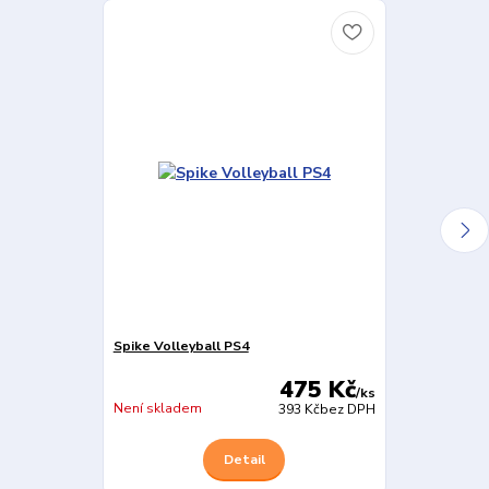
Spike Volleyball PS4
EA Sports FC
475 Kč
/
ks
Není skladem
Není skladem
393 Kč
bez DPH
Detail