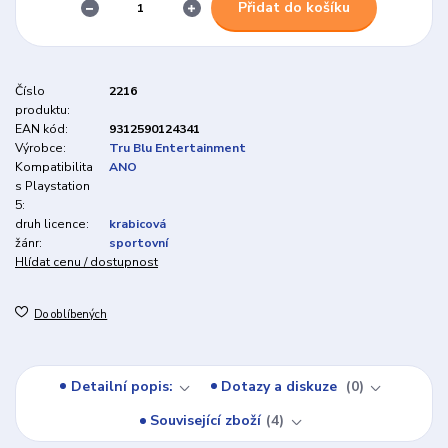
Přidat do košíku
Číslo
2216
produktu:
EAN kód:
9312590124341
Výrobce:
Tru Blu Entertainment
Kompatibilita
ANO
s Playstation
5:
druh licence:
krabicová
žánr:
sportovní
Hlídat cenu / dostupnost
Do oblíbených
Detailní popis:
Dotazy a diskuze
0
Související zboží
4