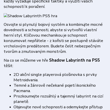
každý vyžaduje specifické taktiky a využití vašich
schopností k poražení.
Osvojte si plynulý bojový systém a kombinujte mocné
dovednosti a schopnosti, abyste si vytvořili vlastní
herní styl. Klíčovou mechanikou je schopnost
konzumovat nepřátele - z kořisti se postupně stáváte
vrcholovým predátorem. Budete čelit nebezpečným
tvorům a zmutovaným monstrům.
Na co se můžeme ve hře
Shadow Labyrinth na PS5
těšit:
2D akční single playerová plošinovka s prvky
Metroidvania.
Temné a žánrově nečekané pojetí ikonického
Pacmana.
Prozkoumejte rozsáhlý a tajemný labyrint na cizí
planetě.
Objevujte nové schopnosti a odemykejte přístup