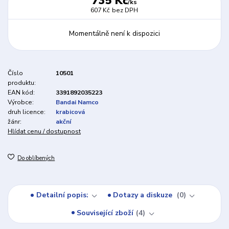
735 Kč
/
ks
607 Kč
bez DPH
Momentálně není k dispozici
Číslo
10501
produktu:
EAN kód:
3391892035223
Výrobce:
Bandai Namco
druh licence:
krabicová
žánr:
akční
Hlídat cenu / dostupnost
Do oblíbených
Detailní popis:
Dotazy a diskuze
0
Související zboží
4