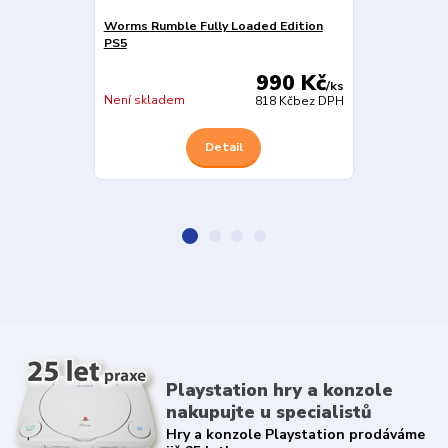
Worms Rumble Fully Loaded Edition
Worms Armag
PS5
Edition PS5
990 Kč
/
ks
Skladem
Není skladem
818 Kč
bez DPH
Detail
Playstation hry a konzole
nakupujte u specialistů
Hry a konzole Playstation prodáváme