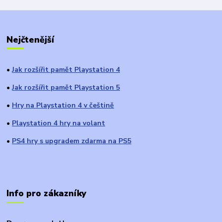
Nejčtenější
Jak rozšířit pamět Playstation 4
●
Jak rozšířit pamět Playstation 5
●
Hry na Playstation 4 v češtině
●
Playstation 4 hry na volant
●
PS4 hry s upgradem zdarma na PS5
●
Info pro zákazníky