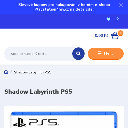
Slevové kupóny pro nakupování v herním e-shopu
Playstation4hry.cz najdete zde.
0
0,00 Kč
Menu
Shadow Labyrinth PS5
Shadow Labyrinth PS5