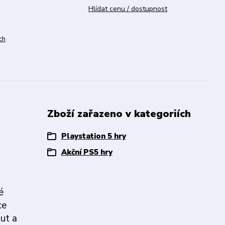
Hlídat cenu / dostupnost
ch
Zboží zařazeno v kategoriích
Playstation 5 hry
Akční PS5 hry
é
ce
ut a