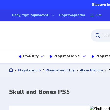
Slevové k
Rady, tipy, zajímavosti
Doprava/platba
Více
PS4 hry
Playstation 5
Playsta
Playstation 5
Playstation 5 hry
Akční PS5 hry
S
Skull and Bones PS5