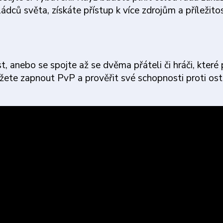
ládců světa, získáte přístup k více zdrojům a příležit
, anebo se spojte až se dvěma přáteli či hráči, které
ůžete zapnout PvP a prověřit své schopnosti proti os