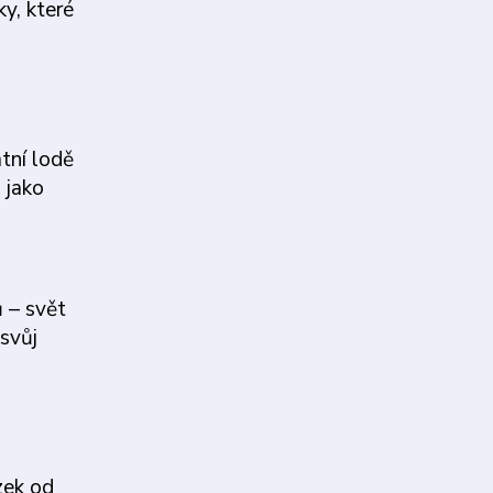
y, které
atní lodě
 jako
 – svět
 svůj
zek od