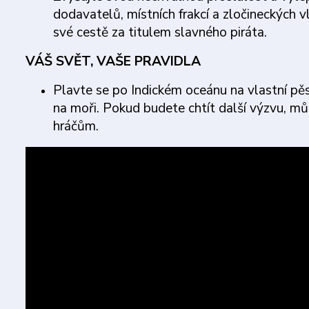
dodavatelů, místních frakcí a zločineckých v
své cestě za titulem slavného piráta.
VÁŠ SVĚT, VAŠE PRAVIDLA
Plavte se po Indickém oceánu na vlastní pěst
na moři. Pokud budete chtít další výzvu, m
hráčům.