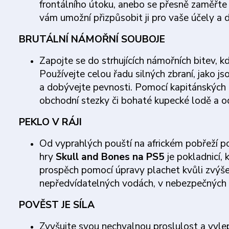
frontálního útoku, anebo se přesně zaměřte 
vám umožní přizpůsobit ji pro vaše účely a d
BRUTÁLNÍ NÁMOŘNÍ SOUBOJE
Zapojte se do strhujících námořních bitev, k
Používejte celou řadu silných zbraní, jako js
a dobývejte pevnosti. Pomocí kapitánských ná
obchodní stezky či bohaté kupecké lodě a od
PEKLO V RÁJI
Od vyprahlých pouští na africkém pobřeží po
hry
Skull and Bones na PS5
je pokladnicí,
prospěch pomocí úpravy plachet kvůli zvýšen
nepředvídatelných vodách, v nebezpečných v
POVĚST JE SÍLA
Zvyšujte svou nechvalnou proslulost a vylep