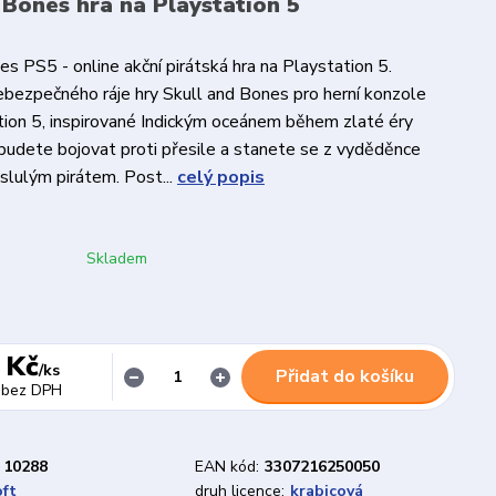
 Bones hra na Playstation 5
es PS5 - online akční pirátská hra na Playstation 5.
bezpečného ráje hry Skull and Bones pro herní konzole
ion 5, inspirované Indickým oceánem během zlaté éry
y budete bojovat proti přesile a stanete se z vyděděnce
slulým pirátem. Post...
celý popis
Skladem
 Kč
/
ks
Přidat do košíku
bez DPH
10288
EAN kód:
3307216250050
oft
druh licence:
krabicová