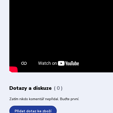
Dotazy a diskuze
0
Zatím nikdo komentář nepřidal. Buďte první.
Přidat dotaz ke zboží