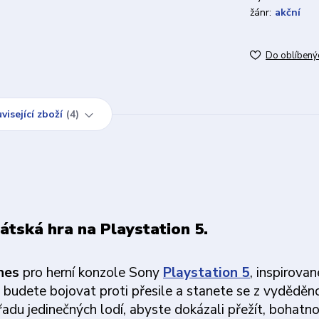
žánr:
akční
Do oblíbený
visející zboží
4
átská hra na Playstation 5.
nes
pro herní konzole Sony
Playstation 5
, inspirovan
 budete bojovat proti přesile a stanete se z vyděděn
adu jedinečných lodí, abyste dokázali přežít, bohatno