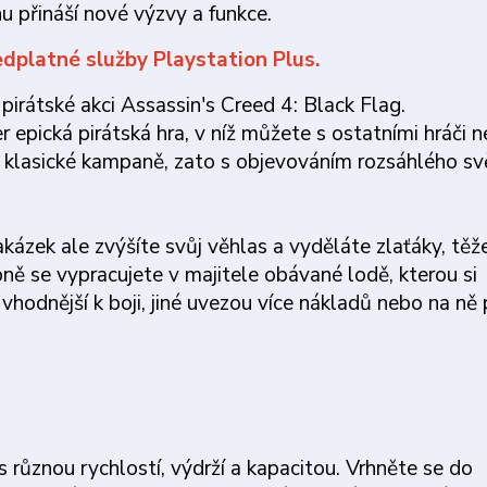
 přináší nové výzvy a funkce.
edplatné služby Playstation Plus.
 pirátské akci Assassin's Creed 4: Black Flag.
 epická pirátská hra, v níž můžete s ostatními hráči n
ez klasické kampaně, zato s objevováním rozsáhlého sv
kázek ale zvýšíte svůj věhlas a vyděláte zlaťáky, těž
ně se vypracujete v majitele obávané lodě, kterou si
hodnější k boji, jiné uvezou více nákladů nebo na ně
s různou rychlostí, výdrží a kapacitou. Vrhněte se do