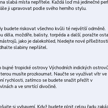
na slabá místa nepřítele. Každá loď má jedinečné perk
ále ji upravovat podle svého herního stylu.
dy budete riskovat všechno kvůli té největší odměně.
ou děla, moždíře, balisty, torpéda a další, poražte ost
strojů, jako je dalekohled, hledejte nové příležitosti
halte slabiny nepřátel.
 bujné tropické ostrovy Východních indických ostrovů
 kterou musíte prozkoumat. Naučte se využívat vítr ve
í rychlosti, zatímco se budete snažit přežít v
lnách a ve smrtící divočině.
šujte si vybavení. Když budete plnit celou řadu zaká