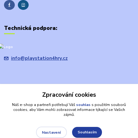
Technická podpora:
info@playstation4hry.cz
Zpracování cookies
Upravit sběr cookies.
Náš e-shop a partneři potřebují Váš
souhlas
s použitím souborů
cookies, aby Vám mohli zobrazovat informace týkající se Vašich
Prohlášení: provozovatel domény/prodávající je společnost
zájmů.
PRODEJHER.CZ s.r.o., která není oficiálním zástupcem, ani výhradním
nebo autorizovaným prodejcem společnosti Sony. PLAYSTATION, PS4,
apod. jsou registrované ochranné známky společnosti SONY a jsou zde
Souhlasím
Nastavení
používány výlučně za účelem identifikace výrobků. Jiná jména