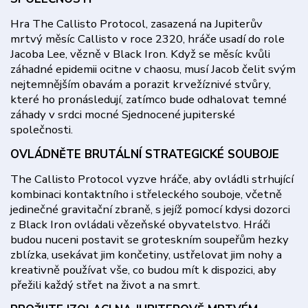
Hra The Callisto Protocol, zasazená na Jupiterův
mrtvý měsíc Callisto v roce 2320, hráče usadí do role
Jacoba Lee, vězně v Black Iron. Když se měsíc kvůli
záhadné epidemii ocitne v chaosu, musí Jacob čelit svým
nejtemnějším obavám a porazit krvežíznivé stvůry,
které ho pronásledují, zatímco bude odhalovat temné
záhady v srdci mocné Sjednocené jupiterské
společnosti.
OVLÁDNĚTE BRUTÁLNÍ STRATEGICKÉ SOUBOJE
The Callisto Protocol vyzve hráče, aby ovládli strhující
kombinaci kontaktního i střeleckého souboje, včetně
jedinečné gravitační zbraně, s jejíž pomocí kdysi dozorci
z Black Iron ovládali vězeňské obyvatelstvo. Hráči
budou nuceni postavit se groteskním soupeřům hezky
zblízka, usekávat jim končetiny, ustřelovat jim nohy a
kreativně používat vše, co budou mít k dispozici, aby
přežili každý střet na život a na smrt.