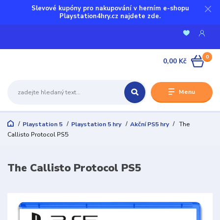
Slevové kupóny pro nakupování v herním e-shopu
Playstation4hry.cz najdete zde.
0
0,00 Kč
Menu
Playstation 5
Playstation 5 hry
Akční PS5 hry
The
Callisto Protocol PS5
The Callisto Protocol PS5