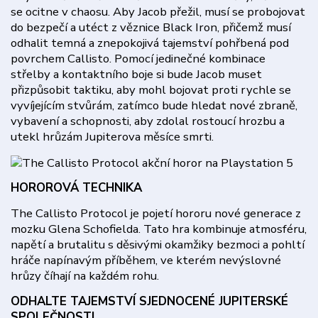
se ocitne v chaosu. Aby Jacob přežil, musí se probojovat
do bezpečí a utéct z věznice Black Iron, přičemž musí
odhalit temná a znepokojivá tajemství pohřbená pod
povrchem Callisto. Pomocí jedinečné kombinace
střelby a kontaktního boje si bude Jacob muset
přizpůsobit taktiku, aby mohl bojovat proti rychle se
vyvíjejícím stvůrám, zatímco bude hledat nové zbraně,
vybavení a schopnosti, aby zdolal rostoucí hrozbu a
utekl hrůzám Jupiterova měsíce smrti.
HOROROVÁ TECHNIKA
The Callisto Protocol je pojetí hororu nové generace z
mozku Glena Schofielda. Tato hra kombinuje atmosféru,
napětí a brutalitu s děsivými okamžiky bezmoci a pohltí
hráče napínavým příběhem, ve kterém nevýslovné
hrůzy číhají na každém rohu.
ODHALTE TAJEMSTVÍ SJEDNOCENÉ JUPITERSKÉ
SPOLEČNOSTI