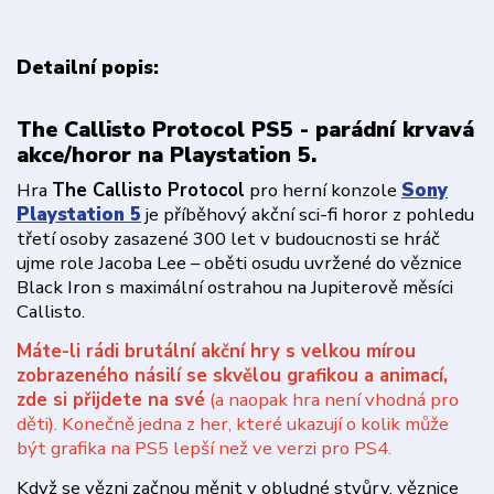
Detailní popis:
The Callisto Protocol PS5 - parádní krvavá
akce/horor na Playstation 5.
Hra
The Callisto Protocol
pro herní konzole
Sony
Playstation 5
je příběhový akční sci-fi horor z pohledu
třetí osoby zasazené 300 let v budoucnosti se hráč
ujme role Jacoba Lee – oběti osudu uvržené do věznice
Black Iron s maximální ostrahou na Jupiterově měsíci
Callisto.
Máte-li rádi brutální akční hry s velkou mírou
zobrazeného násilí se skvělou grafikou a animací,
zde si přijdete na své
(a naopak hra není vhodná pro
děti). Konečně jedna z her, které ukazují o kolik může
být grafika na PS5 lepší než ve verzi pro PS4.
Když se vězni začnou měnit v obludné stvůry, věznice