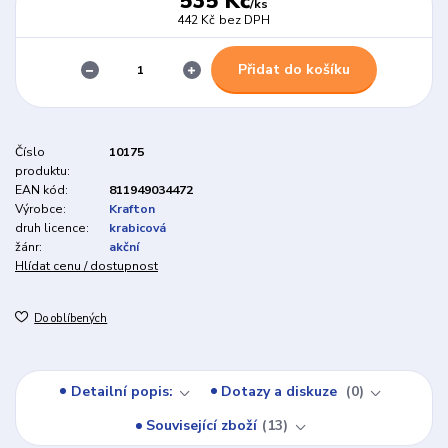
535 Kč
/
ks
442 Kč
bez DPH
Přidat do košíku
Číslo
10175
produktu:
EAN kód:
811949034472
Výrobce:
Krafton
druh licence:
krabicová
žánr:
akční
Hlídat cenu / dostupnost
Do oblíbených
Detailní popis:
Dotazy a diskuze
0
Související zboží
13