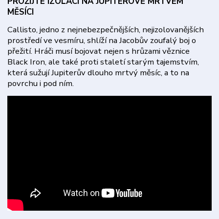
PROŽIJTE IZOLACI NA JUPITEROVĚ MRTVÉM
MĚSÍCI
Callisto, jedno z nejnebezpečnějších, nejizolovanějších
prostředí ve vesmíru, shlíží na Jacobův zoufalý boj o
přežití. Hráči musí bojovat nejen s hrůzami věznice
Black Iron, ale také proti staletí starým tajemstvím,
která sužují Jupiterův dlouho mrtvý měsíc, a to na
povrchu i pod ním.