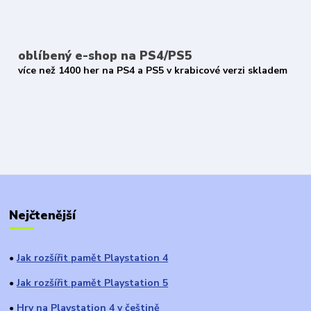
oblíbený e-shop na PS4/PS5
více než 1400 her na PS4 a PS5 v krabicové verzi skladem
Nejčtenější
Jak rozšířit pamět Playstation 4
●
Jak rozšířit pamět Playstation 5
●
Hry na Playstation 4 v češtině
●