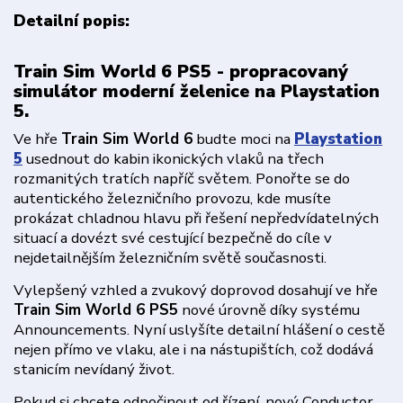
Detailní popis:
Train Sim World 6 PS5 - propracovaný
simulátor moderní želenice na Playstation
5.
Ve hře
Train Sim World 6
budte moci na
Playstation
5
usednout do kabin ikonických vlaků na třech
rozmanitých tratích napříč světem. Ponořte se do
autentického železničního provozu, kde musíte
prokázat chladnou hlavu při řešení nepředvídatelných
situací a dovézt své cestující bezpečně do cíle v
nejdetailnějším železničním světě současnosti.
Vylepšený vzhled a zvukový doprovod dosahují ve hře
Train Sim World 6 PS5
nové úrovně díky systému
Announcements. Nyní uslyšíte detailní hlášení o cestě
nejen přímo ve vlaku, ale i na nástupištích, což dodává
stanicím nevídaný život.
Pokud si chcete odpočinout od řízení, nový Conductor