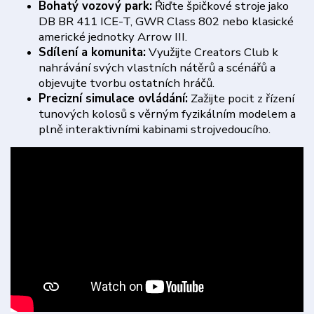
Bohatý vozový park:
Řiďte špičkové stroje jako
DB BR 411 ICE-T, GWR Class 802 nebo klasické
americké jednotky Arrow III.
Sdílení a komunita:
Využijte Creators Club k
nahrávání svých vlastních nátěrů a scénářů a
objevujte tvorbu ostatních hráčů.
Precizní simulace ovládání:
Zažijte pocit z řízení
tunových kolosů s věrným fyzikálním modelem a
plně interaktivními kabinami strojvedoucího.