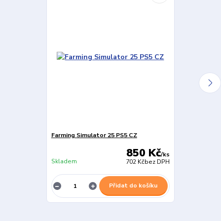
Farming Simulator 25 PS5 CZ
Fernbus Coac
850 Kč
/
ks
Skladem
Skladem
702 Kč
bez DPH
Přidat do košíku