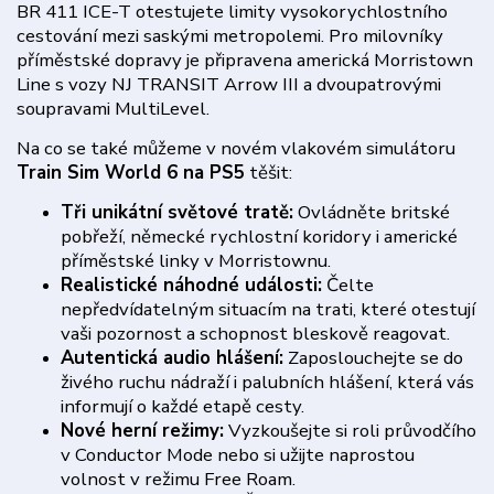
BR 411 ICE-T otestujete limity vysokorychlostního
cestování mezi saskými metropolemi. Pro milovníky
příměstské dopravy je připravena americká Morristown
Line s vozy NJ TRANSIT Arrow III a dvoupatrovými
soupravami MultiLevel.
Na co se také můžeme v novém vlakovém simulátoru
Train Sim World 6 na PS5
těšit:
Tři unikátní světové tratě:
Ovládněte britské
pobřeží, německé rychlostní koridory i americké
příměstské linky v Morristownu.
Realistické náhodné události:
Čelte
nepředvídatelným situacím na trati, které otestují
vaši pozornost a schopnost bleskově reagovat.
Autentická audio hlášení:
Zaposlouchejte se do
živého ruchu nádraží i palubních hlášení, která vás
informují o každé etapě cesty.
Nové herní režimy:
Vyzkoušejte si roli průvodčího
v Conductor Mode nebo si užijte naprostou
volnost v režimu Free Roam.