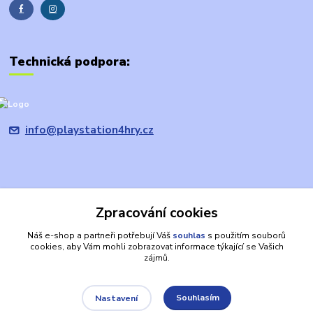
Technická podpora:
info@playstation4hry.cz
Zpracování cookies
Upravit sběr cookies.
Náš e-shop a partneři potřebují Váš
souhlas
s použitím souborů
cookies, aby Vám mohli zobrazovat informace týkající se Vašich
Prohlášení: provozovatel domény/prodávající je společnost
zájmů.
PRODEJHER.CZ s.r.o., která není oficiálním zástupcem, ani výhradním
nebo autorizovaným prodejcem společnosti Sony. PLAYSTATION, PS4,
apod. jsou registrované ochranné známky společnosti SONY a jsou zde
Souhlasím
Nastavení
používány výlučně za účelem identifikace výrobků. Jiná jména