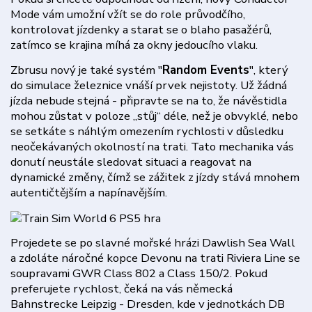
Mode vám umožní vžít se do role průvodčího,
kontrolovat jízdenky a starat se o blaho pasažérů,
zatímco se krajina míhá za okny jedoucího vlaku.
Zbrusu nový je také systém "
Random Events
", který
do simulace železnice vnáší prvek nejistoty. Už žádná
jízda nebude stejná - připravte se na to, že návěstidla
mohou zůstat v poloze „stůj“ déle, než je obvyklé, nebo
se setkáte s náhlým omezením rychlosti v důsledku
neočekávaných okolností na trati. Tato mechanika vás
donutí neustále sledovat situaci a reagovat na
dynamické změny, čímž se zážitek z jízdy stává mnohem
autentičtějším a napínavějším.
Projedete se po slavné mořské hrázi Dawlish Sea Wall
a zdoláte náročné kopce Devonu na trati Riviera Line se
soupravami GWR Class 802 a Class 150/2. Pokud
preferujete rychlost, čeká na vás německá
Bahnstrecke Leipzig - Dresden, kde v jednotkách DB