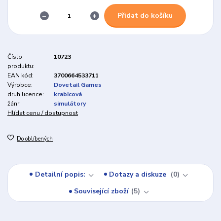
Přidat do košíku
Číslo
10723
produktu:
EAN kód:
3700664533711
Výrobce:
Dovetail Games
druh licence:
krabicová
žánr:
simulátory
Hlídat cenu / dostupnost
Do oblíbených
Detailní popis:
Dotazy a diskuze
0
Související zboží
5