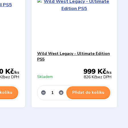
Wild West Legacy - Ultimate Edition
PS5
0 Kč
999 Kč
/
ks
/
ks
Skladem
Kč
bez DPH
826 Kč
bez DPH
 košíku
Přidat do košíku