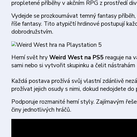
propletené příběhy v akčním RPG z prostředí di
Vydejde se prozkoumávat temný fantasy příběh, ve
říše fantasy. Tito atypičtí hrdinové postupují ka
dobrodružstvím.
Herní svět hry
Weird West na PS5
reaguje na v
sami nebo si vytvořit skupinku a čelit nástrahám
Každá postava prožívá svůj vlastní zdánlivě nez
prožívat jejich osudy s nimi, dokud nedojdete do 
Podporuje rozmanité herní styly. Zajímavým řešen
činy jednotlivých hráčů.