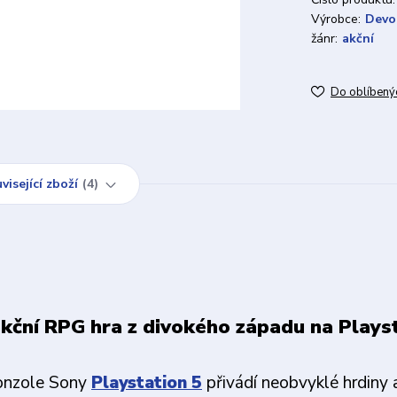
Výrobce:
Devo
žánr:
akční
Do oblíbený
visející zboží
4
akční RPG hra z divokého západu na Plays
konzole Sony
Playstation 5
přivádí neobvyklé hrdiny a