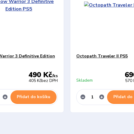
rrior 3 Definitive Edition
Octopath Traveler II PS5
490 Kč
69
/
ks
Skladem
405 Kč
bez DPH
570 
Přidat do košíku
Přidat do