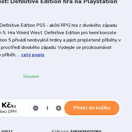
t: Definitive Edition hra na Playstation
efinitive Edition PS5 - akční RPG hra z divokého západu
n 5. Hra Weird West: Definitive Edition pro herní konzole
ion 5 přivádí neobvyklé hrdiny a jejich propletené příběhy v
 prostředí divokého západu. Vydejde se prozkoumávat
příběh, ...
celý popis
Skladem
 Kč
/
ks
Přidat do košíku
bez DPH
10311
EAN kód:
5056635603050