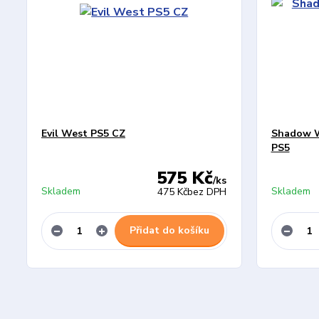
Evil West PS5 CZ
Shadow Wa
PS5
575 Kč
/
ks
Skladem
Skladem
475 Kč
bez DPH
Přidat do košíku