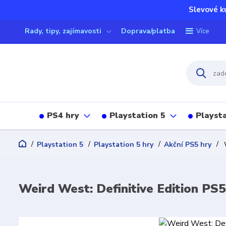
Slevové k
Rady, tipy, zajímavosti
Doprava/platba
Více
PS4 hry
Playstation 5
Playsta
Playstation 5
Playstation 5 hry
Akční PS5 hry
W
Weird West: Definitive Edition PS5