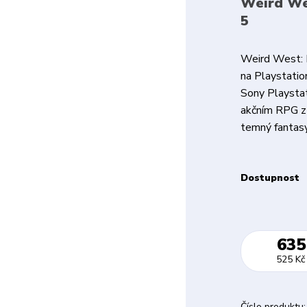
Weird Wes
5
Weird West: D
na Playstatio
Sony Playstat
akčním RPG z
temný fantasy 
Dostupnost
635
525 Kč
Číslo produktu: