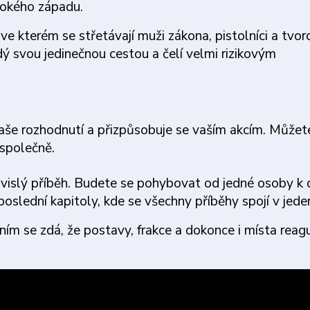
vokého západu.
 kterém se střetávají muži zákona, pistolníci a tvor
ždý svou jedinečnou cestou a čelí velmi rizikovým
aše rozhodnutí a přizpůsobuje se vaším akcím. Můžete
 společně.
ávislý příběh. Budete se pohybovat od jedné osoby k d
poslední kapitoly, kde se všechny příběhy spojí v jede
ím se zdá, že postavy, frakce a dokonce i místa reagu