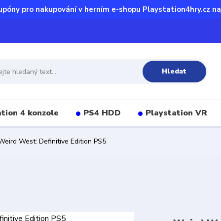
upóny pro nakupování v herním e-shopu Playstation4hry.cz na
Hledat
tion 4 konzole
PS4 HDD
Playstation VR
eird West: Definitive Edition PS5