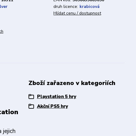
lver
druh licence:
krabicová
Hlídat cenu / dostupnost
ch
Zboží zařazeno v kategoriích
Playstation 5 hry
Akční PS5 hry
tation
 jejich