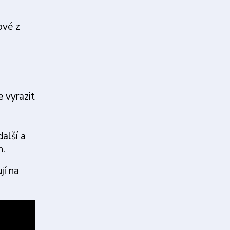
ové z
 vyrazit
alší a
n.
jí na