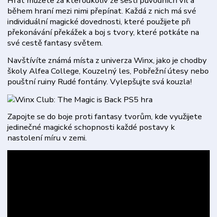
Hrát můžete za kteroukoliv ze šesti původních víl a
během hraní mezi nimi přepínat. Každá z nich má své
individuální magické dovednosti, které použijete při
překonávání překážek a boj s tvory, které potkáte na
své cestě fantasy světem.
Navštívíte známá místa z univerza Winx, jako je chodby
školy Alfea College, Kouzelný les, Pobřežní útesy nebo
pouštní ruiny Rudé fontány. Vylepšujte svá kouzla!
Zapojte se do boje proti fantasy tvorům, kde využijete
jedinečné magické schopnosti každé postavy k
nastolení míru v zemi.