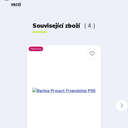
verzi
Související zboží
4
Novinka