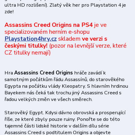
ultra HD rozlišení). Zlatý věk her pro Playstation 4 je
zde!
Assassins Creed Origins na PS4
je ve
specializovaném herním e-shopu
Playstation4hry.cz
skladem
ve verzi s
českými titulky!
(pozor na levnější verze, které
CZ titulky nemají)
Hra
Assassins Creed Origins
hráče zavádí k
samotným počátkům řádu Assassínů, do starověkého
Egypta na počátku vlády Kleopatry. S hlavním hrdinou
Bayekem nás čeká tak trochu jiný Assassins Creed s
řadou velkých změn ve všech směrech.
Starověký Egypt. Kdysi dávno obrovská a prosperující
říše, ze které zbyly pouze ruiny. Ponořte se do této
tajemné části lidské historie v dalším dílu série
Assassins Creed s podtitulem Origins a objevte