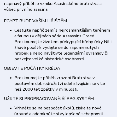
napínavý příběh o vzniku Asasínského bratrstva a
vůbec prvního asasína.
EGYPT BUDE VAŠÍM HŘIŠTĚM
Cestujte napříč zemí s nejrozmanitějším terénem
a faunou v dějinách série Assassins Creed.
Prozkoumejte životem překypující břehy řeky Nil i
žhavé pouště, vydejte se do zapomenutých
hrobek a nebo navštivte legendární pyramidy či
potkejte velké historické osobnosti.
OBJEVTE POČÁTKY KRÉDA
Prozkoumejte příběh zrození Bratrstva v
poutavém dobrodružství odehrávajícím se více
než 2000 let zpátky v minulosti.
UŽIJTE SI PROPRACOVANĚJŠÍ RPG SYSTÉM
Vrhněte se na bezpočet úkolů, získejte nové
úrovně a odemkněte si vylepšené schopnosti.