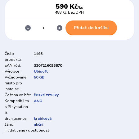
590 Kč
/
ks
488 Kč
bez DPH
Přidat do košíku
Číslo
1465
produktu:
EAN kód:
3307216025870
Výrobce:
Ubisoft
Vyžadované
50 GB
místo pro
instalaci:
Čeština ve hře:
české titulky
Kompatibilita
ANO
s Playstation
5:
druh licence:
krabicová
žánr:
akční
Hlídat cenu / dostupnost