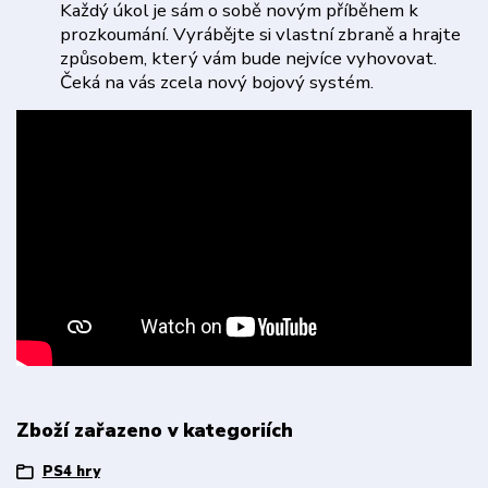
Každý úkol je sám o sobě novým příběhem k
prozkoumání. Vyrábějte si vlastní zbraně a hrajte
způsobem, který vám bude nejvíce vyhovovat.
Čeká na vás zcela nový bojový systém.
Zboží zařazeno v kategoriích
PS4 hry