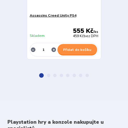
Assassins Creed Unity PS4
Assassins Cr
555 Kč
/
ks
Skladem
Skladem
459 Kč
bez DPH
Přidat do košíku
Playstation hry a konzole nakupujte u