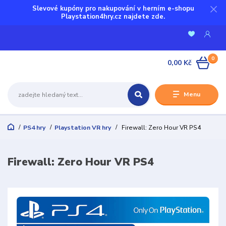
Slevové kupóny pro nakupování v herním e-shopu
Playstation4hry.cz najdete zde.
0
0,00 Kč
Menu
PS4 hry
Playstation VR hry
Firewall: Zero Hour VR PS4
Firewall: Zero Hour VR PS4