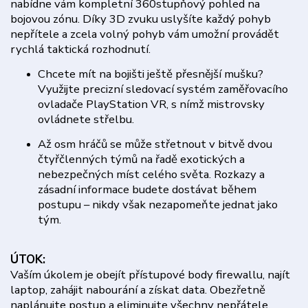
nabídne vám kompletní 360stupňový pohled na
bojovou zónu. Díky 3D zvuku uslyšíte každý pohyb
nepřítele a zcela volný pohyb vám umožní provádět
rychlá taktická rozhodnutí.
Chcete mít na bojišti ještě přesnější mušku?
Využijte precizní sledovací systém zaměřovacího
ovladače PlayStation VR, s nímž mistrovsky
ovládnete střelbu.
Až osm hráčů se může střetnout v bitvě dvou
čtyřčlenných týmů na řadě exotických a
nebezpečných míst celého světa. Rozkazy a
zásadní informace budete dostávat během
postupu – nikdy však nezapomeňte jednat jako
tým.
ÚTOK:
Vaším úkolem je obejít přístupové body firewallu, najít
laptop, zahájit nabourání a získat data. Obezřetně
naplánujte postup a eliminujte všechny nepřátele,