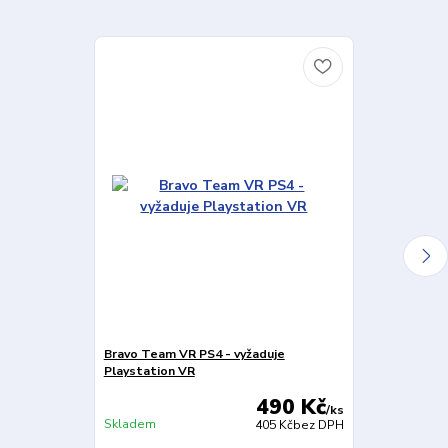
Bravo Team VR PS4 - vyžaduje
Farpoint VR P
Playstation VR
VR
490 Kč
/
ks
Skladem
Skladem
405 Kč
bez DPH