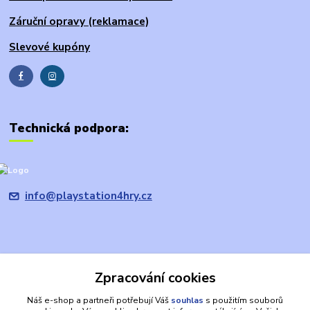
Záruční opravy (reklamace)
Slevové kupóny
Technická podpora:
info@playstation4hry.cz
Zpracování cookies
Upravit sběr cookies.
Náš e-shop a partneři potřebují Váš
souhlas
s použitím souborů