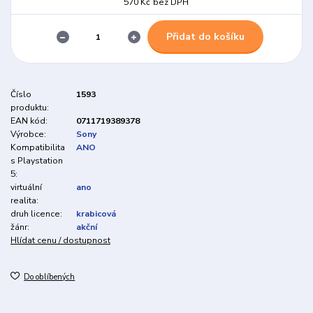
570 Kč
bez DPH
Přidat do košíku
Číslo
1593
produktu:
EAN kód:
0711719389378
Výrobce:
Sony
Kompatibilita
ANO
s Playstation
5:
virtuální
ano
realita:
druh licence:
krabicová
žánr:
akční
Hlídat cenu / dostupnost
Do oblíbených