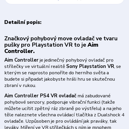
Detailní popis:
Značkový pohybový move ovladač ve tvaru
pušky pro Playstation VR to je
Aim
Controller.
Aim Controller
je jedinečný pohybový ovladač pro
střílečky ve virtuální realitě
Sony Playstation VR
, se
kterým se naprosto ponoříte do herního světa a
budete si připadat jakobyste hráli hru se skutečnou
zbraní v rukou.
Aim Controller PS4 VR ovladač
má zabudované
pohybové senzory, podporuje vibrační funkci (takže
můžete ucítit zpětný ráz zbraně po výstřelu) a na jeho
těle naleznete všechna ovládací tlačítka z Dualshock 4
ovladače. Uzpůsoben je pro ovládání jak praváky, tak
leváky. Míření ve VR střílečkách s ním je mnohem