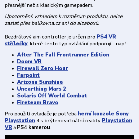
přesnější než s klasickým gamepadem.
Upozornění: vzhledem k rozměrům produktu, nelze
zaslat přes balikovna.cz ani do alzaboxů.
Bezdrátový aim controller je určen pro
PS4 VR
střílečky
, které tento typ ovládání podporují - např.:
After The Fall Frontrunner Edition
Doom VR
Firewall Zero Hour
Farpoint
Arizona Sunshine
Unearthing Mars 2
Solaris Off World Combat
Fireteam Bravo
Pro použití ovladače je potřeba
herní konzole Sony
Playstation
4 s brýlemi virtuální reality
Playstation
VR
a
PS4 kamerou
.