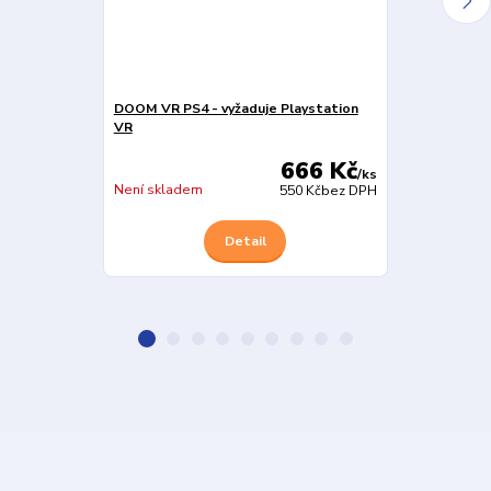
DOOM VR PS4 - vyžaduje Playstation
Firewall: Zer
VR
666 Kč
/
ks
Skladem
Není skladem
550 Kč
bez DPH
Detail