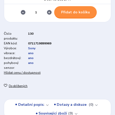
Přidat do košíku
Číslo
130
produktu:
EAN kód:
0711719899969
Výrobce:
Sony
vibrace:
ano
bezdrátový:
ano
pohybový
ano
senzor:
Hlídat cenu / dostupnost
Do oblíbených
Detailní popis:
Dotazy a diskuze
0
Související zboží
9