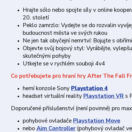
Hrajte sólo nebo spojte síly v online koop
20. století
Peklo zamrzlo: Vydejte se do rozvalin vyvíj
budoucnost města ve svých rukou
Ne jen tak obyčejní nemrtví: Bojujte s obřím
Objevte svůj bojový styl: Vyrábějte, vylepšu
skutečnými pohyby
Utkejte se v rychlém souboji 4v4
Co potřebujete pro hraní hry After The Fall F
herní konzole Sony
Playstation 4
headset virtuální reality
Playstation VR
s P
Doporučené příslušenství (není povinné) pro maxi
pohybové ovladače
Playstation Move
nebo
Aim Controller
(pohybový ovladač ve t