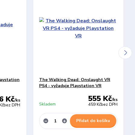
aystation
The Walking Dead: Onslaught VR
PS4 - vyžaduje Playstation VR
555 Kč
6 Kč
/
ks
/
ks
Skladem
459 Kč
bez DPH
Kč
bez DPH
Přidat do košíku