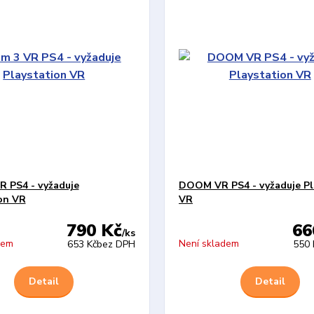
 PS4 - vyžaduje
DOOM VR PS4 - vyžaduje Pl
on VR
VR
790 Kč
66
/
ks
dem
Není skladem
653 Kč
bez DPH
550 
Detail
Detail