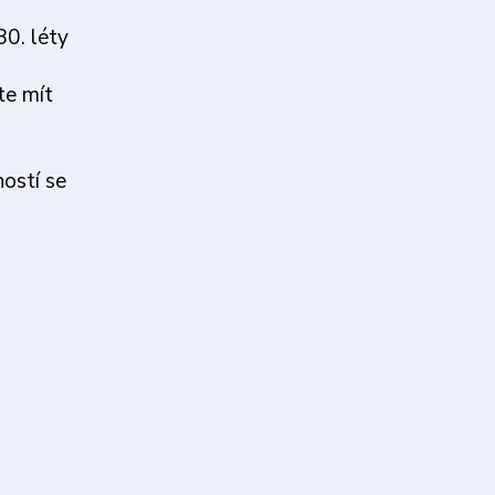
80. léty
te mít
ností se