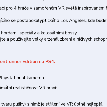
eraci pro 4 hráče v zamořeném VR světě inspirovaném 
ejícího se postapokalyptického Los Angeles, kde bude
i hordami, speciály a kolosálními bossy
jte a používejte velký arzenál zbraní a ničivých schop
rontrunner Edition na PS4:
laystation 4 kamerou
mální realističnost VR hraní:
varu pušky) s nímž je střílení ve VR úplně nejlepší.