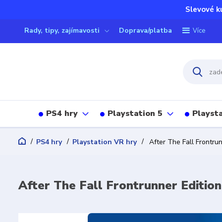
Slevové k
Rady, tipy, zajímavosti
Doprava/platba
Více
PS4 hry
Playstation 5
Playsta
PS4 hry
Playstation VR hry
After The Fall Frontrun
After The Fall Frontrunner Editio