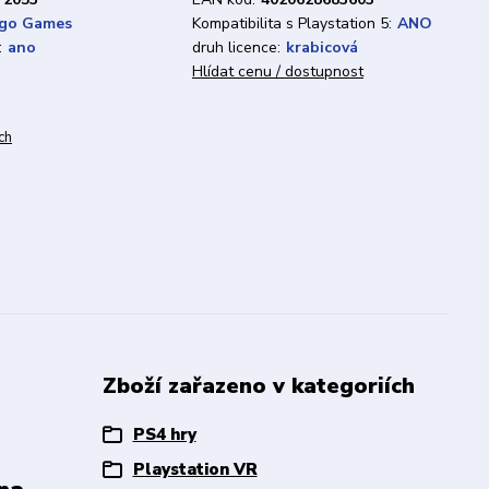
igo Games
Kompatibilita s Playstation 5:
ANO
:
ano
druh licence:
krabicová
Hlídat cenu / dostupnost
ch
Zboží zařazeno v kategoriích
PS4 hry
Playstation VR