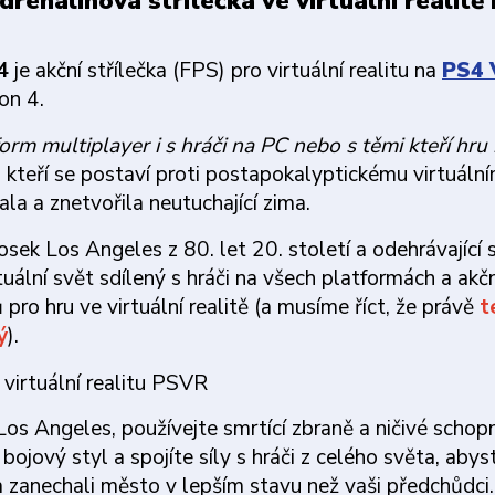
drenalinová střílečka ve virtuální realitě
S4
je akční střílečka (FPS) pro virtuální realitu na
PS4 
on 4.
orm multiplayer i s hráči na PC nebo s těmi kteří hru 
, kteří se postaví proti postapokalyptickému virtuáln
a a znetvořila neutuchající zima.
sek Los Angeles z 80. let 20. století a odehrávající s
tuální svět sdílený s hráči na všech platformách a akčn
ro hru ve virtuální realitě (a musíme říct, že právě
t
ý
).
s Angeles, používejte smrtící zbraně a ničivé schopn
ojový styl a spojíte síly s hráči z celého světa, abys
 zanechali město v lepším stavu než vaši předchůdci.