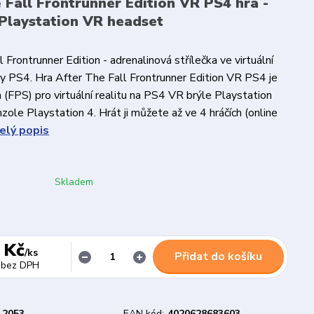
 Fall Frontrunner Edition VR PS4 hra -
Playstation VR headset
 Frontrunner Edition - adrenalinová střílečka ve virtuální
ny PS4. Hra After The Fall Frontrunner Edition VR PS4 je
a (FPS) pro virtuální realitu na PS4 VR brýle Playstation
zole Playstation 4. Hrát ji můžete až ve 4 hráčích (online
elý popis
Skladem
 Kč
/
ks
Přidat do košíku
bez DPH
2053
EAN kód:
4020628683603