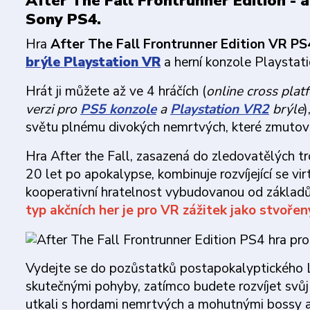
After The Fall Frontrunner Edition - a
Sony PS4.
Hra
After The Fall Frontrunner Edition VR P
brýle Playstation VR
a herní konzole Playstati
Hrát ji můžete až ve 4 hráčích (
online cross platf
verzi pro
PS5 konzole
a
Playstation VR2
brýle
)
světu plnému divokých nemrtvých, které zmutoval
Hra After the Fall, zasazená do zledovatělých tro
20 let po apokalypse, kombinuje rozvíjející se vir
kooperativní hratelnost vybudovanou od základů p
typ akčních her je pro VR zážitek jako stvořen
Vydejte se do pozůstatků postapokalyptického Lo
skutečnými pohyby, zatímco budete rozvíjet svůj b
utkali s hordami nemrtvých a mohutnými bossy a