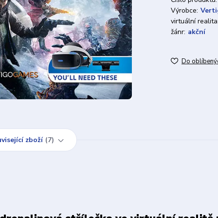
Výrobce:
Vert
virtuální realita
žánr:
akční
Do oblíbený
visející zboží
7