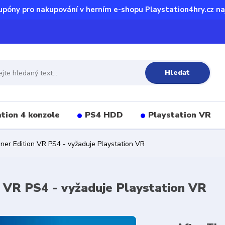
upóny pro nakupování v herním e-shopu Playstation4hry.cz na
Hledat
tion 4 konzole
PS4 HDD
Playstation VR
ner Edition VR PS4 - vyžaduje Playstation VR
n VR PS4 - vyžaduje Playstation VR