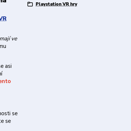
 na
Playstation VR hry
VR
mají ve
ímu
e asi
í
ento
osti se
te se