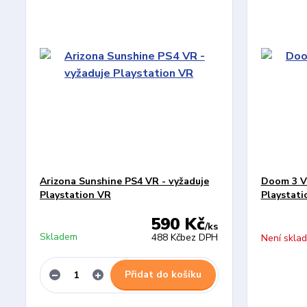
Arizona Sunshine PS4 VR - vyžaduje
Doom 3 VR
Playstation VR
Playstati
590 Kč
/
ks
Skladem
488 Kč
bez DPH
Není skla
Přidat do košíku