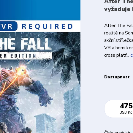
After The
vyžaduje 
After The Fall
realitě na So
akční střílečk
VR a herní kon
cross platf...
c
Dostupnost
475
393 Kč
Číslo produktu: