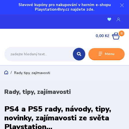
Slevové kupóny pro nakupování v herním e-shopu
Playstation4hry.cz najdete zde.
0
0,00 Kč
Menu
Rady, tipy, zajímavosti
Rady, tipy, zajímavosti
PS4 a PS5 rady, návody, tipy,
novinky, zajímavosti ze světa
Playstation...