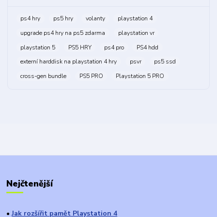
ps4 hry
ps5 hry
volanty
playstation 4
upgrade ps4 hry na ps5 zdarma
playstation vr
playstation 5
PS5 HRY
ps4 pro
PS4 hdd
externí harddisk na playstation 4 hry
psvr
ps5 ssd
cross-gen bundle
PS5 PRO
Playstation 5 PRO
Nejčtenější
Jak rozšířit pamět Playstation 4
●