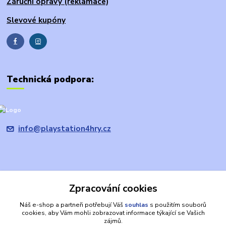
Záruční opravy (reklamace)
Slevové kupóny
Technická podpora:
info@playstation4hry.cz
Zpracování cookies
Upravit sběr cookies.
Náš e-shop a partneři potřebují Váš
souhlas
s použitím souborů
cookies, aby Vám mohli zobrazovat informace týkající se Vašich
Prohlášení: provozovatel domény/prodávající je společnost
zájmů.